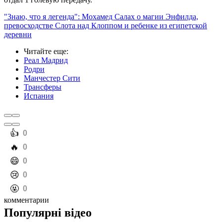
"Знаю, что я легенда": Мохамед Салах о магии Энфилда,
превосходстве Слота над Клоппом и ребенке из египетской
деревни
Читайте еще
:
Реал Мадрид
Родри
Манчестер Сити
Трансферы
Испания
️👍
0
️🔥
0
️😄
0
️😢
0
️🤬
0
комментарии