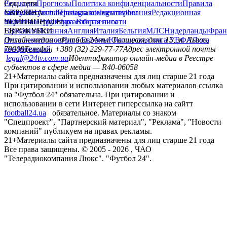
Редакция
Соц. сети
Прогнозы
Политика конфиденциальности
Правила
сайту
facebook
УКРАИНА
Контакты
x
youtube
Правила комментирования
instagram
telegram
viber
Редакционная
политика
Украина
ЧЕМПИОНАТЫ
Первая лига
Структура собственности
Вторая лига
Германия
ЕВРОКУБКИ
Испания
Англия
Италия
Бельгия
МЛС
Нидерланды
Фран
Лига чемпионов
Онлайн-медиа «Футбол 24»
Лига Европы
пл. Галицкая, дом. 15, м. Львов,
Юношеская лига УЕФА
Лига
конференций
79008
Телефон +380 (32) 229-77-77
Адрес электронной почты
legal@24tv.com.ua
Идентификатор онлайн-медиа в Реестре
субъектов в сфере медиа — R40-06058
21+
Материалы сайта предназначены для лиц старше 21 года
При цитировании и использовании любых материалов ссылка
на "Футбол 24" обязательна. При цитировании и
использовании в сети Интернет гиперссылка на сайтт
football24.ua
обязательное. Материалы со знаком
"Спецпроект", "Партнерский материал", "Реклама", "Новости
компаний" публикуем на правах рекламы.
21+
Материалы сайта предназначены для лиц старше 21 года
Все права защищены. © 2005 -
2026
, ЧАО
"Телерадиокомпания Люкс". "Футбол 24".