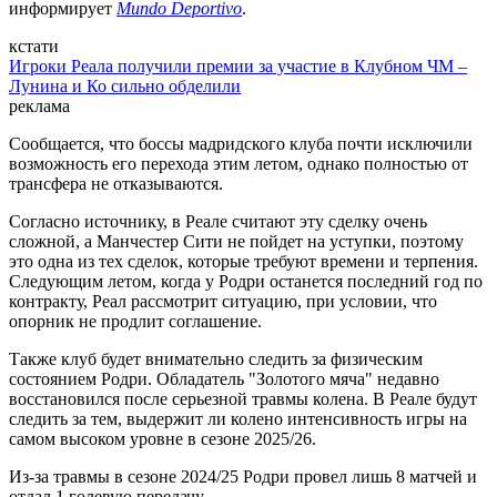
информирует
Mundo Deportivo
.
кстати
Игроки Реала получили премии за участие в Клубном ЧМ –
Лунина и Ко сильно обделили
реклама
Сообщается, что боссы мадридского клуба почти исключили
возможность его перехода этим летом, однако полностью от
трансфера не отказываются.
Согласно источнику, в Реале считают эту сделку очень
сложной, а Манчестер Сити не пойдет на уступки, поэтому
это одна из тех сделок, которые требуют времени и терпения.
Следующим летом, когда у Родри останется последний год по
контракту, Реал рассмотрит ситуацию, при условии, что
опорник не продлит соглашение.
Также клуб будет внимательно следить за физическим
состоянием Родри. Обладатель "Золотого мяча" недавно
восстановился после серьезной травмы колена. В Реале будут
следить за тем, выдержит ли колено интенсивность игры на
самом высоком уровне в сезоне 2025/26.
Из-за травмы в сезоне 2024/25 Родри провел лишь 8 матчей и
отдал 1 голевую передачу.