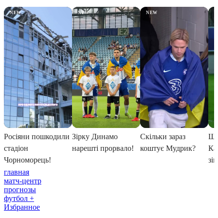
главная
матч-центр
прогнозы
футбол +
Избранное