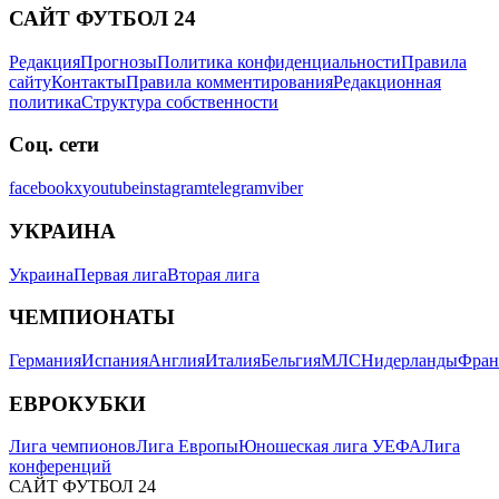
САЙТ ФУТБОЛ 24
Редакция
Прогнозы
Политика конфиденциальности
Правила
сайту
Контакты
Правила комментирования
Редакционная
политика
Структура собственности
Соц. сети
facebook
x
youtube
instagram
telegram
viber
УКРАИНА
Украина
Первая лига
Вторая лига
ЧЕМПИОНАТЫ
Германия
Испания
Англия
Италия
Бельгия
МЛС
Нидерланды
Фран
ЕВРОКУБКИ
Лига чемпионов
Лига Европы
Юношеская лига УЕФА
Лига
конференций
САЙТ ФУТБОЛ 24