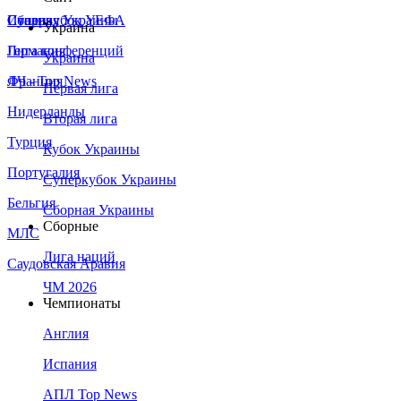
Сборная Украины
Италия
Суперкубок УЕФА
Украина
Германия
Лига конференций
Украина
Франция
ЛЧ - Top News
Первая лига
Нидерланды
Вторая лига
Турция
Кубок Украины
Португалия
Суперкубок Украины
Бельгия
Сборная Украины
Сборные
МЛС
Лига наций
Саудовская Аравия
ЧМ 2026
Чемпионаты
Англия
Испания
АПЛ Top News