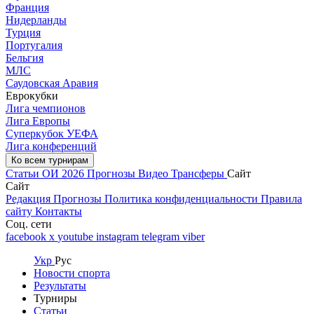
Франция
Нидерланды
Турция
Португалия
Бельгия
МЛС
Саудовская Аравия
Еврокубки
Лига чемпионов
Лига Европы
Суперкубок УЕФА
Лига конференций
Ко всем турнирам
Статьи
ОИ 2026
Прогнозы
Видео
Трансферы
Сайт
Сайт
Редакция
Прогнозы
Политика конфиденциальности
Правила
сайту
Контакты
Соц. сети
facebook
x
youtube
instagram
telegram
viber
Укр
Рус
Новости спорта
Результаты
Турниры
Статьи