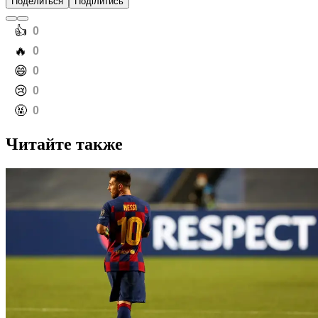
Поделиться
Поділитись
️👍
0
️🔥
0
️😄
0
️😢
0
️🤬
0
Читайте также