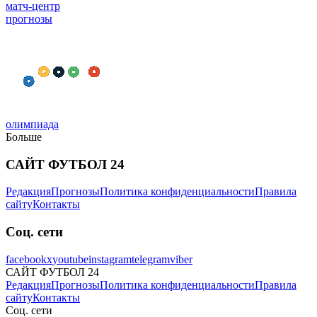
матч-центр
прогнозы
олимпиада
Больше
САЙТ ФУТБОЛ 24
Редакция
Прогнозы
Политика конфиденциальности
Правила
сайту
Контакты
Соц. сети
facebook
x
youtube
instagram
telegram
viber
САЙТ ФУТБОЛ 24
Редакция
Прогнозы
Политика конфиденциальности
Правила
сайту
Контакты
Соц. сети