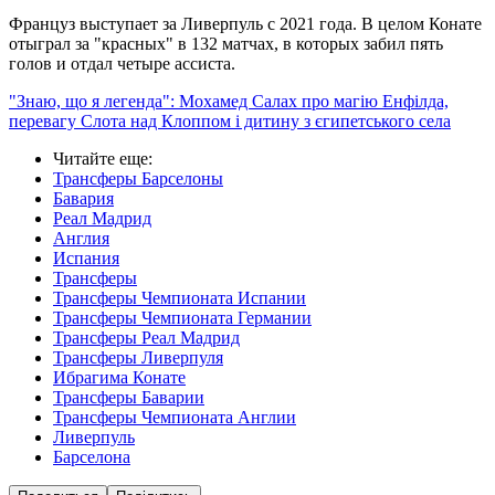
Француз выступает за Ливерпуль с 2021 года. В целом Конате
отыграл за "красных" в 132 матчах, в которых забил пять
голов и отдал четыре ассиста.
"Знаю, що я легенда": Мохамед Салах про магію Енфілда,
перевагу Слота над Клоппом і дитину з єгипетського села
Читайте еще
:
Трансферы Барселоны
Бавария
Реал Мадрид
Англия
Испания
Трансферы
Трансферы Чемпионата Испании
Трансферы Чемпионата Германии
Трансферы Реал Мадрид
Трансферы Ливерпуля
Ибрагима Конате
Трансферы Баварии
Трансферы Чемпионата Англии
Ливерпуль
Барселона