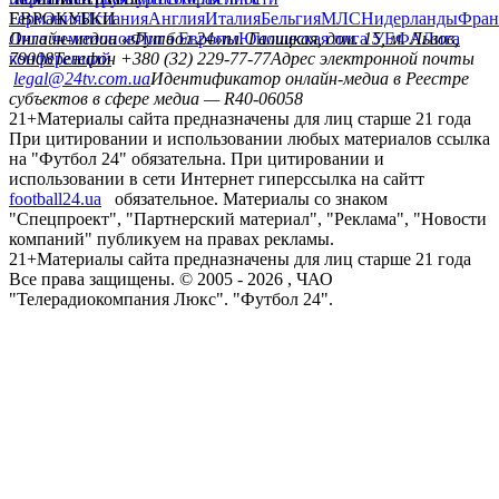
Германия
ЕВРОКУБКИ
Испания
Англия
Италия
Бельгия
МЛС
Нидерланды
Фран
Лига чемпионов
Онлайн-медиа «Футбол 24»
Лига Европы
пл. Галицкая, дом. 15, м. Львов,
Юношеская лига УЕФА
Лига
конференций
79008
Телефон +380 (32) 229-77-77
Адрес электронной почты
legal@24tv.com.ua
Идентификатор онлайн-медиа в Реестре
субъектов в сфере медиа — R40-06058
21+
Материалы сайта предназначены для лиц старше 21 года
При цитировании и использовании любых материалов ссылка
на "Футбол 24" обязательна. При цитировании и
использовании в сети Интернет гиперссылка на сайтт
football24.ua
обязательное. Материалы со знаком
"Спецпроект", "Партнерский материал", "Реклама", "Новости
компаний" публикуем на правах рекламы.
21+
Материалы сайта предназначены для лиц старше 21 года
Все права защищены. © 2005 -
2026
, ЧАО
"Телерадиокомпания Люкс". "Футбол 24".