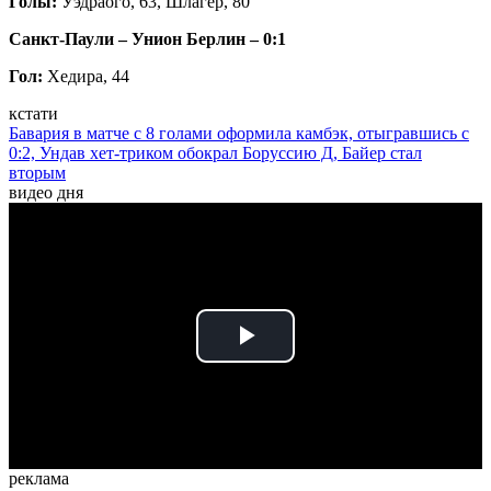
Голы:
Уэдраого, 63, Шлагер, 80
Санкт-Паули – Унион Берлин
– 0:1
Гол:
Хедира, 44
кстати
Бавария в матче с 8 голами оформила камбэк, отыгравшись с
0:2, Ундав хет-триком обокрал Боруссию Д, Байер стал
вторым
видео дня
Play
Video
реклама