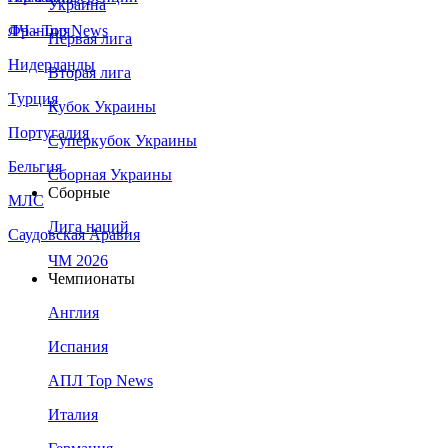
Украина
Франция
ЛЧ - Top News
Первая лига
Нидерланды
Вторая лига
Турция
Кубок Украины
Португалия
Суперкубок Украины
Бельгия
Сборная Украины
Сборные
МЛС
Лига наций
Саудовская Аравия
ЧМ 2026
Чемпионаты
Англия
Испания
АПЛ Top News
Италия