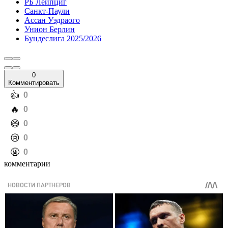
РБ Лейпциг
Санкт-Паули
Ассан Уэдраого
Унион Берлин
Бундеслига 2025/2026
0
Комментировать
️👍
0
️🔥
0
️😄
0
️😢
0
️🤬
0
комментарии