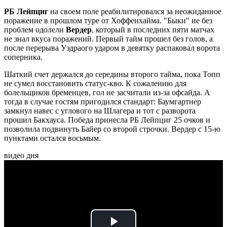
РБ Лейпциг
на своем поле реабилитировался за неожиданное
поражение в прошлом туре от Хоффенхайма. "Быки" не без
проблем одолели
Вердер
, который в последних пяти матчах
не знал вкуса поражений. Первый тайм прошел без голов, а
после перерыва Уэдраого ударом в девятку распаковал ворота
соперника.
Шаткий счет держался до середины второго тайма, пока Топп
не сумел восстановить статус-кво. К сожалению для
болельщиков бременцев, гол не засчитали из-за офсайда. А
тогда в случае гостям пригодился стандарт: Баумгартнер
замкнул навес с углового на Шлагера и тот с разворота
прошил Бакхауса. Победа принесла РБ Лейпциг 25 очков и
позволила подвинуть Байер со второй строчки. Вердер с 15-ю
пунктами остался восьмым.
видео дня