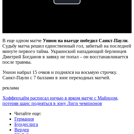
Play
Video
В еще одном матче
Унион на выезде победил Санкт-Паули
.
Судьбу матча решил единственный гол, забитый на последней
минуте первого тайма. Украинский нападающий берлинцев
Дмитрий Богданов в заявку не попал – он восстанавливается
после травмы.
Унион набрал 15 очков и поднялся на восьмую строчку.
Санкт-Паули с 7 баллами в зоне переходных матчей.
реклама
Хоффенхайм расписал ничью в ярком матче с Майнцом,
потеряв шанс подняться в зону Лиги чемпионов
Читайте еще
:
Германия
Бундеслига
Вердер