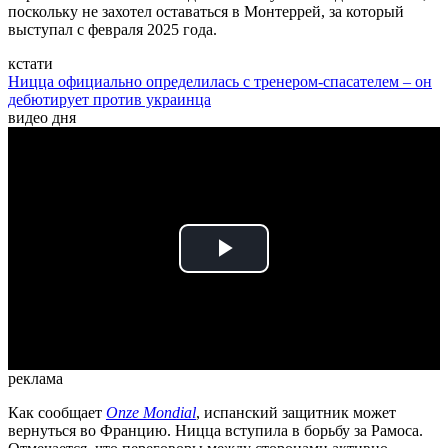
поскольку не захотел оставаться в Монтеррей, за который
выступал с февраля 2025 года.
кстати
Ницца официально определилась с тренером-спасателем – он
дебютирует против украинца
видео дня
Play
Video
реклама
Как сообщает
Onze Mondial
, испанский защитник может
вернуться во Францию. Ницца вступила в борьбу за Рамоса.