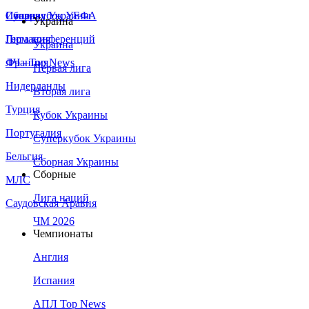
Сборная Украины
Италия
Суперкубок УЕФА
Украина
Германия
Лига конференций
Украина
Франция
ЛЧ - Top News
Первая лига
Нидерланды
Вторая лига
Турция
Кубок Украины
Португалия
Суперкубок Украины
Бельгия
Сборная Украины
Сборные
МЛС
Лига наций
Саудовская Аравия
ЧМ 2026
Чемпионаты
Англия
Испания
АПЛ Top News