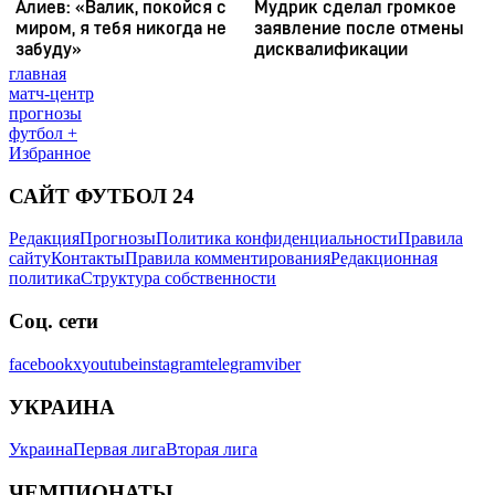
главная
матч-центр
прогнозы
футбол +
Избранное
САЙТ ФУТБОЛ 24
Редакция
Прогнозы
Политика конфиденциальности
Правила
сайту
Контакты
Правила комментирования
Редакционная
политика
Структура собственности
Соц. сети
facebook
x
youtube
instagram
telegram
viber
УКРАИНА
Украина
Первая лига
Вторая лига
ЧЕМПИОНАТЫ