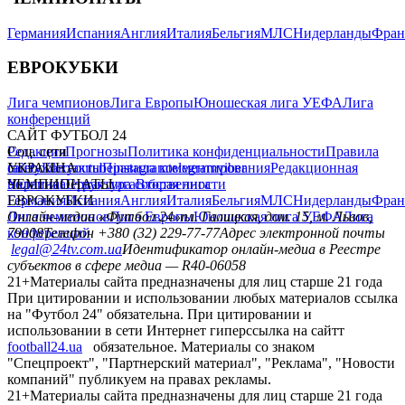
Германия
Испания
Англия
Италия
Бельгия
МЛС
Нидерланды
Фран
ЕВРОКУБКИ
Лига чемпионов
Лига Европы
Юношеская лига УЕФА
Лига
конференций
САЙТ ФУТБОЛ 24
Редакция
Соц. сети
Прогнозы
Политика конфиденциальности
Правила
сайту
facebook
УКРАИНА
Контакты
x
youtube
Правила комментирования
instagram
telegram
viber
Редакционная
политика
Украина
ЧЕМПИОНАТЫ
Первая лига
Структура собственности
Вторая лига
Германия
ЕВРОКУБКИ
Испания
Англия
Италия
Бельгия
МЛС
Нидерланды
Фран
Лига чемпионов
Онлайн-медиа «Футбол 24»
Лига Европы
пл. Галицкая, дом. 15, м. Львов,
Юношеская лига УЕФА
Лига
конференций
79008
Телефон +380 (32) 229-77-77
Адрес электронной почты
legal@24tv.com.ua
Идентификатор онлайн-медиа в Реестре
субъектов в сфере медиа — R40-06058
21+
Материалы сайта предназначены для лиц старше 21 года
При цитировании и использовании любых материалов ссылка
на "Футбол 24" обязательна. При цитировании и
использовании в сети Интернет гиперссылка на сайтт
football24.ua
обязательное. Материалы со знаком
"Спецпроект", "Партнерский материал", "Реклама", "Новости
компаний" публикуем на правах рекламы.
21+
Материалы сайта предназначены для лиц старше 21 года