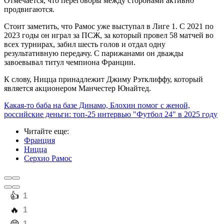
Отмечается, что переговоры между сторонами активно
продвигаются.
Стоит заметить, что Рамос уже выступал в Лиге 1. С 2021 по
2023 годы он играл за ПСЖ, за который провел 58 матчей во
всех турнирах, забил шесть голов и отдал одну
результативную передачу. С парижанами он дважды
завоевывал титул чемпиона Франции.
К слову, Ницца принадлежит Джиму Рэтклиффу, который
является акционером Манчестер Юнайтед.
Какая-то баба на базе Динамо, Блохин помог с женой,
российские деньги: топ-25 интервью "Футбол 24" в 2025 году
Читайте еще
:
Франция
Ницца
Серхио Рамос
️👍
1
️🔥
1
1