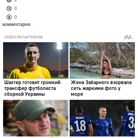
️😄
️😢
0
️🤬
0
комментарии