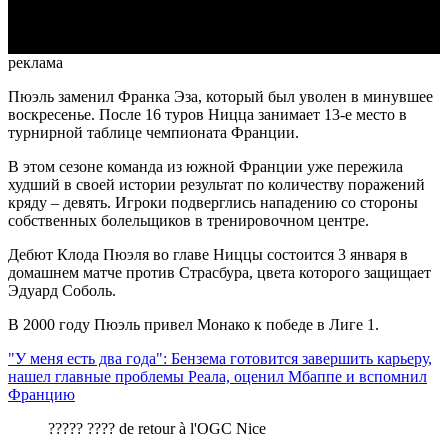
Video
реклама
Пюэль заменил Франка Эза, который был уволен в минувшее
воскресенье. После 16 туров Ницца занимает 13-е место в
турнирной таблице чемпионата Франции.
В этом сезоне команда из южной Франции уже пережила
худший в своей истории результат по количеству поражений
кряду – девять. Игроки подверглись нападению со стороны
собственных болельщиков в тренировочном центре.
Дебют Клода Пюэля во главе Ниццы состоится 3 января в
домашнем матче против Страсбура, цвета которого защищает
Эдуард Соболь.
В 2000 году Пюэль привел Монако к победе в Лиге 1.
"У меня есть два года": Бензема готовится завершить карьеру,
нашел главные проблемы Реала, оценил Мбаппе и вспомнил
Францию
????? ???? de retour à l'OGC Nice ︎