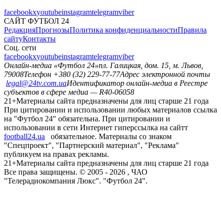
facebook
x
youtube
instagram
telegram
viber
САЙТ ФУТБОЛ 24
Редакция
Прогнозы
Политика конфиденциальности
Правила
сайту
Контакты
Соц. сети
facebook
x
youtube
instagram
telegram
viber
Онлайн-медиа «Футбол 24»
пл. Галицкая, дом. 15, м. Львов,
79008
Телефон +380 (32) 229-77-77
Адрес электронной почты
legal@24tv.com.ua
Идентификатор онлайн-медиа в Реестре
субъектов в сфере медиа — R40-06058
21+
Материалы сайта предназначены для лиц старше 21 года
При цитировании и использовании любых материалов ссылка
на "Футбол 24" обязательна. При цитировании и
использовании в сети Интернет гиперссылка на сайтт
football24.ua
обязательное. Материалы со знаком
"Спецпроект", "Партнерский материал", "Реклама"
публикуем на правах рекламы.
21+
Материалы сайта предназначены для лиц старше 21 года
Все права защищены. © 2005 -
2026
, ЧАО
"Телерадиокомпания Люкс". "Футбол 24".