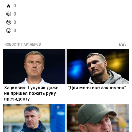
️🔥
0
️😄
0
️😢
0
️🤬
0