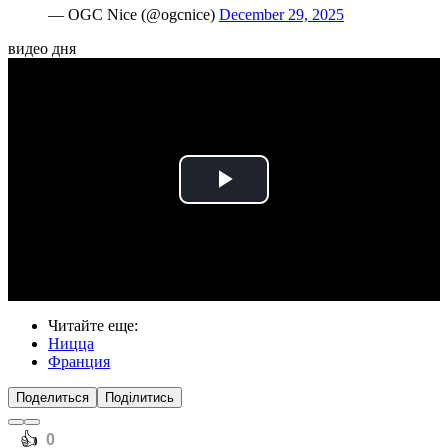
— OGC Nice (@ogcnice)
December 29, 2025
видео дня
Play
Video
Читайте еще
:
Ницца
Франция
Поделиться
Поділитись
️👍
0