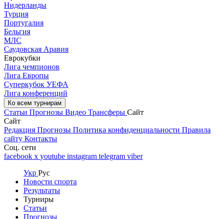
Нидерланды
Турция
Португалия
Бельгия
МЛС
Саудовская Аравия
Еврокубки
Лига чемпионов
Лига Европы
Суперкубок УЕФА
Лига конференций
Ко всем турнирам
Статьи
Прогнозы
Видео
Трансферы
Сайт
Сайт
Редакция
Прогнозы
Политика конфиденциальности
Правила
сайту
Контакты
Соц. сети
facebook
x
youtube
instagram
telegram
viber
Укр
Рус
Новости спорта
Результаты
Турниры
Статьи
Прогнозы