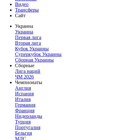
Видео
Трансферы
Сайт
Украина
Украина
Первая лига
Вторая лига
Кубок Украины
Суперкубок Украины
Сборная Украины
Сборные
Лига наций
ЧМ 2026
Чемпионаты
Англия
Испания
Италия
Германия
Франция
Нидерланды
Турция
Португалия
Бельгия
МЛС