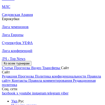
МЛС
Саудовская Аравия
Еврокубки
Лига чемпионов
Лига Европы
Суперкубок УЕФА
Лига конференций
ЛЧ - Top News
Ко всем турнирам
Статьи
Прогнозы
Видео
Трансферы
Сайт
Сайт
Редакция
Прогнозы
Политика конфиденциальности
Правила
сайту
Контакты
Правила комментирования
Редакционная
политика
Соц. сети
facebook
x
youtube
instagram
telegram
viber
Укр
Рус