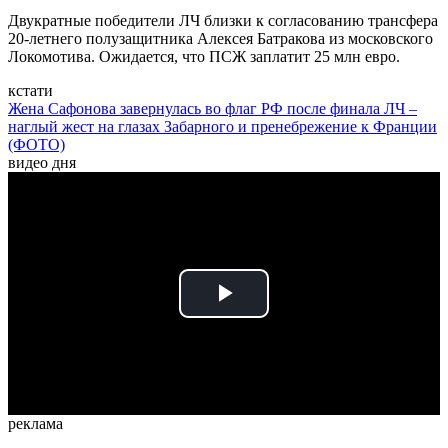
Двукратные победители ЛЧ близки к согласованию трансфера
20-летнего полузащитника Алексея Батракова из московского
Локомотива. Ожидается, что ПСЖ заплатит 25 млн евро.
кстати
Жена Сафонова завернулась во флаг РФ после финала ЛЧ –
наглый жест на глазах Забарного и пренебрежение к Франции
(ФОТО)
видео дня
Play
Video
реклама