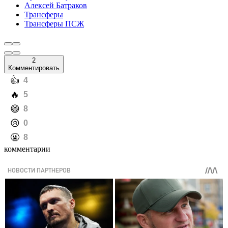
Алексей Батраков
Трансферы
Трансферы ПСЖ
2
Комментировать
️👍
4
️🔥
5
️😄
8
️😢
0
️🤬
8
комментарии