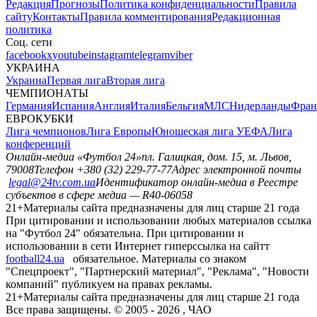
Редакция
Прогнозы
Политика конфиденциальности
Правила
сайту
Контакты
Правила комментирования
Редакционная
политика
Соц. сети
facebook
x
youtube
instagram
telegram
viber
УКРАИНА
Украина
Первая лига
Вторая лига
ЧЕМПИОНАТЫ
Германия
Испания
Англия
Италия
Бельгия
МЛС
Нидерланды
Фран
ЕВРОКУБКИ
Лига чемпионов
Лига Европы
Юношеская лига УЕФА
Лига
конференций
Онлайн-медиа «Футбол 24»
пл. Галицкая, дом. 15, м. Львов,
79008
Телефон +380 (32) 229-77-77
Адрес электронной почты
legal@24tv.com.ua
Идентификатор онлайн-медиа в Реестре
субъектов в сфере медиа — R40-06058
21+
Материалы сайта предназначены для лиц старше 21 года
При цитировании и использовании любых материалов ссылка
на "Футбол 24" обязательна. При цитировании и
использовании в сети Интернет гиперссылка на сайтт
football24.ua
обязательное. Материалы со знаком
"Спецпроект", "Партнерский материал", "Реклама", "Новости
компаний" публикуем на правах рекламы.
21+
Материалы сайта предназначены для лиц старше 21 года
Все права защищены. © 2005 -
2026
, ЧАО