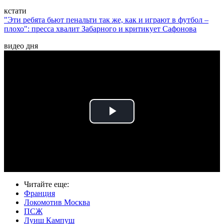
кстати
"Эти ребята бьют пенальти так же, как и играют в футбол –
плохо": пресса хвалит Забарного и критикует Сафонова
видео дня
Play
Video
Читайте еще
:
Франция
Локомотив Москва
ПСЖ
Луиш Кампуш