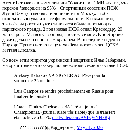
Агент Батракова в комментарии "болотным" СМИ заявил, что
переход "завершен на 95%". Спортивный советник ПСЖ
Луиш Кампуш якобы лично полетит в Москву, чтобы
окончательно уладить все формальности. К сожалению,
трансферы россиян уже становятся обыденностью для
парижского гранда. 2 года назад ПСЖ отдал Краснодару 20
млн евро за Матвея Сафонова, а в этом сезоне Луис Энрике
даже сделал его основным вратарем. В последние недели на
Парк де Пренс сватают еще и хавбека московского ЦСКА
Матвея Кисляка.
Со всем этим мирится украинский защитник Илья Забарный,
который только что завершил дебютный сезон в составе ПСЖ.
Aleksey Batrakov VA SIGNER AU PSG pour la
somme de 25 millions.
Luis Campos se rendra prochainement en Russie pour
finaliser le transfert
L'agent Dmitry Cheltsov, a déclaré au journal
Championnat, (journal russe très fiable) que le transfert
était achevé à 95 %.
pic.twitter.com/AVPQvNHzBg
— ??? ???????? (@Psg_reporter)
May 31, 2026