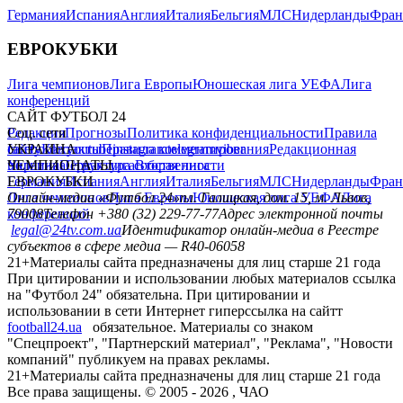
Германия
Испания
Англия
Италия
Бельгия
МЛС
Нидерланды
Фран
ЕВРОКУБКИ
Лига чемпионов
Лига Европы
Юношеская лига УЕФА
Лига
конференций
САЙТ ФУТБОЛ 24
Редакция
Соц. сети
Прогнозы
Политика конфиденциальности
Правила
сайту
facebook
УКРАИНА
Контакты
x
youtube
Правила комментирования
instagram
telegram
viber
Редакционная
политика
Украина
ЧЕМПИОНАТЫ
Первая лига
Структура собственности
Вторая лига
Германия
ЕВРОКУБКИ
Испания
Англия
Италия
Бельгия
МЛС
Нидерланды
Фран
Лига чемпионов
Онлайн-медиа «Футбол 24»
Лига Европы
пл. Галицкая, дом. 15, м. Львов,
Юношеская лига УЕФА
Лига
конференций
79008
Телефон +380 (32) 229-77-77
Адрес электронной почты
legal@24tv.com.ua
Идентификатор онлайн-медиа в Реестре
субъектов в сфере медиа — R40-06058
21+
Материалы сайта предназначены для лиц старше 21 года
При цитировании и использовании любых материалов ссылка
на "Футбол 24" обязательна. При цитировании и
использовании в сети Интернет гиперссылка на сайтт
football24.ua
обязательное. Материалы со знаком
"Спецпроект", "Партнерский материал", "Реклама", "Новости
компаний" публикуем на правах рекламы.
21+
Материалы сайта предназначены для лиц старше 21 года
Все права защищены. © 2005 -
2026
, ЧАО