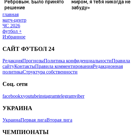
главная
матч-центр
ЧС 2026
футбол +
Избранное
САЙТ ФУТБОЛ 24
Редакция
Прогнозы
Политика конфиденциальности
Правила
сайту
Контакты
Правила комментирования
Редакционная
политика
Структура собственности
Соц. сети
facebook
x
youtube
instagram
telegram
viber
УКРАИНА
Украина
Первая лига
Вторая лига
ЧЕМПИОНАТЫ