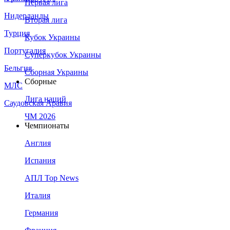
Первая лига
Нидерланды
Вторая лига
Турция
Кубок Украины
Португалия
Суперкубок Украины
Бельгия
Сборная Украины
Сборные
МЛС
Лига наций
Саудовская Аравия
ЧМ 2026
Чемпионаты
Англия
Испания
АПЛ Top News
Италия
Германия