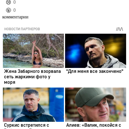
️😢
0
️🤬
0
комментарии