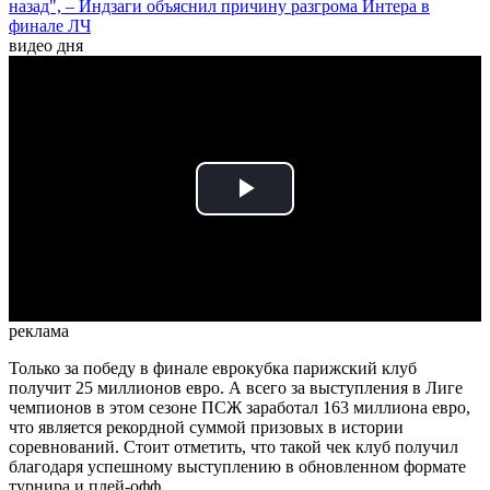
назад", – Индзаги объяснил причину разгрома Интера в
финале ЛЧ
видео дня
Play
Video
реклама
Только за победу в финале еврокубка парижский клуб
получит 25 миллионов евро. А всего за выступления в Лиге
чемпионов в этом сезоне ПСЖ заработал 163 миллиона евро,
что является рекордной суммой призовых в истории
соревнований. Стоит отметить, что такой чек клуб получил
благодаря успешному выступлению в обновленном формате
турнира и плей-офф.