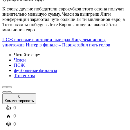
К слову, другие победители еврокубков этого сезона получат
значительно меньшую сумму. Челси за выигрыш Лиги
конференций заработал чуть больше 18-ти миллионов евро, а
Тоттенхэм за победу в Лиге Европы получил около 25-ти
миллионов евро.
ПСЖ впервые в истории выиграл Лигу чемпионов,
уничтожив Интер в финале – Париж забил пять голов
Читайте еще
:
Челси
ПСЖ
футбольные финансы
Тоттенхэм
0
Комментировать
️👍
0
️🔥
0
️😄
0