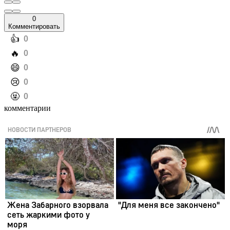
0
Комментировать
️👍
0
️🔥
0
️😄
0
️😢
0
️🤬
0
комментарии