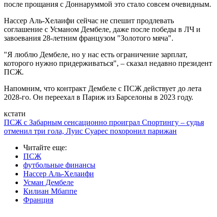
после прощания с Доннаруммой это стало совсем очевидным.
Нассер Аль-Хелаифи сейчас не спешит продлевать
соглашение с Усманом Дембеле, даже после победы в ЛЧ и
завоевания 28-летним французом "Золотого мяча".
"Я люблю Дембеле, но у нас есть ограничение зарплат,
которого нужно придерживаться", – сказал недавно президент
ПСЖ.
Напомним, что контракт Дембеле с ПСЖ действует до лета
2028-го. Он переехал в Париж из Барселоны в 2023 году.
кстати
ПСЖ с Забарным сенсационно проиграл Спортингу – судья
отменил три гола, Луис Суарес похоронил парижан
Читайте еще
:
ПСЖ
футбольные финансы
Нассер Аль-Хелаифи
Усман Дембеле
Килиан Мбаппе
Франция