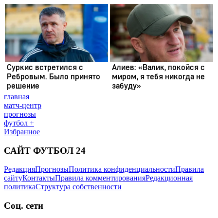
главная
матч-центр
прогнозы
футбол +
Избранное
САЙТ ФУТБОЛ 24
Редакция
Прогнозы
Политика конфиденциальности
Правила
сайту
Контакты
Правила комментирования
Редакционная
политика
Структура собственности
Соц. сети