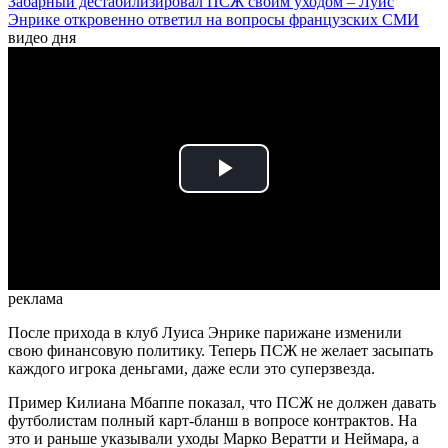
Забарный дестабилизировал ПСЖ своим уходом – Луис
Энрике откровенно ответил на вопросы французских СМИ
видео дня
Play
Video
реклама
После прихода в клуб Луиса Энрике парижане изменили
свою финансовую политику. Теперь ПСЖ не желает засыпать
каждого игрока деньгами, даже если это суперзвезда.
Пример Килиана Мбаппе показал, что ПСЖ не должен давать
футболистам полный карт-бланш в вопросе контрактов. На
это и раньше указывали уходы Марко Вератти и Неймара, а