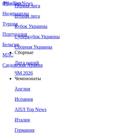
Франция
ЛЧ - Top News
Первая лига
Нидерланды
Вторая лига
Турция
Кубок Украины
Португалия
Суперкубок Украины
Бельгия
Сборная Украины
Сборные
МЛС
Лига наций
Саудовская Аравия
ЧМ 2026
Чемпионаты
Англия
Испания
АПЛ Top News
Италия
Германия