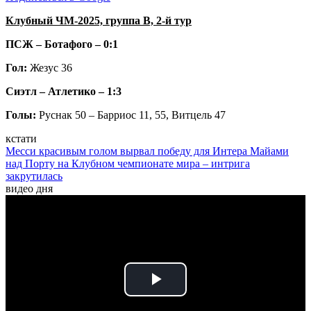
Клубный ЧМ-2025, группа B, 2-й тур
ПСЖ – Ботафого – 0:1
Гол:
Жезус 36
Сиэтл – Атлетико – 1:3
Голы:
Руснак 50 – Барриос 11, 55, Витцель 47
кстати
Месси красивым голом вырвал победу для Интера Майами
над Порту на Клубном чемпионате мира – интрига
закрутилась
видео дня
Play