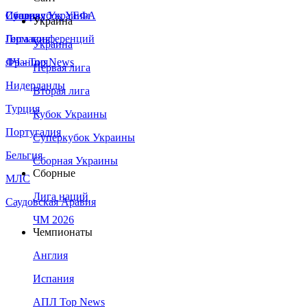
Сборная Украины
Италия
Суперкубок УЕФА
Украина
Германия
Лига конференций
Украина
Франция
ЛЧ - Top News
Первая лига
Нидерланды
Вторая лига
Турция
Кубок Украины
Португалия
Суперкубок Украины
Бельгия
Сборная Украины
Сборные
МЛС
Лига наций
Саудовская Аравия
ЧМ 2026
Чемпионаты
Англия
Испания
АПЛ Top News