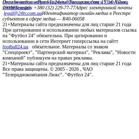
Лига чемпионов
Онлайн-медиа «Футбол 24»
Лига Европы
пл. Галицкая, дом. 15, м. Львов,
Юношеская лига УЕФА
Лига
конференций
79008
Телефон +380 (32) 229-77-77
Адрес электронной почты
legal@24tv.com.ua
Идентификатор онлайн-медиа в Реестре
субъектов в сфере медиа — R40-06058
21+
Материалы сайта предназначены для лиц старше 21 года
При цитировании и использовании любых материалов ссылка
на "Футбол 24" обязательна. При цитировании и
использовании в сети Интернет гиперссылка на сайтт
football24.ua
обязательное. Материалы со знаком
"Спецпроект", "Партнерский материал", "Реклама", "Новости
компаний" публикуем на правах рекламы.
21+
Материалы сайта предназначены для лиц старше 21 года
Все права защищены. © 2005 -
2026
, ЧАО
"Телерадиокомпания Люкс". "Футбол 24".