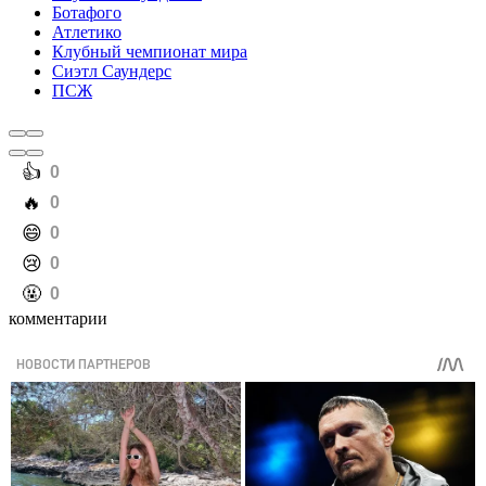
Ботафого
Атлетико
Клубный чемпионат мира
Сиэтл Саундерс
ПСЖ
️👍
0
️🔥
0
️😄
0
️😢
0
️🤬
0
комментарии