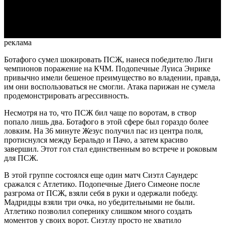
Video
реклама
Ботафого сумел шокировать ПСЖ, нанеся победителю Лиги
чемпионов поражение на КЧМ. Подопечные Луиса Энрике
привычно имели бешеное преимущество во владении, правда,
им они воспользоваться не смогли. Атака парижан не сумела
продемонстрировать агрессивность.
Несмотря на то, что ПСЖ бил чаще по воротам, в створ
попало лишь два. Ботафого в этой сфере был гораздо более
ловким. На 36 минуте Жезус получил пас из центра поля,
протиснулся между Беральдо и Пачо, а затем красиво
завершил. Этот гол стал единственным во встрече и роковым
для ПСЖ.
В этой группе состоялся еще один матч Сиэтл Саундерс
сражался с Атлетико. Подопечные Диего Симеоне после
разгрома от ПСЖ, взяли себя в руки и одержали победу.
Мадридцы взяли три очка, но убедительными не были.
Атлетико позволил сопернику слишком много создать
моментов у своих ворот. Сиэтлу просто не хватило