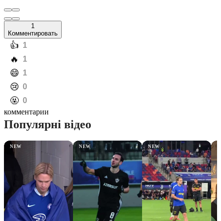
1
Комментировать
️👍
1
️🔥
1
️😄
1
️😢
0
️🤬
0
комментарии