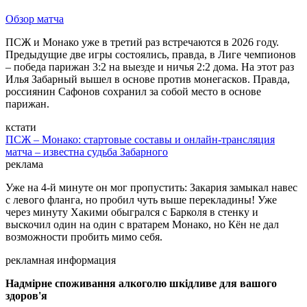
Обзор матча
ПСЖ и Монако уже в третий раз встречаются в 2026 году.
Предыдущие две игры состоялись, правда, в Лиге чемпионов
– победа парижан 3:2 на выезде и ничья 2:2 дома. На этот раз
Илья Забарный вышел в основе против монегасков. Правда,
россиянин Сафонов сохранил за собой место в основе
парижан.
кстати
ПСЖ – Монако: стартовые составы и онлайн-трансляция
матча – известна судьба Забарного
реклама
Уже на 4-й минуте он мог пропустить: Закария замыкал навес
с левого фланга, но пробил чуть выше перекладины! Уже
через минуту Хакими обыгрался с Барколя в стенку и
выскочил один на один с вратарем Монако, но Кён не дал
возможности пробить мимо себя.
рекламная информация
Надмірне споживання алкоголю шкідливе для вашого
здоров'я