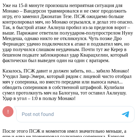
Уже на 15-й минуте произошла неприятная ситуация для
Монако – Вандерсон травмировался и не смог продолжить
игру, его заменил Джонатан Тезе. ПСЖ ожидаемо больше
контролировал мяч, но Монако огрызался, и делал это опасно.
Так, в быстрой атаке Аклиуш пробил из-за пределов ворот –
выше. Парижане ответили полуударом-полупрострелом Нуну
Мендеша, однако никто не откликнулся. Чуть позже Дро
Фернандес удачно подключился к атаке и подхватил мяч, но
удар получился слишком неудачным. Почти тут же Керер в
бешеном подкате заблокировал удар Кварацхелии, который
фактически был выведен один на один с вратарем.
Казалось, ПСЖ давит и должен забить, но... забило Монако!
Учудил Заир-Эмери, который рядом с лицевой чисто отобрал
мяч у соперника, но вместо передачи или выноса начал...
обводить соперников в собственной штрафной. Кулибали
сумел протолкнуть мяч на Балогуна, тот оставил Аклиушу.
Удар в угол – 1:0 в пользу Монако!
После этого ПСЖ и моментов имел значительно меньше, а
еще и едва не травмировал голкипера соперника. Барколя