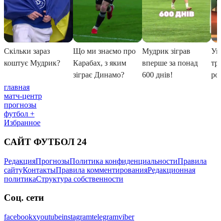
главная
матч-центр
прогнозы
футбол +
Избранное
САЙТ ФУТБОЛ 24
Редакция
Прогнозы
Политика конфиденциальности
Правила
сайту
Контакты
Правила комментирования
Редакционная
политика
Структура собственности
Соц. сети
facebook
x
youtube
instagram
telegram
viber