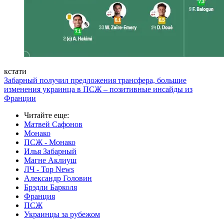
кстати
Забарный получил предложения трансфера, большие
изменения украинца в ПСЖ – позитивные инсайды из
Франции
Читайте еще
:
Матвей Сафонов
Монако
ПСЖ - Монако
Илья Забарный
Магне Аклиуш
ЛЧ - Top News
Александр Головин
Брэдли Барколя
Франция
ПСЖ
Украинцы за рубежом