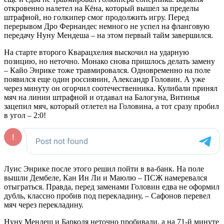
откровенно налетел на Кёна, который вышел за пределы
штрафной, но голкипер смог продолжить игру. Перед
перерывом Дро Фернандес немного не успел на фланговую
передачу Нуну Мендеша – на этом первый тайм завершился.
На старте второго Кварацхелия выскочил на ударную
позицию, но неточно. Монако снова пришлось делать замену
– Кайо Энрике тоже травмировался. Одновременно на поле
появился еще один россиянин, Александр Головин. А уже
через минуту он огорчил соотечественника. Кулибали принял
мяч на линии штрафной и отдавал на Балогуна, Витинья
зацепил мяч, который отлетел на Головина, а тот сразу пробил
в угол – 2:0!
Луис Энрике после этого решил пойти в ва-банк. На поле
вышли Дембеле, Кан Ин Ли и Маюлю – ПСЖ намеревался
отыграться. Правда, перед заменами Головин едва не оформил
дубль, классно пробив под перекладину, – Сафонов перевел
мяч через перекладину.
Нуну Мендеш и Барколя неточно пробивали, а на 71-й минуте