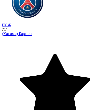
ПСЖ
71’
(Хакими)
Барколя