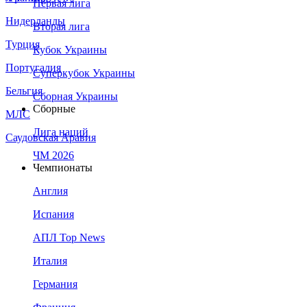
Первая лига
Нидерланды
Вторая лига
Турция
Кубок Украины
Португалия
Суперкубок Украины
Бельгия
Сборная Украины
Сборные
МЛС
Лига наций
Саудовская Аравия
ЧМ 2026
Чемпионаты
Англия
Испания
АПЛ Top News
Италия
Германия