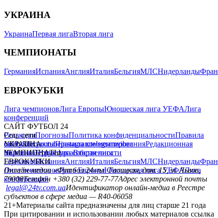
УКРАИНА
Украина
Первая лига
Вторая лига
ЧЕМПИОНАТЫ
Германия
Испания
Англия
Италия
Бельгия
МЛС
Нидерланды
Фран
ЕВРОКУБКИ
Лига чемпионов
Лига Европы
Юношеская лига УЕФА
Лига
конференций
САЙТ ФУТБОЛ 24
Редакция
Соц. сети
Прогнозы
Политика конфиденциальности
Правила
сайту
facebook
УКРАИНА
Контакты
x
youtube
Правила комментирования
instagram
telegram
viber
Редакционная
политика
Украина
ЧЕМПИОНАТЫ
Первая лига
Структура собственности
Вторая лига
Германия
ЕВРОКУБКИ
Испания
Англия
Италия
Бельгия
МЛС
Нидерланды
Фран
Лига чемпионов
Онлайн-медиа «Футбол 24»
Лига Европы
пл. Галицкая, дом. 15, м. Львов,
Юношеская лига УЕФА
Лига
конференций
79008
Телефон +380 (32) 229-77-77
Адрес электронной почты
legal@24tv.com.ua
Идентификатор онлайн-медиа в Реестре
субъектов в сфере медиа — R40-06058
21+
Материалы сайта предназначены для лиц старше 21 года
При цитировании и использовании любых материалов ссылка