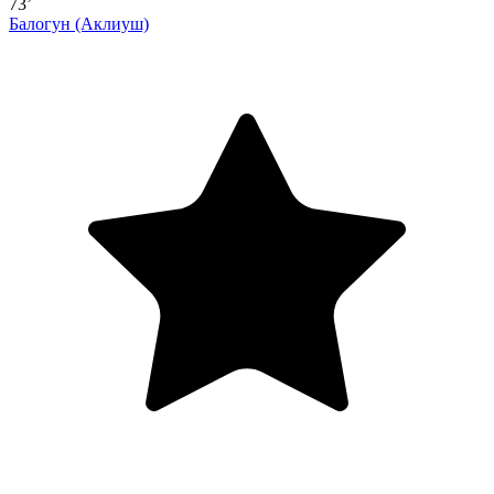
73’
Балогун
(Аклиуш)