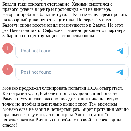
Брэдли таки сократил отставание. Хакими сместился с
правого фланга в центр и протолкнул мяч на вингера,
который пробил в ближний угол – Кён не успел среагировать
на коварный рикошет от защитника. Но через 2 минуты
Балогун снова восстановил преимущество в 2 мяча. На этот
раз Пачо подставил Сафонова – именно рикошет от партнера
Забарного по центру защиты стал решающим.
Монако продолжал блокировать попытки ПСЖ отыграться.
Кён отразил удар Дембеле и попытку добивания Гонсалу
Рамуша. Усман еще классно посадил защитника на пятую
точку, но пробил значительно выше ворот. Тем временем
Монако едва не забил в четвертый раз. Бирет протащил мяч по
правому флангу и отдал в центр на Адингра, а тот "на
пятачке" качнул Витиньо и пробил с правой – перекладина
спасла!