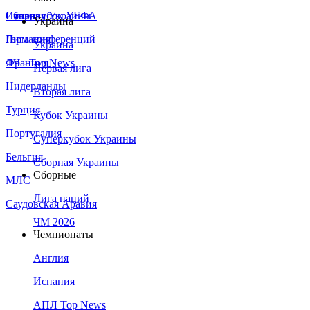
Сборная Украины
Италия
Суперкубок УЕФА
Украина
Германия
Лига конференций
Украина
Франция
ЛЧ - Top News
Первая лига
Нидерланды
Вторая лига
Турция
Кубок Украины
Португалия
Суперкубок Украины
Бельгия
Сборная Украины
Сборные
МЛС
Лига наций
Саудовская Аравия
ЧМ 2026
Чемпионаты
Англия
Испания
АПЛ Top News