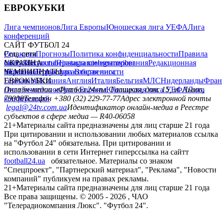
ЕВРОКУБКИ
Лига чемпионов
Лига Европы
Юношеская лига УЕФА
Лига
конференций
САЙТ ФУТБОЛ 24
Редакция
Соц. сети
Прогнозы
Политика конфиденциальности
Правила
сайту
facebook
УКРАИНА
Контакты
x
youtube
Правила комментирования
instagram
telegram
viber
Редакционная
политика
Украина
ЧЕМПИОНАТЫ
Первая лига
Структура собственности
Вторая лига
Германия
ЕВРОКУБКИ
Испания
Англия
Италия
Бельгия
МЛС
Нидерланды
Фран
Лига чемпионов
Онлайн-медиа «Футбол 24»
Лига Европы
пл. Галицкая, дом. 15, м. Львов,
Юношеская лига УЕФА
Лига
конференций
79008
Телефон +380 (32) 229-77-77
Адрес электронной почты
legal@24tv.com.ua
Идентификатор онлайн-медиа в Реестре
субъектов в сфере медиа — R40-06058
21+
Материалы сайта предназначены для лиц старше 21 года
При цитировании и использовании любых материалов ссылка
на "Футбол 24" обязательна. При цитировании и
использовании в сети Интернет гиперссылка на сайтт
football24.ua
обязательное. Материалы со знаком
"Спецпроект", "Партнерский материал", "Реклама", "Новости
компаний" публикуем на правах рекламы.
21+
Материалы сайта предназначены для лиц старше 21 года
Все права защищены. © 2005 -
2026
, ЧАО
"Телерадиокомпания Люкс". "Футбол 24".