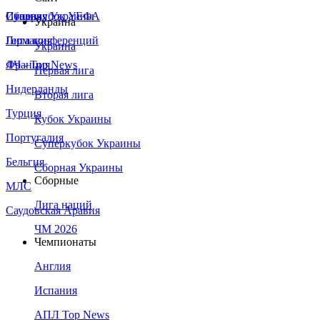
Сборная Украины
Италия
Суперкубок УЕФА
Украина
Германия
Лига конференций
Украина
Франция
ЛЧ - Top News
Первая лига
Нидерланды
Вторая лига
Турция
Кубок Украины
Португалия
Суперкубок Украины
Бельгия
Сборная Украины
Сборные
МЛС
Лига наций
Саудовская Аравия
ЧМ 2026
Чемпионаты
Англия
Испания
АПЛ Top News