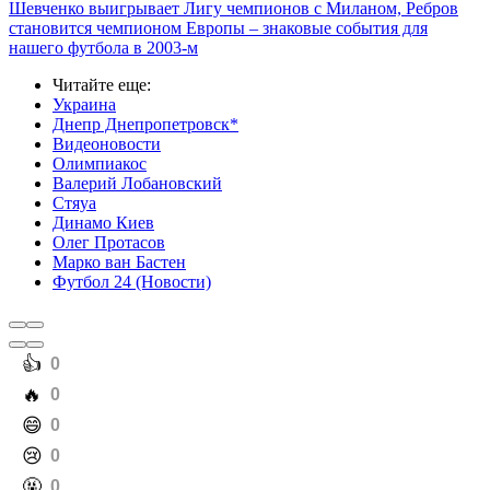
Шевченко выигрывает Лигу чемпионов с Миланом, Ребров
становится чемпионом Европы – знаковые события для
нашего футбола в 2003-м
Читайте еще
:
Украина
Днепр Днепропетровск*
Видеоновости
Олимпиакос
Валерий Лобановский
Стяуа
Динамо Киев
Олег Протасов
Марко ван Бастен
Футбол 24 (Новости)
️👍
0
️🔥
0
️😄
0
️😢
0
️🤬
0