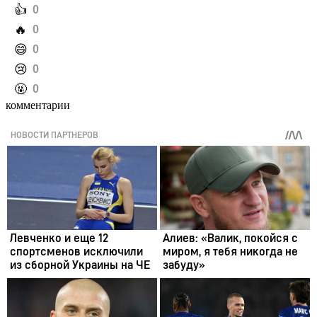
️👍
0
️🔥
0
️😄
0
️😢
0
️🤬
0
комментарии