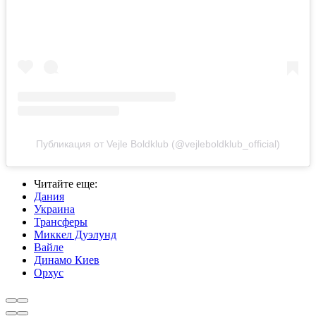
Публикация от Vejle Boldklub (@vejleboldklub_official)
Читайте еще
:
Дания
Украина
Трансферы
Миккел Дуэлунд
Вайле
Динамо Киев
Орхус