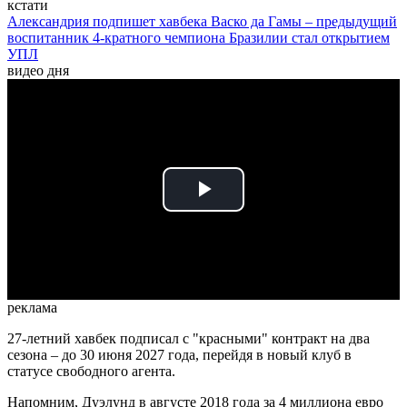
кстати
Александрия подпишет хавбека Васко да Гамы – предыдущий
воспитанник 4-кратного чемпиона Бразилии стал открытием
УПЛ
видео дня
Play
Video
реклама
27-летний хавбек подписал с "красными" контракт на два
сезона – до 30 июня 2027 года, перейдя в новый клуб в
статусе свободного агента.
Напомним, Дуэлунд в августе 2018 года за 4 миллиона евро