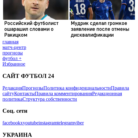
главная
матч-центр
прогнозы
футбол +
Избранное
САЙТ ФУТБОЛ 24
Редакция
Прогнозы
Политика конфиденциальности
Правила
сайту
Контакты
Правила комментирования
Редакционная
политика
Структура собственности
Соц. сети
facebook
x
youtube
instagram
telegram
viber
УКРАИНА