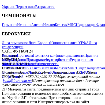
Украина
Первая лига
Вторая лига
ЧЕМПИОНАТЫ
Германия
Испания
Англия
Италия
Бельгия
МЛС
Нидерланды
Фран
ЕВРОКУБКИ
Лига чемпионов
Лига Европы
Юношеская лига УЕФА
Лига
конференций
САЙТ ФУТБОЛ 24
Редакция
Соц. сети
Прогнозы
Политика конфиденциальности
Правила
сайту
facebook
УКРАИНА
Контакты
x
youtube
Правила комментирования
instagram
telegram
viber
Редакционная
политика
Украина
ЧЕМПИОНАТЫ
Первая лига
Структура собственности
Вторая лига
Германия
ЕВРОКУБКИ
Испания
Англия
Италия
Бельгия
МЛС
Нидерланды
Фран
Лига чемпионов
Онлайн-медиа «Футбол 24»
Лига Европы
пл. Галицкая, дом. 15, м. Львов,
Юношеская лига УЕФА
Лига
конференций
79008
Телефон +380 (32) 229-77-77
Адрес электронной почты
legal@24tv.com.ua
Идентификатор онлайн-медиа в Реестре
субъектов в сфере медиа — R40-06058
21+
Материалы сайта предназначены для лиц старше 21 года
При цитировании и использовании любых материалов ссылка
на "Футбол 24" обязательна. При цитировании и
использовании в сети Интернет гиперссылка на сайтт