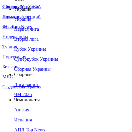
Сборная Украины
Италия
Суперкубок УЕФА
Украина
Германия
Лига конференций
Украина
Франция
ЛЧ - Top News
Первая лига
Нидерланды
Вторая лига
Турция
Кубок Украины
Португалия
Суперкубок Украины
Бельгия
Сборная Украины
Сборные
МЛС
Лига наций
Саудовская Аравия
ЧМ 2026
Чемпионаты
Англия
Испания
АПЛ Top News