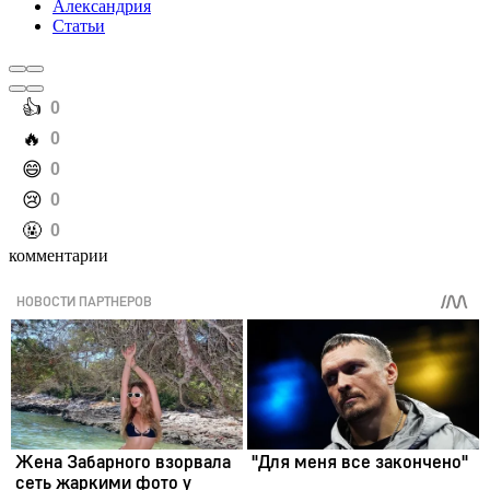
Александрия
Статьи
️👍
0
️🔥
0
️😄
0
️😢
0
️🤬
0
комментарии