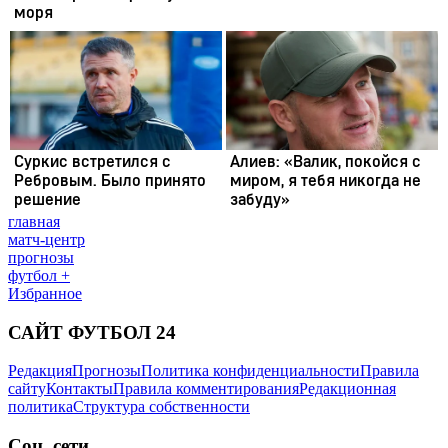
главная
матч-центр
прогнозы
футбол +
Избранное
САЙТ ФУТБОЛ 24
Редакция
Прогнозы
Политика конфиденциальности
Правила
сайту
Контакты
Правила комментирования
Редакционная
политика
Структура собственности
Соц. сети