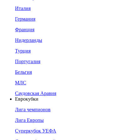
Италия
Германия
Франция
Нидерланды
Турция
Португалия
Бельгия
МЛС
Саудовская Аравия
Еврокубки
Лига чемпионов
Лига Европы
Суперкубок УЕФА