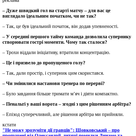
реклама
– Дуже швидкий гол на старті матчу – для вас це
виглядало ідеальним початком, чи не так?
– Так, це був ідеальний початок, він додав упевненості.
– У середині першого тайму команда дозволила супернику
створювати гострі моменти. Чому так сталося?
– Трохи віддали ініціативу, втратили концентрацію.
– Це і призвело до пропущеного голу?
– Так, дали простір, і суперник цим скористався.
– Чи змінилися настанови тренера по перерві?
– Було завдання більше тримати м’яч і діяти компактно.
– Пенальті у ваші ворота – згодні з цим рішенням арбітра?
– Епізод суперечливий, але рішення арбітра ми прийняли.
кстати
"Не можу зрозуміти дії гравців": Шовковський – про
пропущені від Олександрії, дитячі помилки Динамо та