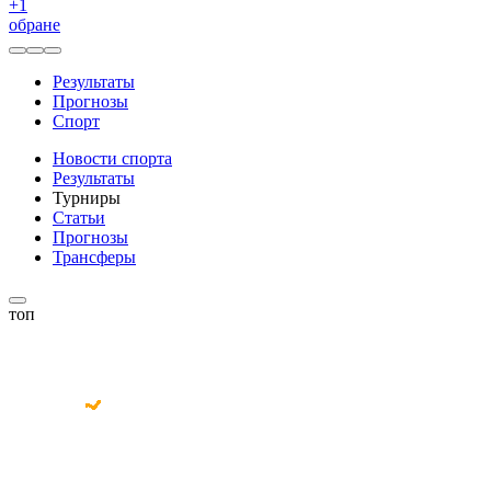
+
1
обране
Результаты
Прогнозы
Спорт
Новости спорта
Результаты
Турниры
Статьи
Прогнозы
Трансферы
топ