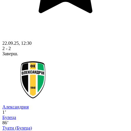
22.09.25, 12:30
2 - 2
Заверш.
Александрия
1’
Булеца
86’
Туати
(Булеца)