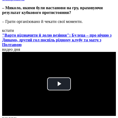
– Миколо, якими були настанови на гру, враховуючи
результат кубкового протистояння?
– Грати організовано й чекати свої моменти.
кстати
"Варто відзначити й долю везіння": Булеца – про нічию з
Динамо, другий гол поспіль рідному клубу та матч з
Полтавою
видео дня
Play
Video