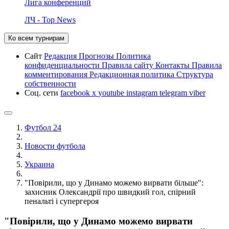
Лига конференций
ЛЧ - Top News
Ко всем турнирам
Сайт
Редакция
Прогнозы
Политика
конфиденциальности
Правила сайту
Контакты
Правила
комментирования
Редакционная политика
Структура
собственности
Соц. сети
facebook
x
youtube
instagram
telegram
viber
Футбол 24
Новости футбола
Украина
"Повірили, що у Динамо можемо вирвати більше":
захисник Олександрії про швидкий гол, спірний
пенальті і супергероя
"Повірили, що у Динамо можемо вирвати