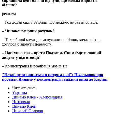
сприйняла цей гол і чи відчули, що можна вирвати
більше?
реклама
– Гол додав сил, повірили, що можемо вирвати більше.
– Чи закономірний рахунок?
– Так, обидві команди заслужили на нічию, хоча, звісно,
хотілося б здобути перемогу.
– Наступна гра – проти Полтави. Яким буде головний
акцент у підготовці?
– Концентрація й реалізація моментів.
"Нехай це залишиться в роздягальні": Піхальонок про
провали Динамо у концентрації і важкий виїзд до Карпат
Читайте еще
:
Украина
Динамо Киев - Александрия
Интервью
Динамо Киев
Николай Огарков