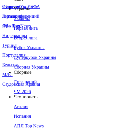
Сборная Украины
Италия
Суперкубок УЕФА
Украина
Германия
Лига конференций
Украина
Франция
ЛЧ - Top News
Первая лига
Нидерланды
Вторая лига
Турция
Кубок Украины
Португалия
Суперкубок Украины
Бельгия
Сборная Украины
Сборные
МЛС
Лига наций
Саудовская Аравия
ЧМ 2026
Чемпионаты
Англия
Испания
АПЛ Top News