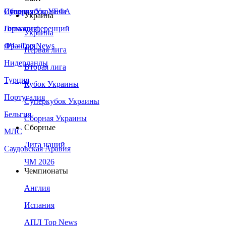
Сборная Украины
Италия
Суперкубок УЕФА
Украина
Германия
Лига конференций
Украина
Франция
ЛЧ - Top News
Первая лига
Нидерланды
Вторая лига
Турция
Кубок Украины
Португалия
Суперкубок Украины
Бельгия
Сборная Украины
Сборные
МЛС
Лига наций
Саудовская Аравия
ЧМ 2026
Чемпионаты
Англия
Испания
АПЛ Top News