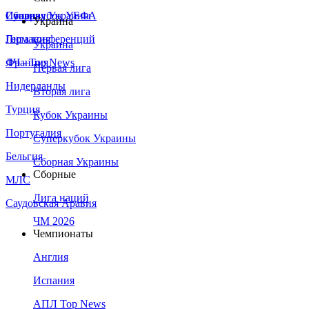
Сборная Украины
Италия
Суперкубок УЕФА
Украина
Германия
Лига конференций
Украина
Франция
ЛЧ - Top News
Первая лига
Нидерланды
Вторая лига
Турция
Кубок Украины
Португалия
Суперкубок Украины
Бельгия
Сборная Украины
Сборные
МЛС
Лига наций
Саудовская Аравия
ЧМ 2026
Чемпионаты
Англия
Испания
АПЛ Top News