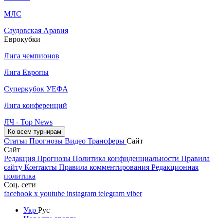
МЛС
Саудовская Аравия
Еврокубки
Лига чемпионов
Лига Европы
Суперкубок УЕФА
Лига конференций
ЛЧ - Top News
Ко всем турнирам
Статьи
Прогнозы
Видео
Трансферы
Сайт
Сайт
Редакция
Прогнозы
Политика конфиденциальности
Правила
сайту
Контакты
Правила комментирования
Редакционная
политика
Соц. сети
facebook
x
youtube
instagram
telegram
viber
Укр
Рус