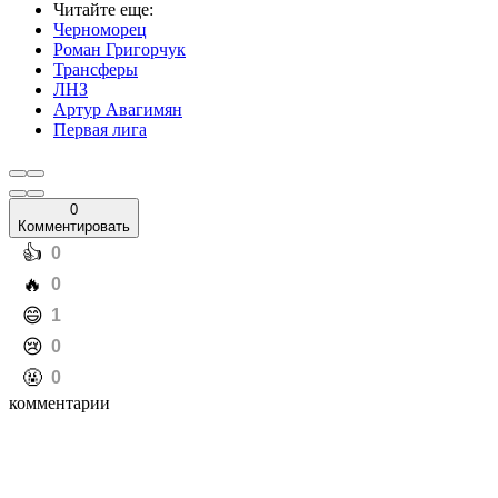
Отмечается, что подписать этого игрока желает будущий
главный тренер Черноморца. В нынешнем сезоне Авагимян
выступает за ЛНЗ, однако является игроком ротации. В
нынешнем сезоне 28-летний игрок провел 3 матча за
черкасский клуб и отдал одну результативную передачу.
Сейчас ЛНЗ возглавляет турнирную таблицу УПЛ, набрав 35
очков после 16 туров. Черноморец пребывает на третьем месте
Первой лиги Украины, в активе команды 38 баллов.
ЛНЗ бил Динамо, Шахтер и Полесье в еврокубковые недели и
еще пять факторов успеха сенсационного зимнего чемпиона
Читайте еще
:
Черноморец
Роман Григорчук
Трансферы
ЛНЗ
Артур Авагимян
Первая лига
0
Комментировать