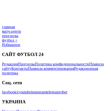
главная
матч-центр
прогнозы
футбол +
Избранное
САЙТ ФУТБОЛ 24
Редакция
Прогнозы
Политика конфиденциальности
Правила
сайту
Контакты
Правила комментирования
Редакционная
политика
Соц. сети
facebook
x
youtube
instagram
telegram
viber
УКРАИНА