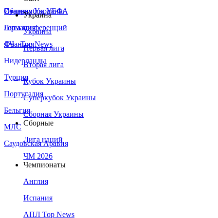
Сборная Украины
Италия
Суперкубок УЕФА
Украина
Германия
Лига конференций
Украина
Франция
ЛЧ - Top News
Первая лига
Нидерланды
Вторая лига
Турция
Кубок Украины
Португалия
Суперкубок Украины
Бельгия
Сборная Украины
Сборные
МЛС
Лига наций
Саудовская Аравия
ЧМ 2026
Чемпионаты
Англия
Испания
АПЛ Top News