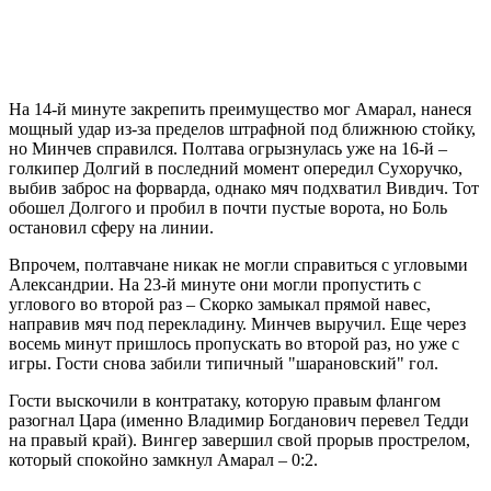
На 14-й минуте закрепить преимущество мог Амарал, нанеся
мощный удар из-за пределов штрафной под ближнюю стойку,
но Минчев справился. Полтава огрызнулась уже на 16-й –
голкипер Долгий в последний момент опередил Сухоручко,
выбив заброс на форварда, однако мяч подхватил Вивдич. Тот
обошел Долгого и пробил в почти пустые ворота, но Боль
остановил сферу на линии.
Впрочем, полтавчане никак не могли справиться с угловыми
Александрии. На 23-й минуте они могли пропустить с
углового во второй раз – Скорко замыкал прямой навес,
направив мяч под перекладину. Минчев выручил. Еще через
восемь минут пришлось пропускать во второй раз, но уже с
игры. Гости снова забили типичный "шарановский" гол.
Гости выскочили в контратаку, которую правым флангом
разогнал Цара (именно Владимир Богданович перевел Тедди
на правый край). Вингер завершил свой прорыв прострелом,
который спокойно замкнул Амарал – 0:2.