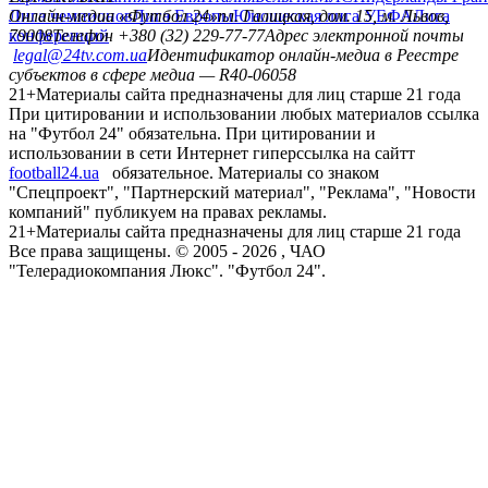
Лига чемпионов
Онлайн-медиа «Футбол 24»
Лига Европы
пл. Галицкая, дом. 15, м. Львов,
Юношеская лига УЕФА
Лига
конференций
79008
Телефон +380 (32) 229-77-77
Адрес электронной почты
legal@24tv.com.ua
Идентификатор онлайн-медиа в Реестре
субъектов в сфере медиа — R40-06058
21+
Материалы сайта предназначены для лиц старше 21 года
При цитировании и использовании любых материалов ссылка
на "Футбол 24" обязательна. При цитировании и
использовании в сети Интернет гиперссылка на сайтт
football24.ua
обязательное. Материалы со знаком
"Спецпроект", "Партнерский материал", "Реклама", "Новости
компаний" публикуем на правах рекламы.
21+
Материалы сайта предназначены для лиц старше 21 года
Все права защищены. © 2005 -
2026
, ЧАО
"Телерадиокомпания Люкс". "Футбол 24".