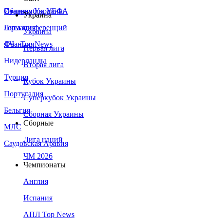
Сборная Украины
Италия
Суперкубок УЕФА
Украина
Германия
Лига конференций
Украина
Франция
ЛЧ - Top News
Первая лига
Нидерланды
Вторая лига
Турция
Кубок Украины
Португалия
Суперкубок Украины
Бельгия
Сборная Украины
Сборные
МЛС
Лига наций
Саудовская Аравия
ЧМ 2026
Чемпионаты
Англия
Испания
АПЛ Top News