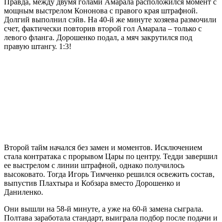
Правда, между двумя голами Амарала расположился момент с
мощным выстрелом Кононова с правого края штрафной.
Долгий выполнил сэйв. На 40-й же минуте хозяева размочили
счет, фактически повторив второй гол Амарала – только с
левого фланга. Дорошенко подал, а мяч закрутился под
правую штангу. 1:3!
Второй тайм начался без замен и моментов. Исключением
стала контратака с прорывом Цары по центру. Тедди завершил
ее выстрелом с линии штрафной, однако получилось
высоковато. Тогда Игорь Тимченко решился освежить состав,
выпустив Плахтыра и Кобзара вместо Дорошенко и
Даниленко.
Они вышли на 58-й минуте, а уже на 60-й замена сыграла.
Полтава заработала стандарт, выиграла подбор после подачи и