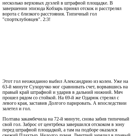
несколько верховых дуэлей в штрафной площадке. В
завершении эпизода Кобзарь принял отскок и расстрелял
ворота с близкого расстояния. Типичный гол
"спортклубовцев". 2:3!
Этот гол неожиданно выбил Александрию из колеи. Уже на
63-й минуте Сухоручко мог сравнивать счет, ворвавшись на
правый край штрафной и ударив в дальний нижний. Мяч
прошел рядом со стойкой. На 69-й же Одарюк стрелял с
левого края, заставив Долгого парировать. А впоследствии
залетел и гол.
Полтава закамбечила на 72-й минуте, снова забив типичный
свой гол. Заброс от центрбека завершился отскоком в зону
перед штрафной площадкой, а там на подборе оказался
свежий Плахтыр. Недолго думая, Дмитрий зарядил в правый