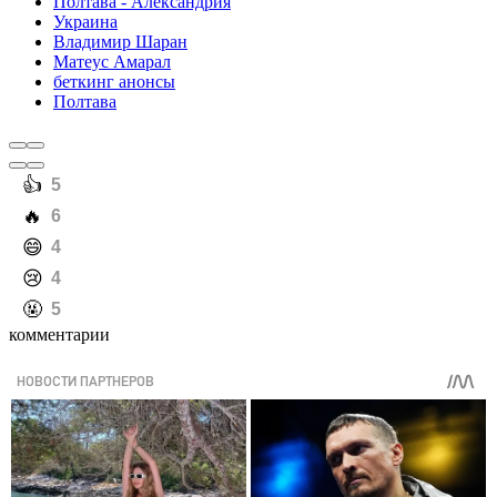
Полтава - Александрия
Украина
Владимир Шаран
Матеус Амарал
беткинг анонсы
Полтава
️👍
5
️🔥
6
️😄
4
️😢
4
️🤬
5
комментарии