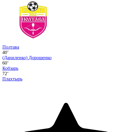
Полтава
40’
(Даниленко)
Дорошенко
60’
Кобзарь
72’
Плахтырь