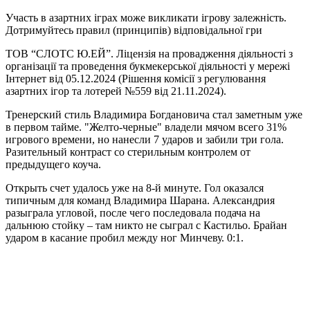
Участь в азартних іграх може викликати ігрову залежність.
Дотримуйтесь правил (принципів) відповідальної гри
ТОВ “СЛОТС Ю.ЕЙ”. Ліцензія на провадження діяльності з
організації та проведення букмекерської діяльності у мережі
Інтернет від 05.12.2024 (Рішення комісії з регулювання
азартних ігор та лотерей №559 від 21.11.2024).
Тренерский стиль Владимира Богдановича стал заметным уже
в первом тайме. "Желто-черные" владели мячом всего 31%
игрового времени, но нанесли 7 ударов и забили три гола.
Разительный контраст со стерильным контролем от
предыдущего коуча.
Открыть счет удалось уже на 8-й минуте. Гол оказался
типичным для команд Владимира Шарана. Александрия
разыграла угловой, после чего последовала подача на
дальнюю стойку – там никто не сыграл с Кастильо. Брайан
ударом в касание пробил между ног Минчеву. 0:1.