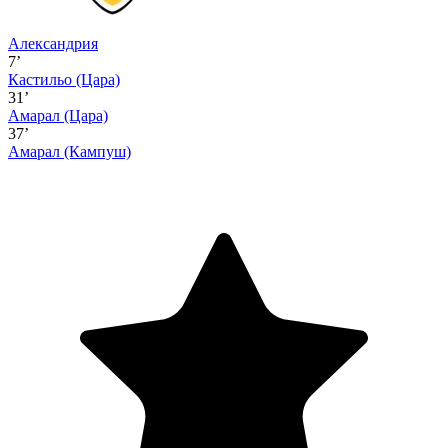
Александрия
7’
Кастильо
(Цара)
31’
Амарал
(Цара)
37’
Амарал
(Кампуш)