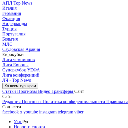
АПЛ Top News
Италия
Германия
Франция
Нидерланды
Турция
Португалия
Бельгия
МЛС
Саудовская Аравия
Еврокубки
Лига чемпионов
Лига Европы
Суперкубок УЕФА
Лига конференций
ЛЧ - Top News
Ко всем турнирам
Статьи
Прогнозы
Видео
Трансферы
Сайт
Сайт
Редакция
Прогнозы
Политика конфиденциальности
Правила с
Соц. сети
facebook
x
youtube
instagram
telegram
viber
Укр
Рус
Новости спорта