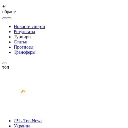
+
1
обране
Новости спорта
Результаты
Турниры
Статьи
Прогнозы
Трансферы
топ
ЛЧ - Top News
Украина