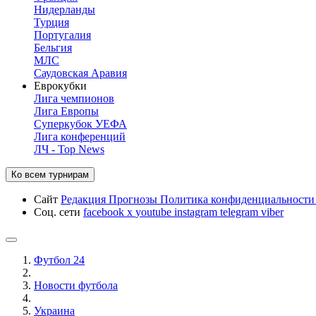
Нидерланды
Турция
Португалия
Бельгия
МЛС
Саудовская Аравия
Еврокубки
Лига чемпионов
Лига Европы
Суперкубок УЕФА
Лига конференций
ЛЧ - Top News
Ко всем турнирам
Сайт
Редакция
Прогнозы
Политика конфиденциальност
Соц. сети
facebook
x
youtube
instagram
telegram
viber
Футбол 24
Новости футбола
Украина