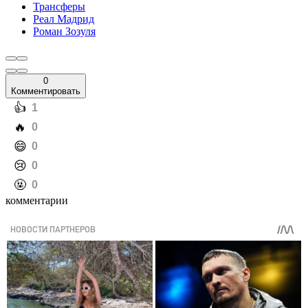
Трансферы
Реал Мадрид
Роман Зозуля
0
Комментировать
️👍
1
️🔥
0
️😄
0
️😢
0
️🤬
0
комментарии