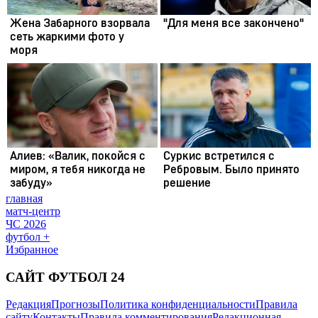
главная
матч-центр
ЧС 2026
футбол +
Избранное
САЙТ ФУТБОЛ 24
Редакция
Прогнозы
Политика конфиденциальности
Правила
сайту
Контакты
Правила комментирования
Редакционная