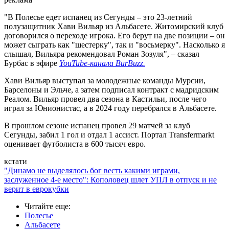
"В Полесье едет испанец из Сегунды – это 23-летний
полузащитник Хави Вильяр из Альбасете. Житомирский клуб
договорился о переходе игрока. Его берут на две позиции – он
может сыграть как "шестерку", так и "восьмерку". Насколько я
слышал, Вильяра рекомендовал Роман Зозуля", – сказал
Бурбас в эфире
YouTube-канала BurBuzz.
Хави Вильяр выступал за молодежные команды Мурсии,
Барселоны и Эльче, а затем подписал контракт с мадридским
Реалом. Вильяр провел два сезона в Кастильи, после чего
играл за Юнионистас, а в 2024 году перебрался в Альбасете.
В прошлом сезоне испанец провел 29 матчей за клуб
Сегунды, забил 1 гол и отдал 1 ассист. Портал Тransfermarkt
оценивает футболиста в 600 тысяч евро.
кстати
"Динамо не выделялось бог весть какими играми,
заслуженное 4-е место": Кополовец шлет УПЛ в отпуск и не
верит в еврокубки
Читайте еще
:
Полесье
Альбасете