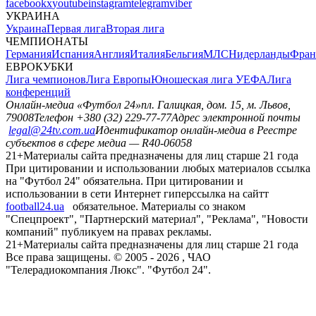
facebook
x
youtube
instagram
telegram
viber
УКРАИНА
Украина
Первая лига
Вторая лига
ЧЕМПИОНАТЫ
Германия
Испания
Англия
Италия
Бельгия
МЛС
Нидерланды
Фран
ЕВРОКУБКИ
Лига чемпионов
Лига Европы
Юношеская лига УЕФА
Лига
конференций
Онлайн-медиа «Футбол 24»
пл. Галицкая, дом. 15, м. Львов,
79008
Телефон +380 (32) 229-77-77
Адрес электронной почты
legal@24tv.com.ua
Идентификатор онлайн-медиа в Реестре
субъектов в сфере медиа — R40-06058
21+
Материалы сайта предназначены для лиц старше 21 года
При цитировании и использовании любых материалов ссылка
на "Футбол 24" обязательна. При цитировании и
использовании в сети Интернет гиперссылка на сайтт
football24.ua
обязательное. Материалы со знаком
"Спецпроект", "Партнерский материал", "Реклама", "Новости
компаний" публикуем на правах рекламы.
21+
Материалы сайта предназначены для лиц старше 21 года
Все права защищены. © 2005 -
2026
, ЧАО
"Телерадиокомпания Люкс". "Футбол 24".