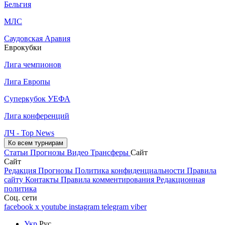
Бельгия
МЛС
Саудовская Аравия
Еврокубки
Лига чемпионов
Лига Европы
Суперкубок УЕФА
Лига конференций
ЛЧ - Top News
Ко всем турнирам
Статьи
Прогнозы
Видео
Трансферы
Сайт
Сайт
Редакция
Прогнозы
Политика конфиденциальности
Правила
сайту
Контакты
Правила комментирования
Редакционная
политика
Соц. сети
facebook
x
youtube
instagram
telegram
viber
Укр
Рус