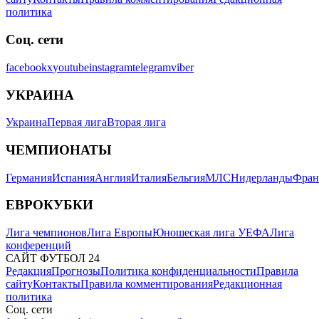
политика
Соц. сети
facebook
x
youtube
instagram
telegram
viber
УКРАИНА
Украина
Первая лига
Вторая лига
ЧЕМПИОНАТЫ
Германия
Испания
Англия
Италия
Бельгия
МЛС
Нидерланды
Фран
ЕВРОКУБКИ
Лига чемпионов
Лига Европы
Юношеская лига УЕФА
Лига
конференций
САЙТ ФУТБОЛ 24
Редакция
Прогнозы
Политика конфиденциальности
Правила
сайту
Контакты
Правила комментирования
Редакционная
политика
Соц. сети