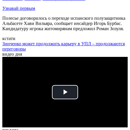
Узнавай первым
Полесье договорилось о переходе испанского полузащитника
Альбасете Хави Вильяра, сообщает инсайдер Игорь Бурбас.
Кандидатуру игрока житомирянам предложил Роман Зозуля.
кстати
Зинченко может продолжить карьеру в УПЛ – продолжаются
переговоры
видео дня
Play
Video
реклама