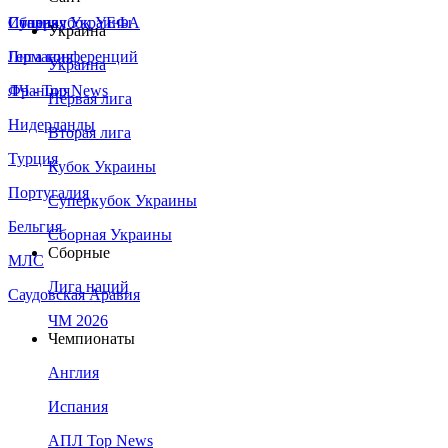
Сборная Украины
Италия
Суперкубок УЕФА
Украина
Германия
Лига конференций
Украина
Франция
ЛЧ - Top News
Первая лига
Нидерланды
Вторая лига
Турция
Кубок Украины
Португалия
Суперкубок Украины
Бельгия
Сборная Украины
Сборные
МЛС
Лига наций
Саудовская Аравия
ЧМ 2026
Чемпионаты
Англия
Испания
АПЛ Top News