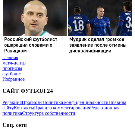
главная
матч-центр
прогнозы
футбол +
Избранное
САЙТ ФУТБОЛ 24
Редакция
Прогнозы
Политика конфиденциальности
Правила
сайту
Контакты
Правила комментирования
Редакционная
политика
Структура собственности
Соц. сети