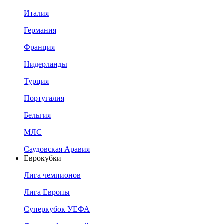
Италия
Германия
Франция
Нидерланды
Турция
Португалия
Бельгия
МЛС
Саудовская Аравия
Еврокубки
Лига чемпионов
Лига Европы
Суперкубок УЕФА