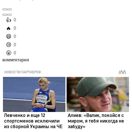
️👍
0
️🔥
0
️😄
0
️😢
0
️🤬
0
комментарии