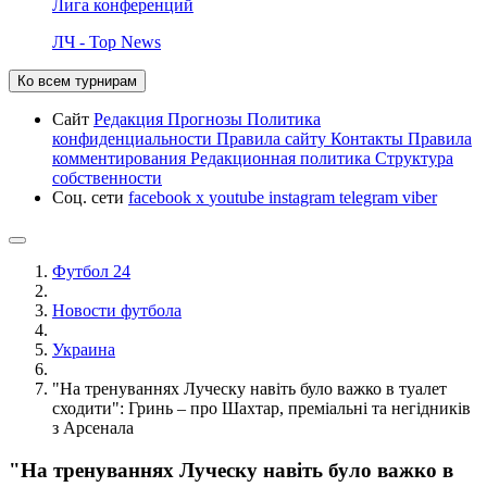
Лига конференций
ЛЧ - Top News
Ко всем турнирам
Сайт
Редакция
Прогнозы
Политика
конфиденциальности
Правила сайту
Контакты
Правила
комментирования
Редакционная политика
Структура
собственности
Соц. сети
facebook
x
youtube
instagram
telegram
viber
Футбол 24
Новости футбола
Украина
"На тренуваннях Луческу навіть було важко в туалет
сходити": Гринь – про Шахтар, преміальні та негідників
з Арсенала
"На тренуваннях Луческу навіть було важко в