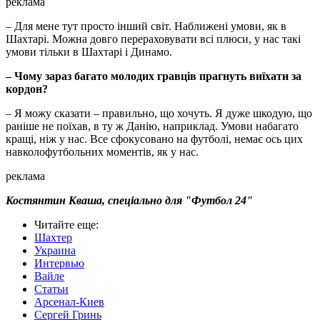
реклама
– Для мене тут просто інший світ. Наближені умови, як в
Шахтарі. Можна довго перераховувати всі плюси, у нас такі
умови тільки в Шахтарі і Динамо.
– Чому зараз багато молодих гравців прагнуть виїхати за
кордон?
– Я можу сказати – правильно, що хочуть. Я дуже шкодую, що
раніше не поїхав, в ту ж Данію, наприклад. Умови набагато
кращі, ніж у нас. Все сфокусовано на футболі, немає ось цих
навколофутбольних моментів, як у нас.
реклама
Костянтин Кваша, спеціально для "Футбол 24"
Читайте еще
:
Шахтер
Украина
Интервью
Вайле
Статьи
Арсенал-Киев
Сергей Гринь