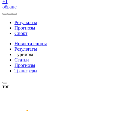
+
1
обране
Результаты
Прогнозы
Спорт
Новости спорта
Результаты
Турниры
Статьи
Прогнозы
Трансферы
топ