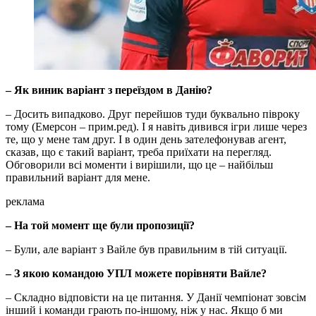
– Як виник варіант з переїздом в Данію?
– Досить випадково. Друг перейшов туди буквально півроку
тому (Емерсон – прим.ред). І я навіть дивився ігри лише через
те, що у мене там друг. І в один день зателефонував агент,
сказав, що є такий варіант, треба приїхати на перегляд.
Обговорили всі моменти і вирішили, що це – найбільш
правильний варіант для мене.
реклама
– На той момент ще були пропозиції?
– Були, але варіант з Вайле був правильним в тій ситуації.
– З якою командою УПЛ можете порівняти Вайле?
– Складно відповісти на це питання. У Данії чемпіонат зовсім
інший і команди грають по-іншому, ніж у нас. Якщо б ми