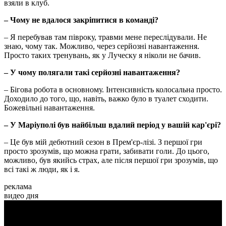
взяли в клуб.
– Чому не вдалося закріпитися в команді?
– Я перебував там півроку, травми мене переслідували. Не
знаю, чому так. Можливо, через серйозні навантаження.
Просто таких тренувань, як у Луческу я ніколи не бачив.
– У чому полягали такі серйозні навантаження?
– Бігова робота в основному. Інтенсивність колосальна просто.
Доходило до того, що, навіть, важко було в туалет сходити.
Божевільні навантаження.
– У Маріуполі був найбільш вдалий період у вашій кар'єрі?
– Це був мій дебютний сезон в Прем'єр-лізі. З першої гри
просто зрозумів, що можна грати, забивати голи. До цього,
можливо, був якийсь страх, але після першої гри зрозумів, що
всі такі ж люди, як і я.
реклама
видео дня