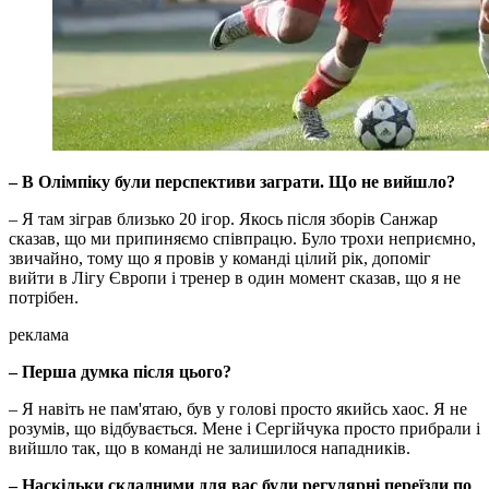
– В Олімпіку були перспективи заграти. Що не вийшло?
– Я там зіграв близько 20 ігор. Якось після зборів Санжар
сказав, що ми припиняємо співпрацю. Було трохи неприємно,
звичайно, тому що я провів у команді цілий рік, допоміг
вийти в Лігу Європи і тренер в один момент сказав, що я не
потрібен.
реклама
– Перша думка після цього?
– Я навіть не пам'ятаю, був у голові просто якийсь хаос. Я не
розумів, що відбувається. Мене і Сергійчука просто прибрали і
вийшло так, що в команді не залишилося нападників.
– Наскільки складними для вас були регулярні переїзди по