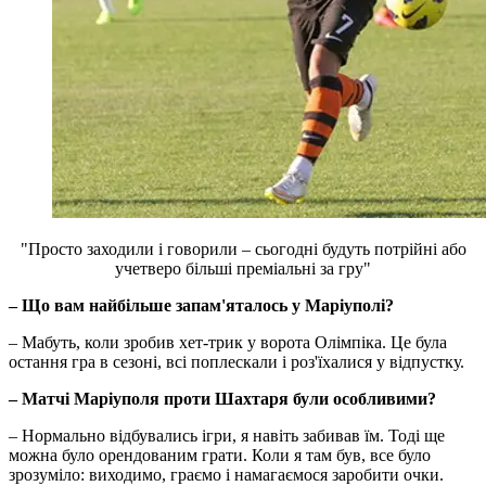
"Просто заходили і говорили – сьогодні будуть потрійні або
учетверо більші преміальні за гру"
– Що вам найбільше запам'яталось у Маріуполі?
– Мабуть, коли зробив хет-трик у ворота Олімпіка. Це була
остання гра в сезоні, всі поплескали і роз'їхалися у відпустку.
– Матчі Маріуполя проти Шахтаря були особливими?
– Нормально відбувались ігри, я навіть забивав їм. Тоді ще
можна було орендованим грати. Коли я там був, все було
зрозуміло: виходимо, граємо і намагаємося заробити очки.