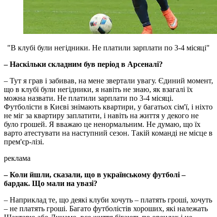
"В клубі були негідники. Не платили зарплати по 3-4 місяці"
– Наскільки складним був період в Арсеналі?
– Тут я грав і забивав, на мене звертали увагу. Єдиний момент,
що в клубі були негідники, я навіть не знаю, як взагалі їх
можна назвати. Не платили зарплати по 3-4 місяці.
Футболісти в Києві знімають квартири, у багатьох сім'ї, і ніхто
не міг за квартиру заплатити, і навіть на життя у декого не
було грошей. Я вважаю це ненормальним. Не думаю, що їх
варто атестувати на наступний сезон. Такій команді не місце в
прем'єр-лізі.
реклама
– Коли йшли, сказали, що в українському футболі –
бардак. Що мали на увазі?
– Наприклад те, що деякі клуби хочуть – платять гроші, хочуть
– не платять гроші. Багато футболістів хороших, які належать