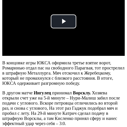
Play
Video
В концовке игры ЮКСА оформила третье взятие ворот,
Ромаринью отдал пас на свободного Парагвая, тот прострелил
в штрафную Металлурга. Мяч отскочил к Жеребецкому,
который не промахнулся с близкого расстояния. В итоге,
ЮКСА одерживает разгромную победу.
В другом матче
Ингулец
принимал
Ворсклу.
Хозяева
открыли счет уже на 5-й минуте – Нури-Малиш забил после
подачи с углового. Вскоре петровцы отличились во второй
раз, и снова с углового, На этот раз Гаджук подобрал мяч и
пробил с лету. На 29-й минуте Катрич сделал подачу в
штрафную Ворсклы, а там Кисленко принял сферу и нанес
эффектный удар через себя – 3:0.