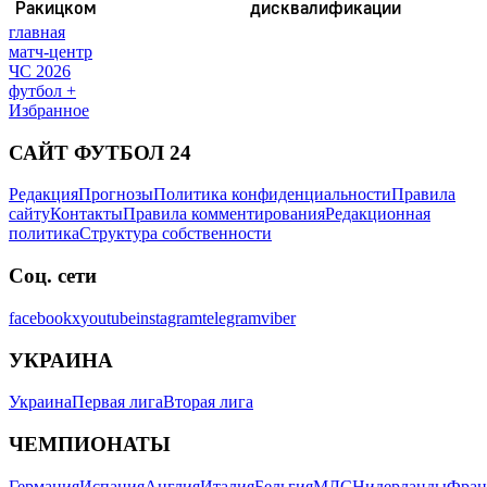
главная
матч-центр
ЧС 2026
футбол +
Избранное
САЙТ ФУТБОЛ 24
Редакция
Прогнозы
Политика конфиденциальности
Правила
сайту
Контакты
Правила комментирования
Редакционная
политика
Структура собственности
Соц. сети
facebook
x
youtube
instagram
telegram
viber
УКРАИНА
Украина
Первая лига
Вторая лига
ЧЕМПИОНАТЫ
Германия
Испания
Англия
Италия
Бельгия
МЛС
Нидерланды
Фран