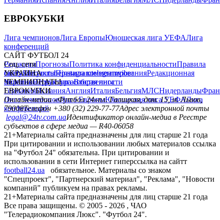
ЕВРОКУБКИ
Лига чемпионов
Лига Европы
Юношеская лига УЕФА
Лига
конференций
САЙТ ФУТБОЛ 24
Редакция
Соц. сети
Прогнозы
Политика конфиденциальности
Правила
сайту
facebook
УКРАИНА
Контакты
x
youtube
Правила комментирования
instagram
telegram
viber
Редакционная
политика
Украина
ЧЕМПИОНАТЫ
Первая лига
Структура собственности
Вторая лига
Германия
ЕВРОКУБКИ
Испания
Англия
Италия
Бельгия
МЛС
Нидерланды
Фран
Лига чемпионов
Онлайн-медиа «Футбол 24»
Лига Европы
пл. Галицкая, дом. 15, м. Львов,
Юношеская лига УЕФА
Лига
конференций
79008
Телефон +380 (32) 229-77-77
Адрес электронной почты
legal@24tv.com.ua
Идентификатор онлайн-медиа в Реестре
субъектов в сфере медиа — R40-06058
21+
Материалы сайта предназначены для лиц старше 21 года
При цитировании и использовании любых материалов ссылка
на "Футбол 24" обязательна. При цитировании и
использовании в сети Интернет гиперссылка на сайтт
football24.ua
обязательное. Материалы со знаком
"Спецпроект", "Партнерский материал", "Реклама", "Новости
компаний" публикуем на правах рекламы.
21+
Материалы сайта предназначены для лиц старше 21 года
Все права защищены. © 2005 -
2026
, ЧАО
"Телерадиокомпания Люкс". "Футбол 24".