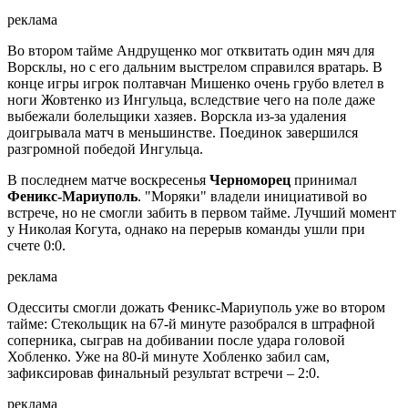
реклама
Во втором тайме Андрущенко мог отквитать один мяч для
Ворсклы, но с его дальним выстрелом справился вратарь. В
конце игры игрок полтавчан Мишенко очень грубо влетел в
ноги Жовтенко из Ингульца, вследствие чего на поле даже
выбежали болельщики хазяев. Ворскла из-за удаления
доигрывала матч в меньшинстве. Поединок завершился
разгромной победой Ингульца.
В последнем матче воскресенья
Черноморец
принимал
Феникс-Мариуполь
. "Моряки" владели инициативой во
встрече, но не смогли забить в первом тайме. Лучший момент
у Николая Когута, однако на перерыв команды ушли при
счете 0:0.
реклама
Одесситы смогли дожать Феникс-Мариуполь уже во втором
тайме: Стекольщик на 67-й минуте разобрался в штрафной
соперника, сыграв на добивании после удара головой
Хобленко. Уже на 80-й минуте Хобленко забил сам,
зафиксировав финальный результат встречи – 2:0.
реклама