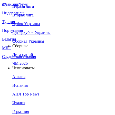
Франция
ЛЧ - Top News
Первая лига
Нидерланды
Вторая лига
Турция
Кубок Украины
Португалия
Суперкубок Украины
Бельгия
Сборная Украины
Сборные
МЛС
Лига наций
Саудовская Аравия
ЧМ 2026
Чемпионаты
Англия
Испания
АПЛ Top News
Италия
Германия