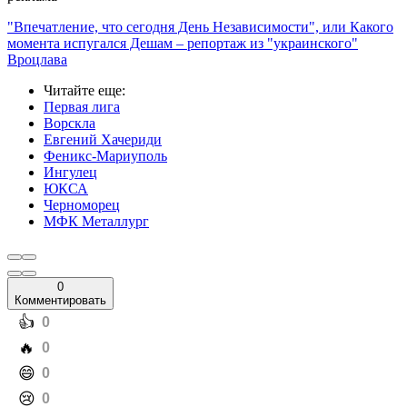
"Впечатление, что сегодня День Независимости", или Какого
момента испугался Дешам – репортаж из "украинского"
Вроцлава
Читайте еще
:
Первая лига
Ворскла
Евгений Хачериди
Феникс-Мариуполь
Ингулец
ЮКСА
Черноморец
МФК Металлург
0
Комментировать
️👍
0
️🔥
0
️😄
0
️😢
0