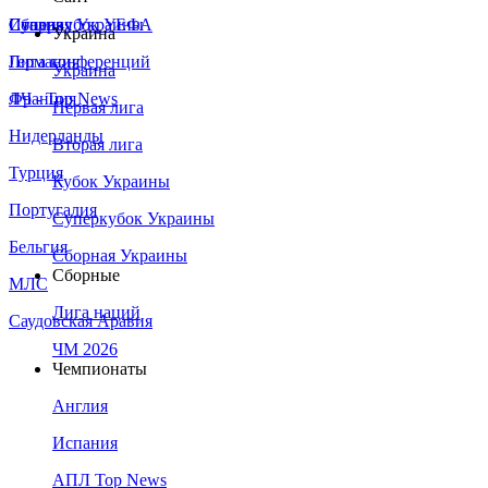
Сборная Украины
Италия
Суперкубок УЕФА
Украина
Германия
Лига конференций
Украина
Франция
ЛЧ - Top News
Первая лига
Нидерланды
Вторая лига
Турция
Кубок Украины
Португалия
Суперкубок Украины
Бельгия
Сборная Украины
Сборные
МЛС
Лига наций
Саудовская Аравия
ЧМ 2026
Чемпионаты
Англия
Испания
АПЛ Top News