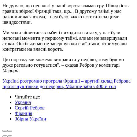
Не думаю, що пенальті у наші ворота зламав гру. Швидкість
гравців збірної Франції така, що... В другому таймі у нас
накопичилася втома, і нам було важко встигати за цими
швидкостями.
Ми мали чіплятися за м'яч і виходити в атаку, у нас були
непогані моменти у першому таймі, але ми не завершували
атаки. Оскільки ми не завершували свої атаки, отримували
контратаки на власні ворота.
Цю поразку ми можемо виправити у неділю, тому будемо
дуже ретельно готуватися", – сказав Ребров у коментарі
Megogo
.
Україна розгромно програла Франції – другий склад Реброва
протягнув тільки до перерви, Мбаппе забив 400-й гол
Читайте ще
:
Україна
Сергій Ребров
Франція
Збірна України