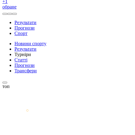
+
1
обране
Результати
Прогнози
Спорт
Новини спорту
Результати
Турніри
Статті
Прогнози
Трансфери
топ