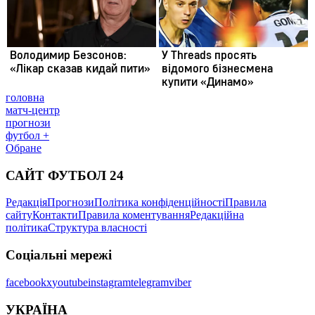
головна
матч-центр
прогнози
футбол +
Обране
САЙТ ФУТБОЛ 24
Редакція
Прогнози
Політика конфіденційності
Правила
сайту
Контакти
Правила коментування
Редакційна
політика
Структура власності
Соціальні мережі
facebook
x
youtube
instagram
telegram
viber
УКРАЇНА