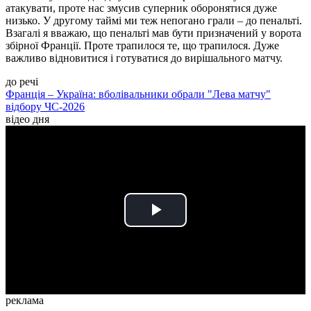
атакувати, проте нас змусив суперник оборонятися дуже
низько. У другому таймі ми теж непогано грали – до пенальті.
Взагалі я вважаю, що пенальті мав бути призначений у ворота
збірної Франції. Проте трапилося те, що трапилося. Дуже
важливо відновитися і готуватися до вирішального матчу.
до речі
Франція – Україна: вболівальники обрали "Лева матчу"
відбору ЧС-2026
відео дня
Play
Video
реклама