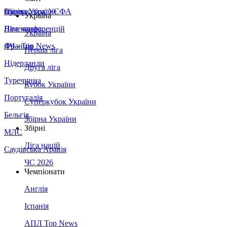
Збірна України
Італія
Суперкубок УЄФА
Україна
Німеччина
Ліга конференцій
Україна
Франція
ЛЧ - Top News
Перша ліга
Нідерланди
Друга ліга
Туреччина
Кубок України
Португалія
Суперкубок України
Бельгія
Збірна України
Збірні
МЛС
Ліга націй
Саудівська Аравія
ЧС 2026
Чемпіонати
Англія
Іспанія
АПЛ Top News