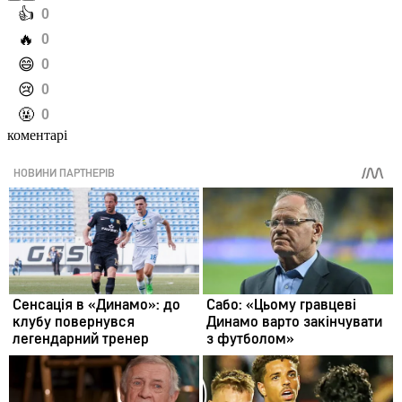
️👍
0
️🔥
0
️😄
0
️😢
0
️🤬
0
коментарі