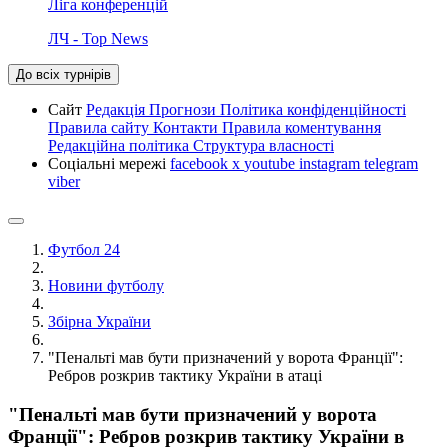
Ліга конференцій
ЛЧ - Top News
До всіх турнірів
Сайт
Редакція
Прогнози
Політика конфіденційності
Правила сайту
Контакти
Правила коментування
Редакційна політика
Структура власності
Соціальні мережі
facebook
x
youtube
instagram
telegram
viber
Футбол 24
Новини футболу
Збірна України
"Пенальті мав бути призначений у ворота Франції":
Ребров розкрив тактику України в атаці
"Пенальті мав бути призначений у ворота
Франції": Ребров розкрив тактику України в