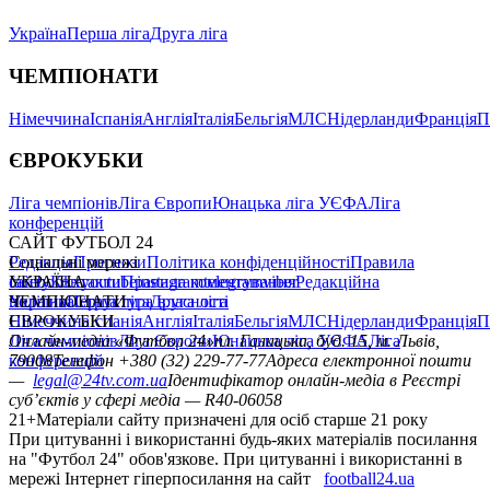
Україна
Перша ліга
Друга ліга
ЧЕМПІОНАТИ
Німеччина
Іспанія
Англія
Італія
Бельгія
МЛС
Нідерланди
Франція
П
ЄВРОКУБКИ
Ліга чемпіонів
Ліга Європи
Юнацька ліга УЄФА
Ліга
конференцій
САЙТ ФУТБОЛ 24
Редакція
Соціальні мережі
Прогнози
Політика конфіденційності
Правила
сайту
facebook
УКРАЇНА
Контакти
x
youtube
Правила коментування
instagram
telegram
viber
Редакційна
політика
Україна
ЧЕМПІОНАТИ
Перша ліга
Структура власності
Друга ліга
Німеччина
ЄВРОКУБКИ
Іспанія
Англія
Італія
Бельгія
МЛС
Нідерланди
Франція
П
Ліга чемпіонів
Онлайн-медіа «Футбол 24»
Ліга Європи
Юнацька ліга УЄФА
пл. Галицька, буд. 15, м. Львів,
Ліга
конференцій
79008
Телефон +380 (32) 229-77-77
Адреса електронної пошти
—
legal@24tv.com.ua
Ідентифікатор онлайн-медіа в Реєстрі
суб’єктів у сфері медіа — R40-06058
21+
Матеріали сайту призначені для осіб старше 21 року
При цитуванні і використанні будь-яких матеріалів посилання
на "Футбол 24" обов'язкове. При цитуванні і використанні в
мережі Інтернет гіперпосилання на сайт
football24.ua