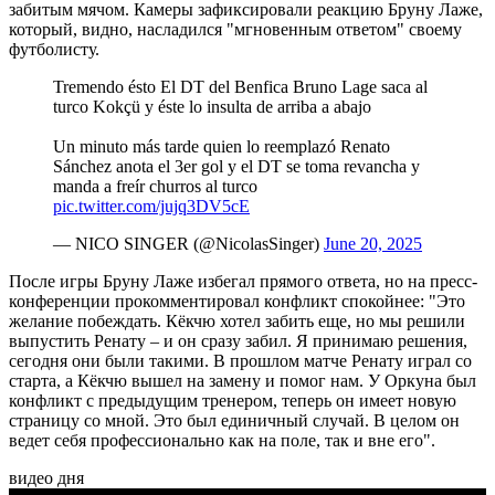
забитым мячом. Камеры зафиксировали реакцию Бруну Лаже,
который, видно, насладился "мгновенным ответом" своему
футболисту.
Tremendo ésto️ El DT del Benfica Bruno Lage saca al
turco Kokçü y éste lo insulta de arriba a abajo
Un minuto más tarde quien lo reemplazó Renato
Sánchez anota el 3er gol y el DT se toma revancha y
manda a freír churros al turco
pic.twitter.com/jujq3DV5cE
— NICO SINGER (@NicolasSinger)
June 20, 2025
После игры Бруну Лаже избегал прямого ответа, но на пресс-
конференции прокомментировал конфликт спокойнее: "Это
желание побеждать. Кёкчю хотел забить еще, но мы решили
выпустить Ренату – и он сразу забил. Я принимаю решения,
сегодня они были такими. В прошлом матче Ренату играл со
старта, а Кёкчю вышел на замену и помог нам. У Оркуна был
конфликт с предыдущим тренером, теперь он имеет новую
страницу со мной. Это был единичный случай. В целом он
ведет себя профессионально как на поле, так и вне его".
видео дня