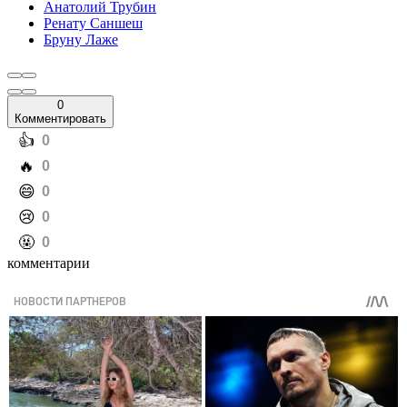
Анатолий Трубин
Ренату Саншеш
Бруну Лаже
0
Комментировать
️👍
0
️🔥
0
️😄
0
️😢
0
️🤬
0
комментарии