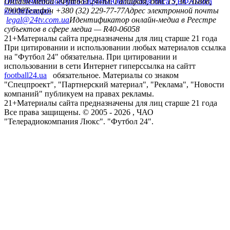
Лига чемпионов
Онлайн-медиа «Футбол 24»
Лига Европы
пл. Галицкая, дом. 15, м. Львов,
Юношеская лига УЕФА
Лига
конференций
79008
Телефон +380 (32) 229-77-77
Адрес электронной почты
legal@24tv.com.ua
Идентификатор онлайн-медиа в Реестре
субъектов в сфере медиа — R40-06058
21+
Материалы сайта предназначены для лиц старше 21 года
При цитировании и использовании любых материалов ссылка
на "Футбол 24" обязательна. При цитировании и
использовании в сети Интернет гиперссылка на сайтт
football24.ua
обязательное. Материалы со знаком
"Спецпроект", "Партнерский материал", "Реклама", "Новости
компаний" публикуем на правах рекламы.
21+
Материалы сайта предназначены для лиц старше 21 года
Все права защищены. © 2005 -
2026
, ЧАО
"Телерадиокомпания Люкс". "Футбол 24".