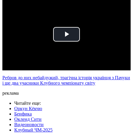
Play
Video
Ребров до них небайдужий, трагічна історія українця з Пачуки
і ще два учасники Клубного чемпіонату світу
реклама
Читайте еще
:
Оркун Кёкчю
Бенфика
Окленд Сити
Видеоновости
Клубный ЧМ-2025