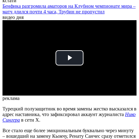
кстати
Бенфика разгромила аматоров на Клубном чемпионате мира –
матч длился почти 4 часа, Трубин не пропустил
видео дня
Play
Video
реклама
Турецкий полузащитник во время замены жестко высказался в
адрес наставника, что зафиксировал аккаунт журналиста
Нико
Сингера
в сети Х.
Все стало еще более эмоциональным буквально через минуту
– вошедший на замену Кьокчу, Ренату Санчес сразу отметился