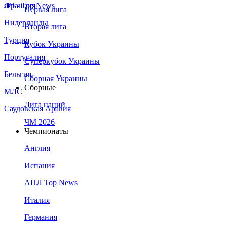
Франция
ЛЧ - Top News
Первая лига
Нидерланды
Вторая лига
Турция
Кубок Украины
Португалия
Суперкубок Украины
Бельгия
Сборная Украины
Сборные
МЛС
Лига наций
Саудовская Аравия
ЧМ 2026
Чемпионаты
Англия
Испания
АПЛ Top News
Италия
Германия