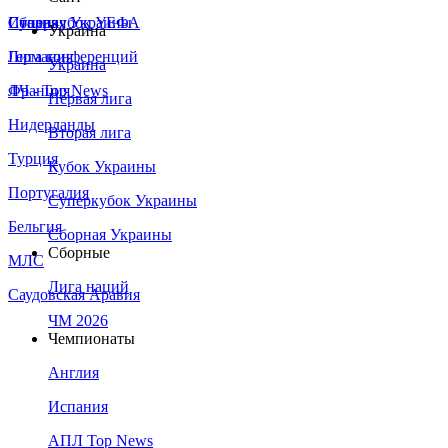
Сборная Украины
Италия
Суперкубок УЕФА
Украина
Германия
Лига конференций
Украина
Франция
ЛЧ - Top News
Первая лига
Нидерланды
Вторая лига
Турция
Кубок Украины
Португалия
Суперкубок Украины
Бельгия
Сборная Украины
Сборные
МЛС
Лига наций
Саудовская Аравия
ЧМ 2026
Чемпионаты
Англия
Испания
АПЛ Top News