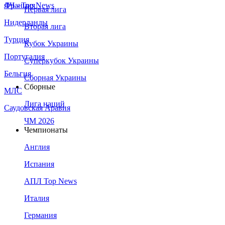
Франция
ЛЧ - Top News
Первая лига
Нидерланды
Вторая лига
Турция
Кубок Украины
Португалия
Суперкубок Украины
Бельгия
Сборная Украины
Сборные
МЛС
Лига наций
Саудовская Аравия
ЧМ 2026
Чемпионаты
Англия
Испания
АПЛ Top News
Италия
Германия