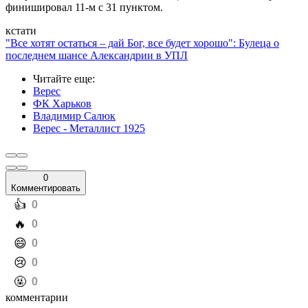
финишировал 11-м с 31 пунктом.
кстати
"Все хотят остаться – дай Бог, все будет хорошо": Булеца о
последнем шансе Александрии в УПЛ
Читайте еще
:
Верес
ФК Харьков
Владимир Салюк
Верес - Металлист 1925
0
Комментировать
️👍
0
️🔥
0
️😄
0
️😢
0
️🤬
0
комментарии