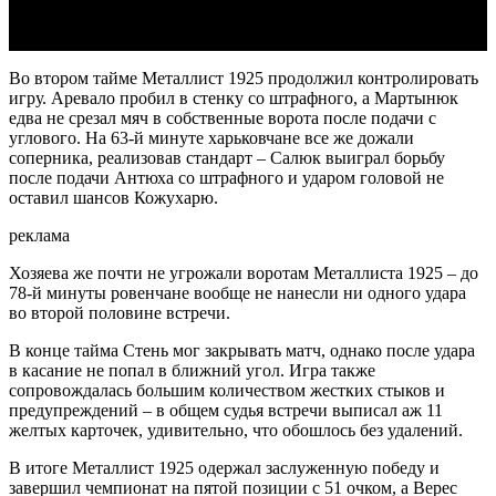
Во втором тайме Металлист 1925 продолжил контролировать
игру. Аревало пробил в стенку со штрафного, а Мартынюк
едва не срезал мяч в собственные ворота после подачи с
углового. На 63-й минуте харьковчане все же дожали
соперника, реализовав стандарт – Салюк выиграл борьбу
после подачи Антюха со штрафного и ударом головой не
оставил шансов Кожухарю.
реклама
Хозяева же почти не угрожали воротам Металлиста 1925 – до
78-й минуты ровенчане вообще не нанесли ни одного удара
во второй половине встречи.
В конце тайма Стень мог закрывать матч, однако после удара
в касание не попал в ближний угол. Игра также
сопровождалась большим количеством жестких стыков и
предупреждений – в общем судья встречи выписал аж 11
желтых карточек, удивительно, что обошлось без удалений.
В итоге Металлист 1925 одержал заслуженную победу и
завершил чемпионат на пятой позиции с 51 очком, а Верес