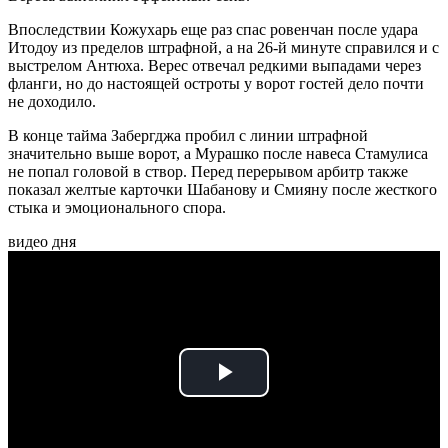
Впоследствии Кожухарь еще раз спас ровенчан после удара
Итодоу из пределов штрафной, а на 26-й минуте справился и с
выстрелом Антюха. Верес отвечал редкими выпадами через
фланги, но до настоящей остроты у ворот гостей дело почти
не доходило.
В конце тайма Забергджа пробил с линии штрафной
значительно выше ворот, а Мурашко после навеса Стамулиса
не попал головой в створ. Перед перерывом арбитр также
показал желтые карточки Шабанову и Смияну после жесткого
стыка и эмоционального спора.
видео дня
Play
Video