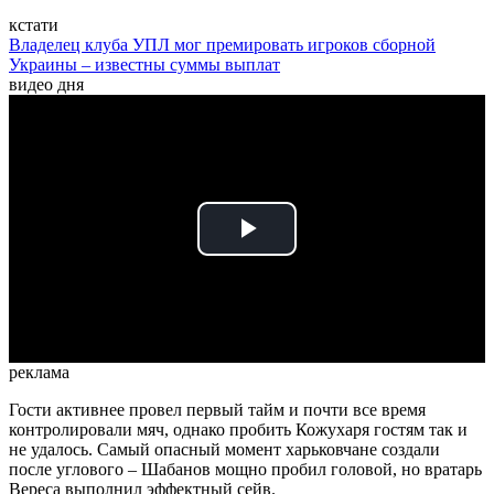
кстати
Владелец клуба УПЛ мог премировать игроков сборной
Украины – известны суммы выплат
видео дня
Play
Video
реклама
Гости активнее провел первый тайм и почти все время
контролировали мяч, однако пробить Кожухаря гостям так и
не удалось. Самый опасный момент харьковчане создали
после углового – Шабанов мощно пробил головой, но вратарь
Вереса выполнил эффектный сейв.