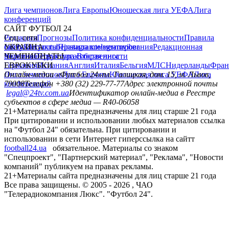
Лига чемпионов
Лига Европы
Юношеская лига УЕФА
Лига
конференций
САЙТ ФУТБОЛ 24
Редакция
Соц. сети
Прогнозы
Политика конфиденциальности
Правила
сайту
facebook
УКРАИНА
Контакты
x
youtube
Правила комментирования
instagram
telegram
viber
Редакционная
политика
Украина
ЧЕМПИОНАТЫ
Первая лига
Структура собственности
Вторая лига
Германия
ЕВРОКУБКИ
Испания
Англия
Италия
Бельгия
МЛС
Нидерланды
Фран
Лига чемпионов
Онлайн-медиа «Футбол 24»
Лига Европы
пл. Галицкая, дом. 15, м. Львов,
Юношеская лига УЕФА
Лига
конференций
79008
Телефон +380 (32) 229-77-77
Адрес электронной почты
legal@24tv.com.ua
Идентификатор онлайн-медиа в Реестре
субъектов в сфере медиа — R40-06058
21+
Материалы сайта предназначены для лиц старше 21 года
При цитировании и использовании любых материалов ссылка
на "Футбол 24" обязательна. При цитировании и
использовании в сети Интернет гиперссылка на сайтт
football24.ua
обязательное. Материалы со знаком
"Спецпроект", "Партнерский материал", "Реклама", "Новости
компаний" публикуем на правах рекламы.
21+
Материалы сайта предназначены для лиц старше 21 года
Все права защищены. © 2005 -
2026
, ЧАО
"Телерадиокомпания Люкс". "Футбол 24".