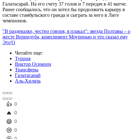
Галатасарай. На его счету 37 голов и 7 передач в 41 матче.
Ранее сообщалось, что он хотел бы продолжить карьеру в
составе стамбульского гранда и сыграть за него в Лиге
чемпионов.
"В раздевалке, честно говоря, я плакал": звезда Полтавы – о
жесте Вернидуба, комплимент Моуринью и что сказал ему
Это'О
Читайте еще
:
Турция
Виктор Осимхен
Трансферы
Галатасарай
Аль-Хиляль
️👍
0
️🔥
0
️😄
0
️😢
0
0