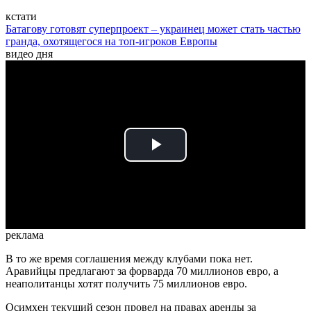
кстати
Батагову готовят суперпроект – украинец может стать частью
гранда, охотящегося на топ-игроков Европы
видео дня
Play
Video
реклама
В то же время соглашения между клубами пока нет.
Аравийцы предлагают за форварда 70 миллионов евро, а
неаполитанцы хотят получить 75 миллионов евро.
Осимхен текущий сезон провел на правах аренды за