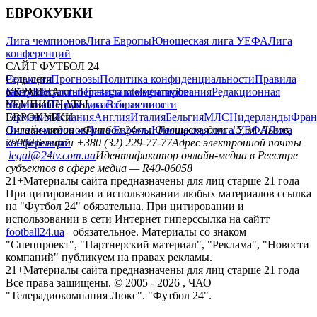
ЕВРОКУБКИ
Лига чемпионов
Лига Европы
Юношеская лига УЕФА
Лига
конференций
САЙТ ФУТБОЛ 24
Редакция
Соц. сети
Прогнозы
Политика конфиденциальности
Правила
сайту
facebook
УКРАИНА
Контакты
x
youtube
Правила комментирования
instagram
telegram
viber
Редакционная
политика
Украина
ЧЕМПИОНАТЫ
Первая лига
Структура собственности
Вторая лига
Германия
ЕВРОКУБКИ
Испания
Англия
Италия
Бельгия
МЛС
Нидерланды
Фран
Лига чемпионов
Онлайн-медиа «Футбол 24»
Лига Европы
пл. Галицкая, дом. 15, м. Львов,
Юношеская лига УЕФА
Лига
конференций
79008
Телефон +380 (32) 229-77-77
Адрес электронной почты
legal@24tv.com.ua
Идентификатор онлайн-медиа в Реестре
субъектов в сфере медиа — R40-06058
21+
Материалы сайта предназначены для лиц старше 21 года
При цитировании и использовании любых материалов ссылка
на "Футбол 24" обязательна. При цитировании и
использовании в сети Интернет гиперссылка на сайтт
football24.ua
обязательное. Материалы со знаком
"Спецпроект", "Партнерский материал", "Реклама", "Новости
компаний" публикуем на правах рекламы.
21+
Материалы сайта предназначены для лиц старше 21 года
Все права защищены. © 2005 -
2026
, ЧАО
"Телерадиокомпания Люкс". "Футбол 24".