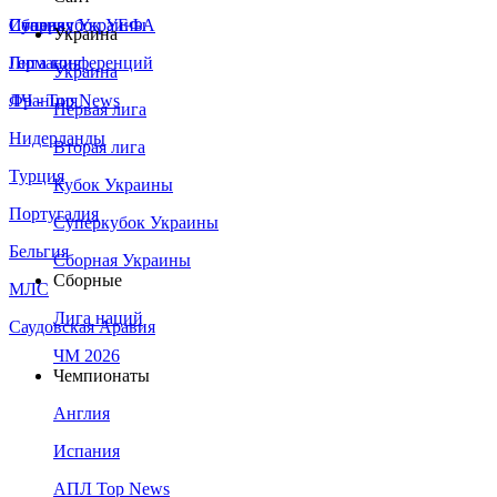
Сборная Украины
Италия
Суперкубок УЕФА
Украина
Германия
Лига конференций
Украина
Франция
ЛЧ - Top News
Первая лига
Нидерланды
Вторая лига
Турция
Кубок Украины
Португалия
Суперкубок Украины
Бельгия
Сборная Украины
Сборные
МЛС
Лига наций
Саудовская Аравия
ЧМ 2026
Чемпионаты
Англия
Испания
АПЛ Top News