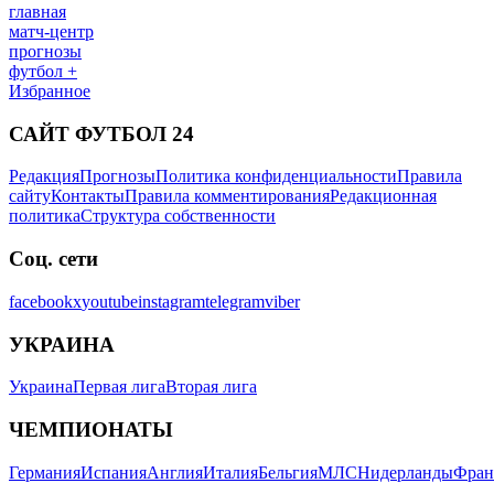
главная
матч-центр
прогнозы
футбол +
Избранное
САЙТ ФУТБОЛ 24
Редакция
Прогнозы
Политика конфиденциальности
Правила
сайту
Контакты
Правила комментирования
Редакционная
политика
Структура собственности
Соц. сети
facebook
x
youtube
instagram
telegram
viber
УКРАИНА
Украина
Первая лига
Вторая лига
ЧЕМПИОНАТЫ
Германия
Испания
Англия
Италия
Бельгия
МЛС
Нидерланды
Фран