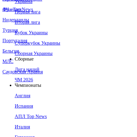
Украина
Франция
ЛЧ - Top News
Первая лига
Нидерланды
Вторая лига
Турция
Кубок Украины
Португалия
Суперкубок Украины
Бельгия
Сборная Украины
Сборные
МЛС
Лига наций
Саудовская Аравия
ЧМ 2026
Чемпионаты
Англия
Испания
АПЛ Top News
Италия