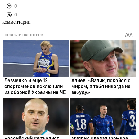
️😢
0
️🤬
0
комментарии