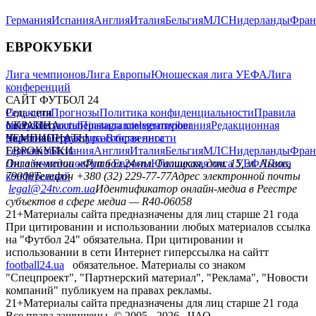
Германия
Испания
Англия
Италия
Бельгия
МЛС
Нидерланды
Фран
ЕВРОКУБКИ
Лига чемпионов
Лига Европы
Юношеская лига УЕФА
Лига
конференций
САЙТ ФУТБОЛ 24
Редакция
Соц. сети
Прогнозы
Политика конфиденциальности
Правила
сайту
facebook
УКРАИНА
Контакты
x
youtube
Правила комментирования
instagram
telegram
viber
Редакционная
политика
Украина
ЧЕМПИОНАТЫ
Первая лига
Структура собственности
Вторая лига
Германия
ЕВРОКУБКИ
Испания
Англия
Италия
Бельгия
МЛС
Нидерланды
Фран
Лига чемпионов
Онлайн-медиа «Футбол 24»
Лига Европы
пл. Галицкая, дом. 15, м. Львов,
Юношеская лига УЕФА
Лига
конференций
79008
Телефон +380 (32) 229-77-77
Адрес электронной почты
legal@24tv.com.ua
Идентификатор онлайн-медиа в Реестре
субъектов в сфере медиа — R40-06058
21+
Материалы сайта предназначены для лиц старше 21 года
При цитировании и использовании любых материалов ссылка
на "Футбол 24" обязательна. При цитировании и
использовании в сети Интернет гиперссылка на сайтт
football24.ua
обязательное. Материалы со знаком
"Спецпроект", "Партнерский материал", "Реклама", "Новости
компаний" публикуем на правах рекламы.
21+
Материалы сайта предназначены для лиц старше 21 года
Все права защищены. © 2005 -
2026
, ЧАО