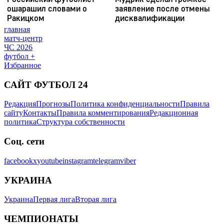
главная
матч-центр
ЧС 2026
футбол +
Избранное
САЙТ ФУТБОЛ 24
Редакция
Прогнозы
Политика конфиденциальности
Правила
сайту
Контакты
Правила комментирования
Редакционная
политика
Структура собственности
Соц. сети
facebook
x
youtube
instagram
telegram
viber
УКРАИНА
Украина
Первая лига
Вторая лига
ЧЕМПИОНАТЫ