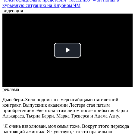
курьезную ситуацию на Клубном ЧМ
видео дня
Play
Video
реклама
Дьюсбери-Холл подписал с мерсисайдцами пятилетний
контракт. Выпускник академии Лестера стал пятым
приобретением Эвертона этим летом после прибытия Чарли
Алькараса, Тьерна Барри, Марка Треверса и Адама Азну.
"Я очень взволнован, моя семья тоже. Вокруг этого перехода
настоящий ажиотаж. Я чувствую, что это правильное