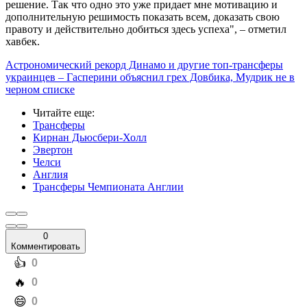
решение. Так что одно это уже придает мне мотивацию и
дополнительную решимость показать всем, доказать свою
правоту и действительно добиться здесь успеха", – отметил
хавбек.
Астрономический рекорд Динамо и другие топ-трансферы
украинцев – Гасперини объяснил грех Довбика, Мудрик не в
черном списке
Читайте еще
:
Трансферы
Кирнан Дьюсбери-Холл
Эвертон
Челси
Англия
Трансферы Чемпионата Англии
0
Комментировать
️👍
0
️🔥
0
️😄
0