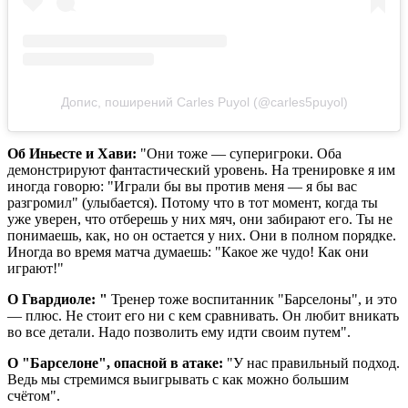
Допис, поширений Carles Puyol (@carles5puyol)
Об Иньесте и Хави:
"Они тоже — суперигроки. Оба
демонстрируют фантастический уровень. На тренировке я им
иногда говорю: "Играли бы вы против меня — я бы вас
разгромил" (улыбается). Потому что в тот момент, когда ты
уже уверен, что отберешь у них мяч, они забирают его. Ты не
понимаешь, как, но он остается у них. Они в полном порядке.
Иногда во время матча думаешь: "Какое же чудо! Как они
играют!"
О Гвардиоле: "
Тренер тоже воспитанник "Барселоны", и это
— плюс. Не стоит его ни с кем сравнивать. Он любит вникать
во все детали. Надо позволить ему идти своим путем".
О "Барселоне", опасной в атаке:
"У нас правильный подход.
Ведь мы стремимся выигрывать с как можно большим
счётом".