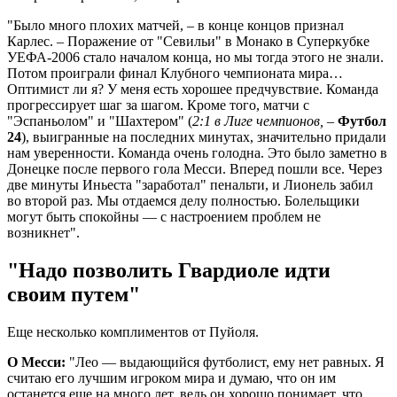
"Было много плохих матчей, – в конце концов признал
Карлес. – Поражение от "Севильи" в Монако в Суперкубке
УЕФА-2006 стало началом конца, но мы тогда этого не знали.
Потом проиграли финал Клубного чемпионата мира…
Оптимист ли я? У меня есть хорошее предчувствие. Команда
прогрессирует шаг за шагом. Кроме того, матчи с
"Эспаньолом" и "Шахтером" (
2:1 в Лиге чемпионов,
–
Футбол
24
), выигранные на последних минутах, значительно придали
нам уверенности. Команда очень голодна. Это было заметно в
Донецке после первого гола Месси. Вперед пошли все. Через
две минуты Иньеста "заработал" пенальти, и Лионель забил
во второй раз. Мы отдаемся делу полностью. Болельщики
могут быть спокойны — с настроением проблем не
возникнет".
"Надо позволить Гвардиоле идти
своим путем"
Еще несколько комплиментов от Пуйоля.
О Месси:
"Лео — выдающийся футболист, ему нет равных. Я
считаю его лучшим игроком мира и думаю, что он им
останется еще на много лет, ведь он хорошо понимает, что