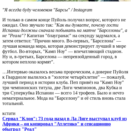
"Я всегда буду человеком "Барсы" / Instagram
И только в самом конце Пуйоль получил вопрос, которого не
ожидал. Оно звучало так:
"Как вы думаете, почему гости
Испании должны сначала побывать на матче "Барселоны", а
не "Реала"?
Капитан "блаугранас" на секунду задумался, а
затем ответил: "Причин много. Во-первых, "Барселона" —
лучшая команда мира, которая демонстрирует лучший в мире
футбол. Во-вторых, "Камп Ноу" — впечатляющий стадион.
Ну и, в-третьих, Барселона — непревзойденный город, в
котором неплохо кормят".
…Интервью оказалось весьма пророческим, а доверие Пуйоля
к Гвардиоле вылилось в "золотое четырёхлетие" — пожалуй,
лучший период в истории клуба. Пеп привёз на "Камп Ноу"
три чемпионских титула, две Лиги чемпионов, два Кубка и
три Суперкубка Испании — всего 14 трофеев. Было и нечто
нематериальное. Мода на "Барселону" и её стиль вновь стала
тотальной.
кстати
Сериал "Клон": 73 года назад в Ла Лиге выступал клуб из
Африки – он копировал "Атлетико" и сенсационно
обыграл "Реал"