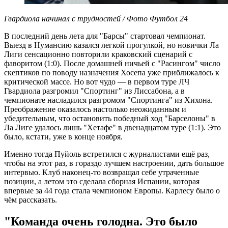
Гвардиола начинал с трудностей / Фото Футбол 24
В последний день лета для "Барсы" стартовал чемпионат.
Выезд в Нумансию казался легкой прогулкой, но новички Ла
Лиги сенсационно повторили краковский сценарий с
фаворитом (1:0). После домашней ничьей с "Расингом" число
скептиков по поводу назначения Хосепа уже приближалось к
критической массе. Но вот чудо — в первом туре ЛЧ
Гвардиола разгромил "Спортинг" из Лиссабона, а в
чемпионате насладился разгромом "Спортинга" из Хихона.
Преображение оказалось настолько неожиданным и
убедительным, что остановить победный ход "Барселоны" в
Ла Лиге удалось лишь "Хетафе" в двенадцатом туре (1:1). Это
было, кстати, уже в конце ноября.
Именно тогда Пуйоль встретился с журналистами ещё раз,
чтобы на этот раз, в гораздо лучшем настроении, дать большое
интервью. Клуб наконец-то возвращал себе утраченные
позиции, а летом это сделала сборная Испании, которая
впервые за 44 года стала чемпионом Европы. Карлесу было о
чём рассказать.
"Команда очень голодна. Это было