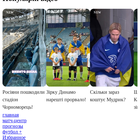
главная
матч-центр
прогнозы
футбол +
Избранное