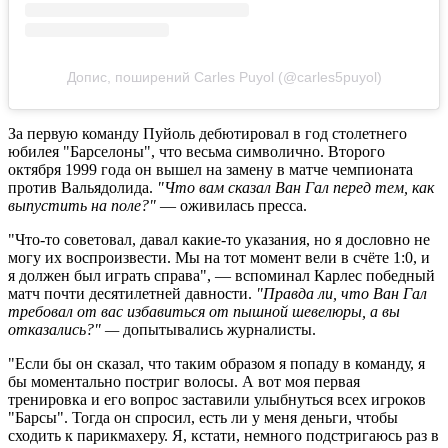
Допис, поширений Carles Puyol (@carles5puyol)
За первую команду Пуйоль дебютировал в год столетнего
юбилея "Барселоны", что весьма символично. Второго
октября 1999 года он вышел на замену в матче чемпионата
против Вальядолида.
"Что вам сказал Ван Гал перед тем, как
выпустить на поле?"
— оживилась пресса.
"Что-то советовал, давал какие-то указания, но я дословно не
могу их воспроизвести. Мы на тот момент вели в счёте 1:0, и
я должен был играть справа", — вспоминал Карлес победный
матч почти десятилетней давности.
"Правда ли, что Ван Гал
требовал от вас избавиться от пышной шевелюры, а вы
отказались?" —
допытывались журналисты.
"Если бы он сказал, что таким образом я попаду в команду, я
бы моментально постриг волосы. А вот моя первая
тренировка и его вопрос заставили улыбнуться всех игроков
"Барсы". Тогда он спросил, есть ли у меня деньги, чтобы
сходить к парикмахеру. Я, кстати, немного подстригаюсь раз в