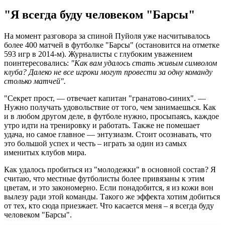
"Я всегда буду человеком "Барсы"
На момент разговора за спиной Пуйоля уже насчитывалось
более 400 матчей в футболке "Барсы" (остановится на отметке
593 игр в 2014-м). Журналисты с глубоким уважением
поинтересовались:
"Как вам удалось стать живым символом
клуба? Далеко не все игроки могут провести за одну команду
столько матчей".
"Секрет прост, — отвечает капитан "гранатово-синих". —
Нужно получать удовольствие от того, чем занимаешься. Как
и в любом другом деле, в футболе нужно, просыпаясь, каждое
утро идти на тренировку и работать. Также не помешает
удача, но самое главное — энтузиазм. Стоит осознавать, что
это большой успех и честь – играть за один из самых
именитых клубов мира.
Как удалось пробиться из "молодежки" в основной состав? Я
считаю, что местные футболисты более привязаны к этим
цветам, и это закономерно. Если понадобится, я из кожи вон
вылезу ради этой команды. Такого же эффекта хотим добиться
от тех, кто сюда приезжает. Что касается меня – я всегда буду
человеком "Барсы".