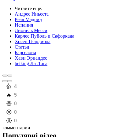
Читайте еще
:
Андрес Иньеста
Реал Мадрид
Испания
Лионель Месси
Карлес Пуйоль и Сафоркада
Хосеп Гвардиола
Статьи
Барселона
Хави Эрнандес
betking Ла Лига
️👍
4
️🔥
5
️😄
0
️😢
0
️🤬
0
комментарии