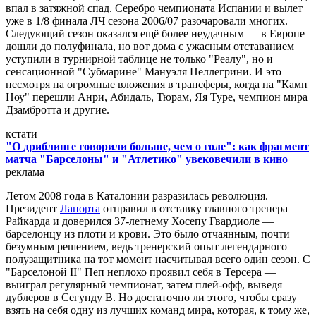
впал в затяжной спад. Серебро чемпионата Испании и вылет
уже в 1/8 финала ЛЧ сезона 2006/07 разочаровали многих.
Следующий сезон оказался ещё более неудачным — в Европе
дошли до полуфинала, но вот дома с ужасным отставанием
уступили в турнирной таблице не только "Реалу", но и
сенсационной "Субмарине" Мануэля Пеллегрини. И это
несмотря на огромные вложения в трансферы, когда на "Камп
Ноу" перешли Анри, Абидаль, Тюрам, Яя Туре, чемпион мира
Дзамбротта и другие.
кстати
"О дриблинге говорили больше, чем о голе": как фрагмент
матча "Барселоны" и "Атлетико" увековечили в кино
реклама
Летом 2008 года в Каталонии разразилась революция.
Президент
Лапорта
отправил в отставку главного тренера
Райкарда и доверился 37-летнему Хосепу Гвардиоле —
барселонцу из плоти и крови. Это было отчаянным, почти
безумным решением, ведь тренерский опыт легендарного
полузащитника на тот момент насчитывал всего один сезон. С
"Барселоной II" Пеп неплохо проявил себя в Терсера —
выиграл регулярный чемпионат, затем плей-офф, выведя
дублеров в Сегунду В. Но достаточно ли этого, чтобы сразу
взять на себя одну из лучших команд мира, которая, к тому же,