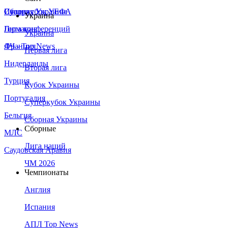
Сборная Украины
Италия
Суперкубок УЕФА
Украина
Германия
Лига конференций
Украина
Франция
ЛЧ - Top News
Первая лига
Нидерланды
Вторая лига
Турция
Кубок Украины
Португалия
Суперкубок Украины
Бельгия
Сборная Украины
Сборные
МЛС
Лига наций
Саудовская Аравия
ЧМ 2026
Чемпионаты
Англия
Испания
АПЛ Top News