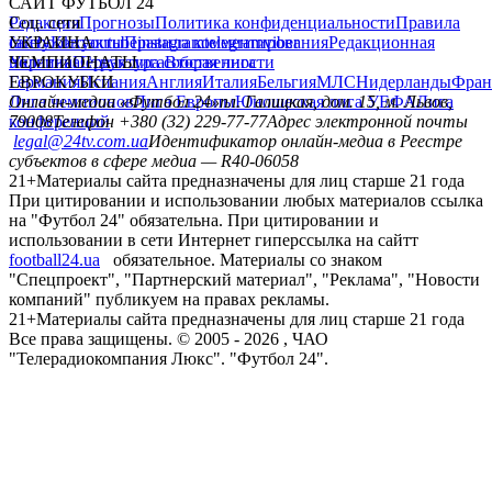
САЙТ ФУТБОЛ 24
Редакция
Соц. сети
Прогнозы
Политика конфиденциальности
Правила
сайту
facebook
УКРАИНА
Контакты
x
youtube
Правила комментирования
instagram
telegram
viber
Редакционная
политика
Украина
ЧЕМПИОНАТЫ
Первая лига
Структура собственности
Вторая лига
Германия
ЕВРОКУБКИ
Испания
Англия
Италия
Бельгия
МЛС
Нидерланды
Фран
Лига чемпионов
Онлайн-медиа «Футбол 24»
Лига Европы
пл. Галицкая, дом. 15, м. Львов,
Юношеская лига УЕФА
Лига
конференций
79008
Телефон +380 (32) 229-77-77
Адрес электронной почты
legal@24tv.com.ua
Идентификатор онлайн-медиа в Реестре
субъектов в сфере медиа — R40-06058
21+
Материалы сайта предназначены для лиц старше 21 года
При цитировании и использовании любых материалов ссылка
на "Футбол 24" обязательна. При цитировании и
использовании в сети Интернет гиперссылка на сайтт
football24.ua
обязательное. Материалы со знаком
"Спецпроект", "Партнерский материал", "Реклама", "Новости
компаний" публикуем на правах рекламы.
21+
Материалы сайта предназначены для лиц старше 21 года
Все права защищены. © 2005 -
2026
, ЧАО
"Телерадиокомпания Люкс". "Футбол 24".