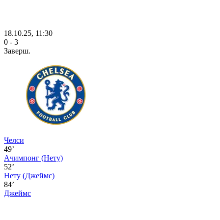
18.10.25, 11:30
0 - 3
Заверш.
Челси
49’
Ачимпонг
(Нету)
52’
Нету
(Джеймс)
84’
Джеймс