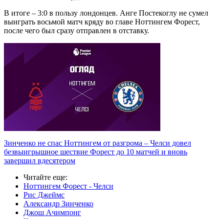
В итоге – 3:0 в пользу лондонцев. Анге Постекоглу не сумел
выиграть восьмой матч кряду во главе Ноттингем Форест,
после чего был сразу отправлен в отставку.
Зинченко не спас Ноттингем от разгрома – Челси довел
безвыигрышное шествие Форест до 10 матчей и вновь
завершил вдесятером
Читайте еще
:
Ноттингем Форест - Челси
Рис Джеймс
Александр Зинченко
Джош Ачимпонг