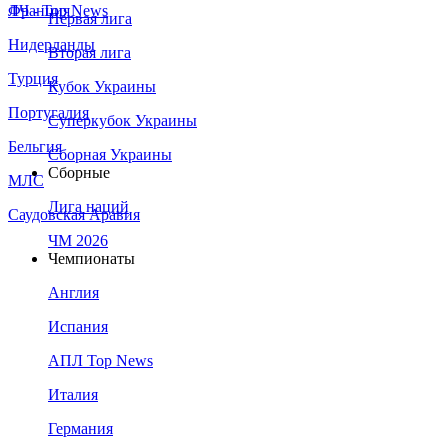
Франция
ЛЧ - Top News
Первая лига
Нидерланды
Вторая лига
Турция
Кубок Украины
Португалия
Суперкубок Украины
Бельгия
Сборная Украины
Сборные
МЛС
Лига наций
Саудовская Аравия
ЧМ 2026
Чемпионаты
Англия
Испания
АПЛ Top News
Италия
Германия