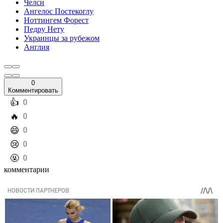
Челси
Ангелос Постекоглу
Ноттингем Форест
Педру Нету
Украинцы за рубежом
Англия
0
Комментировать
️👍
0
️🔥
0
️😄
0
️😢
0
️🤬
0
комментарии