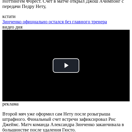
Ноттингем Форест. Счет в матче открыл Джош Ачимпонг с
передачи Педру Нету,
кстати
Зинченко официально остался без главного тренера
видео дня
Play
Video
реклама
Второй мяч уже оформил сам Нету после розыгрыша
штрафного. Финальный счет встречи зафиксировал Рис
Джеймс. Матч команда Александра Зинченко заканчивала в
большинстве после удаления Гюсто.