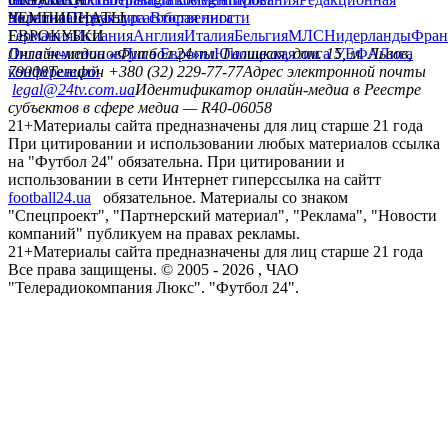
политика
Украина
ЧЕМПИОНАТЫ
Первая лига
Структура собственности
Вторая лига
Германия
ЕВРОКУБКИ
Испания
Англия
Италия
Бельгия
МЛС
Нидерланды
Фран
Лига чемпионов
Онлайн-медиа «Футбол 24»
Лига Европы
пл. Галицкая, дом. 15, м. Львов,
Юношеская лига УЕФА
Лига
конференций
79008
Телефон +380 (32) 229-77-77
Адрес электронной почты
legal@24tv.com.ua
Идентификатор онлайн-медиа в Реестре
субъектов в сфере медиа — R40-06058
21+
Материалы сайта предназначены для лиц старше 21 года
При цитировании и использовании любых материалов ссылка
на "Футбол 24" обязательна. При цитировании и
использовании в сети Интернет гиперссылка на сайтт
football24.ua
обязательное. Материалы со знаком
"Спецпроект", "Партнерский материал", "Реклама", "Новости
компаний" публикуем на правах рекламы.
21+
Материалы сайта предназначены для лиц старше 21 года
Все права защищены. © 2005 -
2026
, ЧАО
"Телерадиокомпания Люкс". "Футбол 24".