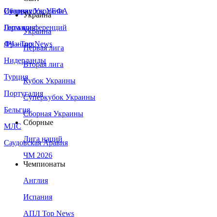
Сборная Украины
Италия
Суперкубок УЕФА
Украина
Германия
Лига конференций
Украина
Франция
ЛЧ - Top News
Первая лига
Нидерланды
Вторая лига
Турция
Кубок Украины
Португалия
Суперкубок Украины
Бельгия
Сборная Украины
Сборные
МЛС
Лига наций
Саудовская Аравия
ЧМ 2026
Чемпионаты
Англия
Испания
АПЛ Top News