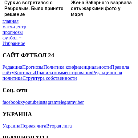
главная
матч-центр
прогнозы
футбол +
Избранное
САЙТ ФУТБОЛ 24
Редакция
Прогнозы
Политика конфиденциальности
Правила
сайту
Контакты
Правила комментирования
Редакционная
политика
Структура собственности
Соц. сети
facebook
x
youtube
instagram
telegram
viber
УКРАИНА
Украина
Первая лига
Вторая лига
ЧЕМПИОНАТЫ