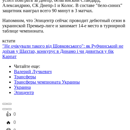
успел поиграть за Днепр, бельгийский Стандард,
Александрию, СК Днепр-1 и Колос. В составе "бело-синих"
защитник наиграл всего 90 минут в 3 матчах.
Напомним, что Эпицентр сейчас проводит дебютный сезон в
украинской Премьер-лиге и занимает 14-е место в турнирной
таблице чемпионата.
кстати
"Не очікували такого від Шовковського": як Рубчинський не
доїхав у Шахтар, конкурує в Динамо і чи дивиться у бік
Карпат
Читайте еще
:
Валерий Лучкевич
Трансферы
Трансферы чемпионата Украины
Украина
Эпицентр
️👍
0
️🔥
0