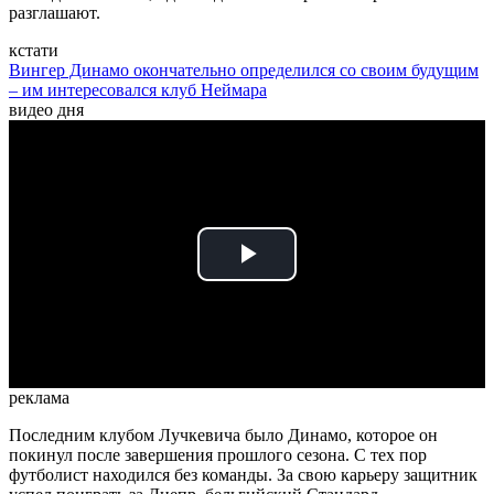
разглашают.
кстати
Вингер Динамо окончательно определился со своим будущим
– им интересовался клуб Неймара
видео дня
Play
Video
реклама
Последним клубом Лучкевича было Динамо, которое он
покинул после завершения прошлого сезона. С тех пор
футболист находился без команды. За свою карьеру защитник