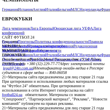
Германия
Испания
Англия
Италия
Бельгия
МЛС
Нидерланды
Фран
ЕВРОКУБКИ
Лига чемпионов
Лига Европы
Юношеская лига УЕФА
Лига
конференций
САЙТ ФУТБОЛ 24
Редакция
Соц. сети
Прогнозы
Политика конфиденциальности
Правила
сайту
facebook
УКРАИНА
Контакты
x
youtube
Правила комментирования
instagram
telegram
viber
Редакционная
политика
Украина
ЧЕМПИОНАТЫ
Первая лига
Структура собственности
Вторая лига
Германия
ЕВРОКУБКИ
Испания
Англия
Италия
Бельгия
МЛС
Нидерланды
Фран
Лига чемпионов
Онлайн-медиа «Футбол 24»
Лига Европы
пл. Галицкая, дом. 15, м. Львов,
Юношеская лига УЕФА
Лига
конференций
79008
Телефон +380 (32) 229-77-77
Адрес электронной почты
legal@24tv.com.ua
Идентификатор онлайн-медиа в Реестре
субъектов в сфере медиа — R40-06058
21+
Материалы сайта предназначены для лиц старше 21 года
При цитировании и использовании любых материалов ссылка
на "Футбол 24" обязательна. При цитировании и
использовании в сети Интернет гиперссылка на сайтт
football24.ua
обязательное. Материалы со знаком
"Спецпроект", "Партнерский материал", "Реклама", "Новости
компаний" публикуем на правах рекламы.
21+
Материалы сайта предназначены для лиц старше 21 года