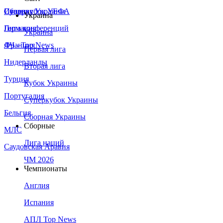
Сборная Украины
Италия
Суперкубок УЕФА
Украина
Германия
Лига конференций
Украина
Франция
ЛЧ - Top News
Первая лига
Нидерланды
Вторая лига
Турция
Кубок Украины
Португалия
Суперкубок Украины
Бельгия
Сборная Украины
Сборные
МЛС
Лига наций
Саудовская Аравия
ЧМ 2026
Чемпионаты
Англия
Испания
АПЛ Top News