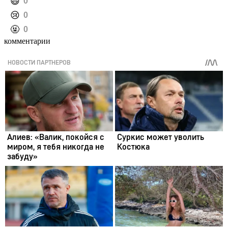
️😄
0
️😢
0
️🤬
0
комментарии