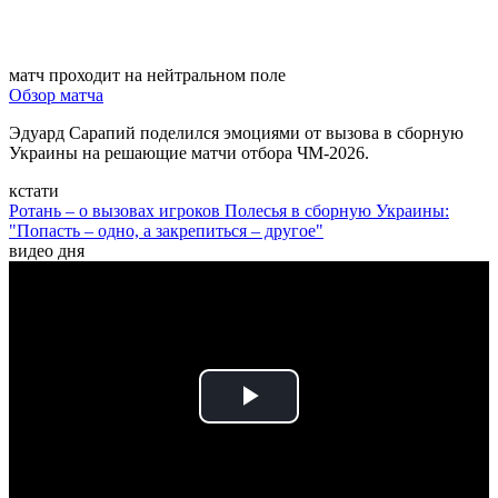
матч проходит на нейтральном поле
Обзор матча
Эдуард Сарапий поделился эмоциями от вызова в сборную
Украины на решающие матчи отбора ЧМ-2026.
кстати
Ротань – о вызовах игроков Полесья в сборную Украины:
"Попасть – одно, а закрепиться – другое"
видео дня
Play
Video