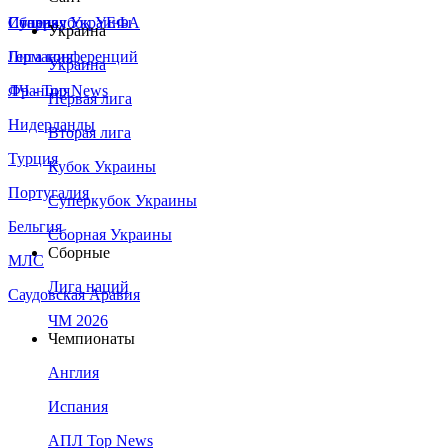
Сборная Украины
Италия
Суперкубок УЕФА
Украина
Германия
Лига конференций
Украина
Франция
ЛЧ - Top News
Первая лига
Нидерланды
Вторая лига
Турция
Кубок Украины
Португалия
Суперкубок Украины
Бельгия
Сборная Украины
Сборные
МЛС
Лига наций
Саудовская Аравия
ЧМ 2026
Чемпионаты
Англия
Испания
АПЛ Top News