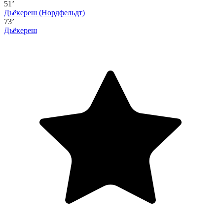
51’
Дьёкереш
(Нордфельдт)
73’
Дьёкереш