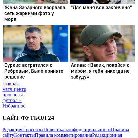
главная
матч-центр
прогнозы
футбол +
Избранное
САЙТ ФУТБОЛ 24
Редакция
Прогнозы
Политика конфиденциальности
Правила
сайту
Контакты
Правила комментирования
Редакционная