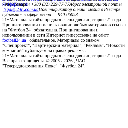
конференций
79008
Телефон +380 (32) 229-77-77
Адрес электронной почты
legal@24tv.com.ua
Идентификатор онлайн-медиа в Реестре
субъектов в сфере медиа — R40-06058
21+
Материалы сайта предназначены для лиц старше 21 года
При цитировании и использовании любых материалов ссылка
на "Футбол 24" обязательна. При цитировании и
использовании в сети Интернет гиперссылка на сайтт
football24.ua
обязательное. Материалы со знаком
"Спецпроект", "Партнерский материал", "Реклама", "Новости
компаний" публикуем на правах рекламы.
21+
Материалы сайта предназначены для лиц старше 21 года
Все права защищены. © 2005 -
2026
, ЧАО
"Телерадиокомпания Люкс". "Футбол 24".