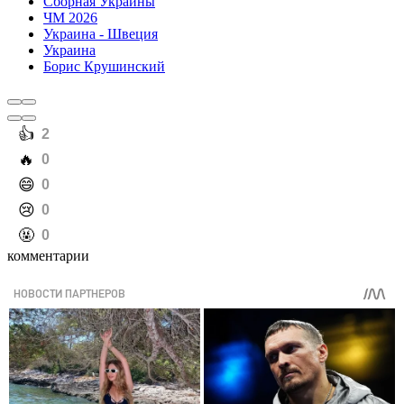
Сборная Украины
ЧМ 2026
Украина - Швеция
Украина
Борис Крушинский
️👍
2
️🔥
0
️😄
0
️😢
0
️🤬
0
комментарии