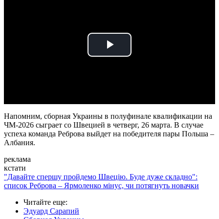
Play
Video
Напомним, сборная Украины в полуфинале квалификации на
ЧМ-2026 сыграет со Швецией в четверг, 26 марта. В случае
успеха команда Реброва выйдет на победителя пары Польша –
Албания.
реклама
кстати
"Давайте спершу пройдемо Швецію. Буде дуже складно":
список Реброва – Ярмоленко мінус, чи потягнуть новачки
Читайте еще
:
Эдуард Сарапий