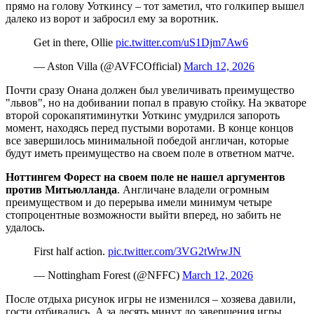
прямо на голову Уоткинсу – тот заметил, что голкипер вышел
далеко из ворот и забросил ему за воротник.
Get in there, Ollie
pic.twitter.com/uS1Djm7Aw6
— Aston Villa (@AVFCOfficial)
March 12, 2026
Почти сразу Онана должен был увеличивать преимущество
"львов", но на добивании попал в правую стойку. На экваторе
второй сорокапятиминутки Уоткинс умудрился запороть
момент, находясь перед пустыми воротами. В конце концов
все завершилось минимальной победой англичан, которые
будут иметь преимущество на своем поле в ответном матче.
Ноттингем Форест на своем поле не нашел аргументов
против Митьюлланда
. Англичане владели огромным
преимуществом и до перерыва имели минимум четыре
стопроцентные возможности выйти вперед, но забить не
удалось.
First half action.
pic.twitter.com/3VG2tWrwJN
— Nottingham Forest (@NFFC)
March 12, 2026
После отдыха рисунок игры не изменился – хозяева давили,
гости отбивались. А за десять минут до завершения игры