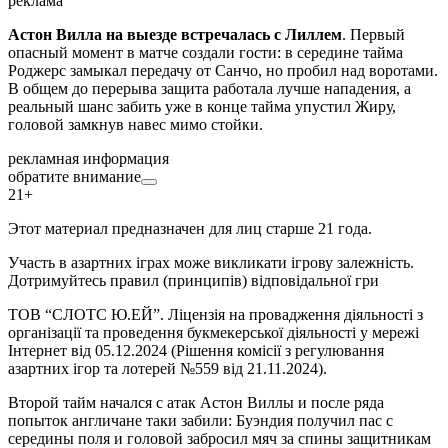
реклама
Астон Вилла на выезде встречалась с Лиллем
. Первый
опасный момент в матче создали гости: в середине тайма
Роджерс замыкал передачу от Санчо, но пробил над воротами.
В общем до перерыва защита работала лучше нападения, а
реальный шанс забить уже в конце тайма упустил Жиру,
головой замкнув навес мимо стойки.
рекламная информация
обратите внимание
21+
Этот материал предназначен для лиц старше 21 года.
Участь в азартних іграх може викликати ігрову залежність.
Дотримуйтесь правил (принципів) відповідальної гри
ТОВ “СЛОТС Ю.ЕЙ”. Ліцензія на провадження діяльності з
організації та проведення букмекерської діяльності у мережі
Інтернет від 05.12.2024 (Рішення комісії з регулювання
азартних ігор та лотерей №559 від 21.11.2024).
Второй тайм начался с атак Астон Виллы и после ряда
попыток англичане таки забили: Буэндия получил пас с
середины поля и головой забросил мяч за спины защитникам