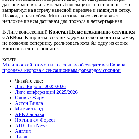
датчане заставили замолчать болельщиков на стадионе – Чо
выпрыгнул на встречу навесной передаче и замкнул в сетку.
Неожиданная победа Митьюлланда, которая оставляет
неплохие шансы датчанам для прохода в четвертьфинал.
В Лиге конференций
Кристал Пэлас неожиданно оступился
с АЕКом
. Киприоты в гостях удержали свои ворота на замке,
не позволив сопернику реализовать хотя бы одну из своих
многочисленных попыток.
кстати
Малиновский отомстил, а его игру обсуждает вся Европа –
проблема Реброва с сенсационным форвардом сборной
Читайте еще
:
Лига Европы 2025/2026
Лига конференций 2025/2026
Оливье Жиру
Астон Вилла
Митъюлланд
АЕК Ларнака
Ноттингем Форест
АПЛ Top News
Англия
Лилль