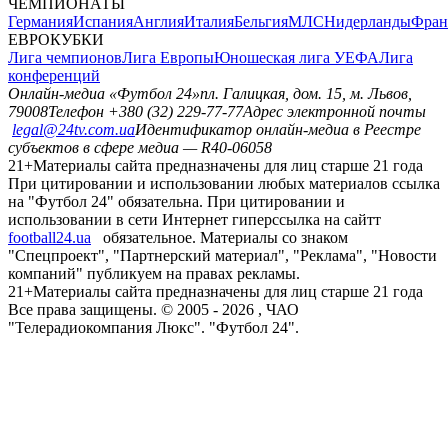
ЧЕМПИОНАТЫ
Германия
Испания
Англия
Италия
Бельгия
МЛС
Нидерланды
Фран
ЕВРОКУБКИ
Лига чемпионов
Лига Европы
Юношеская лига УЕФА
Лига
конференций
Онлайн-медиа «Футбол 24»
пл. Галицкая, дом. 15, м. Львов,
79008
Телефон +380 (32) 229-77-77
Адрес электронной почты
legal@24tv.com.ua
Идентификатор онлайн-медиа в Реестре
субъектов в сфере медиа — R40-06058
21+
Материалы сайта предназначены для лиц старше 21 года
При цитировании и использовании любых материалов ссылка
на "Футбол 24" обязательна. При цитировании и
использовании в сети Интернет гиперссылка на сайтт
football24.ua
обязательное. Материалы со знаком
"Спецпроект", "Партнерский материал", "Реклама", "Новости
компаний" публикуем на правах рекламы.
21+
Материалы сайта предназначены для лиц старше 21 года
Все права защищены. © 2005 -
2026
, ЧАО
"Телерадиокомпания Люкс". "Футбол 24".