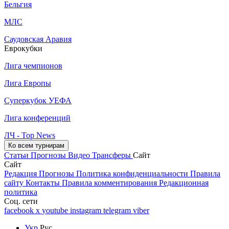
Бельгия
МЛС
Саудовская Аравия
Еврокубки
Лига чемпионов
Лига Европы
Суперкубок УЕФА
Лига конференций
ЛЧ - Top News
Ко всем турнирам
Статьи
Прогнозы
Видео
Трансферы
Сайт
Сайт
Редакция
Прогнозы
Политика конфиденциальности
Правила
сайту
Контакты
Правила комментирования
Редакционная
политика
Соц. сети
facebook
x
youtube
instagram
telegram
viber
Укр
Рус