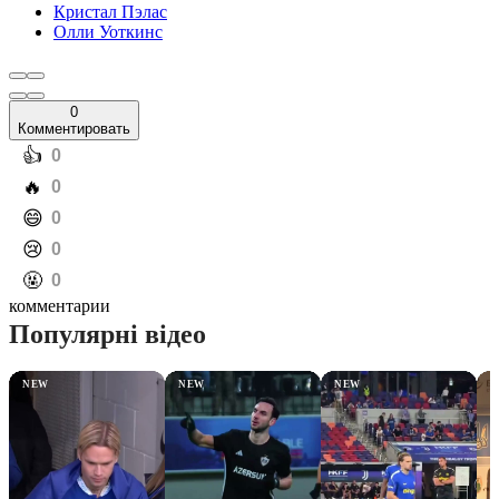
Кристал Пэлас
Олли Уоткинс
0
Комментировать
️👍
0
️🔥
0
️😄
0
️😢
0
️🤬
0
комментарии