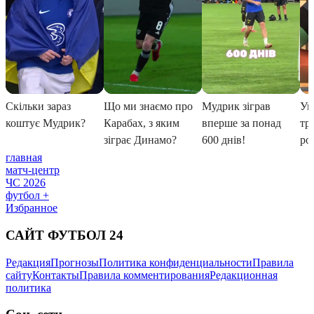
главная
матч-центр
ЧС 2026
футбол +
Избранное
САЙТ ФУТБОЛ 24
Редакция
Прогнозы
Политика конфиденциальности
Правила
сайту
Контакты
Правила комментирования
Редакционная
политика