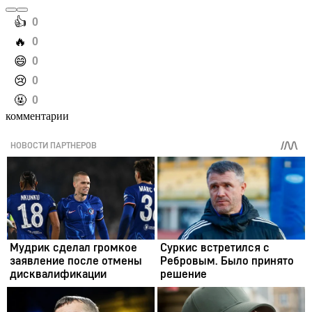
️👍
0
️🔥
0
️😄
0
️😢
0
️🤬
0
комментарии