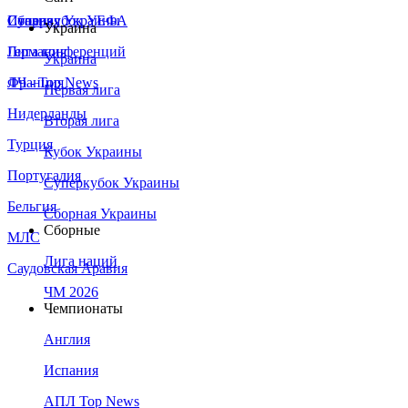
Сборная Украины
Италия
Суперкубок УЕФА
Украина
Германия
Лига конференций
Украина
Франция
ЛЧ - Top News
Первая лига
Нидерланды
Вторая лига
Турция
Кубок Украины
Португалия
Суперкубок Украины
Бельгия
Сборная Украины
Сборные
МЛС
Лига наций
Саудовская Аравия
ЧМ 2026
Чемпионаты
Англия
Испания
АПЛ Top News