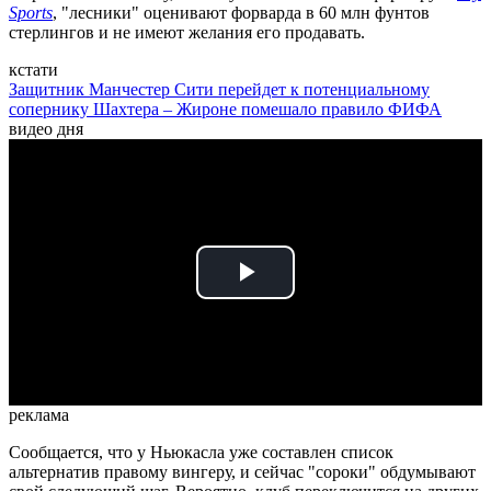
Sports
, "лесники" оценивают форварда в 60 млн фунтов
стерлингов и не имеют желания его продавать.
кстати
Защитник Манчестер Сити перейдет к потенциальному
сопернику Шахтера – Жироне помешало правило ФИФА
видео дня
Play
Video
реклама
Сообщается, что у Ньюкасла уже составлен список
альтернатив правому вингеру, и сейчас "сороки" обдумывают