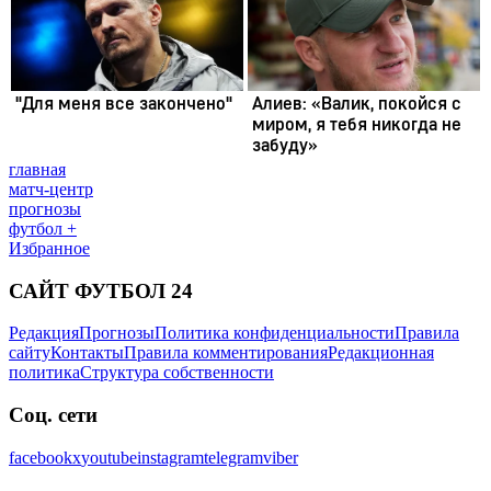
главная
матч-центр
прогнозы
футбол +
Избранное
САЙТ ФУТБОЛ 24
Редакция
Прогнозы
Политика конфиденциальности
Правила
сайту
Контакты
Правила комментирования
Редакционная
политика
Структура собственности
Соц. сети
facebook
x
youtube
instagram
telegram
viber