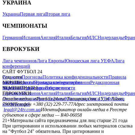
УКРАИНА
Украина
Первая лига
Вторая лига
ЧЕМПИОНАТЫ
Германия
Испания
Англия
Италия
Бельгия
МЛС
Нидерланды
Фран
ЕВРОКУБКИ
Лига чемпионов
Лига Европы
Юношеская лига УЕФА
Лига
конференций
САЙТ ФУТБОЛ 24
Редакция
Соц. сети
Прогнозы
Политика конфиденциальности
Правила
сайту
facebook
УКРАИНА
Контакты
x
youtube
Правила комментирования
instagram
telegram
viber
Редакционная
политика
Украина
ЧЕМПИОНАТЫ
Первая лига
Структура собственности
Вторая лига
Германия
ЕВРОКУБКИ
Испания
Англия
Италия
Бельгия
МЛС
Нидерланды
Фран
Лига чемпионов
Онлайн-медиа «Футбол 24»
Лига Европы
пл. Галицкая, дом. 15, м. Львов,
Юношеская лига УЕФА
Лига
конференций
79008
Телефон +380 (32) 229-77-77
Адрес электронной почты
legal@24tv.com.ua
Идентификатор онлайн-медиа в Реестре
субъектов в сфере медиа — R40-06058
21+
Материалы сайта предназначены для лиц старше 21 года
При цитировании и использовании любых материалов ссылка
на "Футбол 24" обязательна. При цитировании и