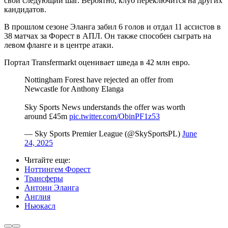
свой следующий шаг. Вероятно, клуб переключится на других
кандидатов.
В прошлом сезоне Эланга забил 6 голов и отдал 11 ассистов в
38 матчах за Форест в АПЛ. Он также способен сыграть на
левом фланге и в центре атаки.
Портал Transfermarkt оценивает шведа в 42 млн евро.
Nottingham Forest have rejected an offer from
Newcastle for Anthony Elanga
Sky Sports News understands the offer was worth
around £45m
pic.twitter.com/ObinPF1z53
— Sky Sports Premier League (@SkySportsPL)
June
24, 2025
Читайте еще
:
Ноттингем Форест
Трансферы
Антони Эланга
Англия
Ньюкасл