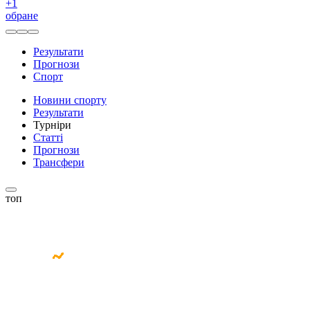
+
1
обране
Результати
Прогнози
Спорт
Новини спорту
Результати
Турніри
Статті
Прогнози
Трансфери
топ