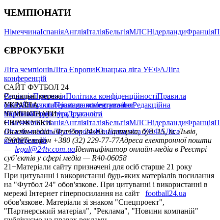
ЧЕМПІОНАТИ
Німеччина
Іспанія
Англія
Італія
Бельгія
МЛС
Нідерланди
Франція
П
ЄВРОКУБКИ
Ліга чемпіонів
Ліга Європи
Юнацька ліга УЄФА
Ліга
конференцій
САЙТ ФУТБОЛ 24
Редакція
Соціальні мережі
Прогнози
Політика конфіденційності
Правила
сайту
facebook
УКРАЇНА
Контакти
x
youtube
Правила коментування
instagram
telegram
viber
Редакційна
політика
Україна
ЧЕМПІОНАТИ
Перша ліга
Структура власності
Друга ліга
Німеччина
ЄВРОКУБКИ
Іспанія
Англія
Італія
Бельгія
МЛС
Нідерланди
Франція
П
Ліга чемпіонів
Онлайн-медіа «Футбол 24»
Ліга Європи
Юнацька ліга УЄФА
пл. Галицька, буд. 15, м. Львів,
Ліга
конференцій
79008
Телефон +380 (32) 229-77-77
Адреса електронної пошти
—
legal@24tv.com.ua
Ідентифікатор онлайн-медіа в Реєстрі
суб’єктів у сфері медіа — R40-06058
21+
Матеріали сайту призначені для осіб старше 21 року
При цитуванні і використанні будь-яких матеріалів посилання
на "Футбол 24" обов'язкове. При цитуванні і використанні в
мережі Інтернет гіперпосилання на сайт
football24.ua
обов'язкове. Матеріали зі знаком "Спецпроект",
"Партнерський матеріал", "Реклама", "Новини компаній"
публікуємо на правах реклами.