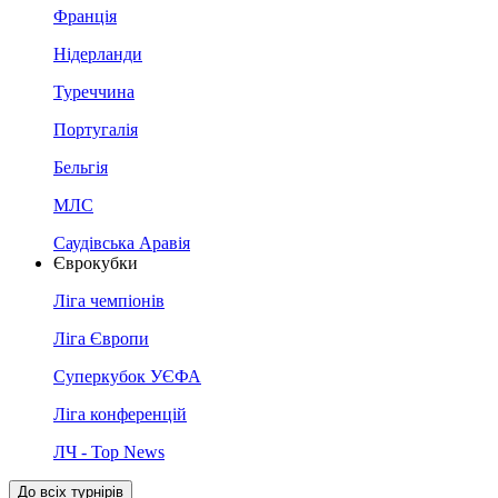
Франція
Нідерланди
Туреччина
Португалія
Бельгія
МЛС
Саудівська Аравія
Єврокубки
Ліга чемпіонів
Ліга Європи
Суперкубок УЄФА
Ліга конференцій
ЛЧ - Top News
До всіх турнірів