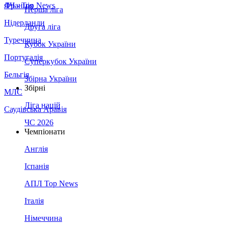
Франція
ЛЧ - Top News
Перша ліга
Нідерланди
Друга ліга
Туреччина
Кубок України
Португалія
Суперкубок України
Бельгія
Збірна України
Збірні
МЛС
Ліга націй
Саудівська Аравія
ЧС 2026
Чемпіонати
Англія
Іспанія
АПЛ Top News
Італія
Німеччина