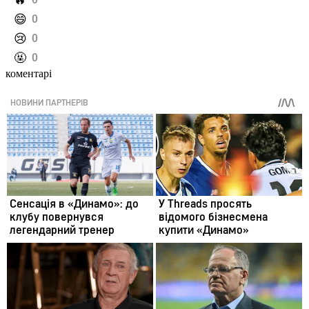
️🔥
️😄
0
️😢
0
️🤬
0
коментарі