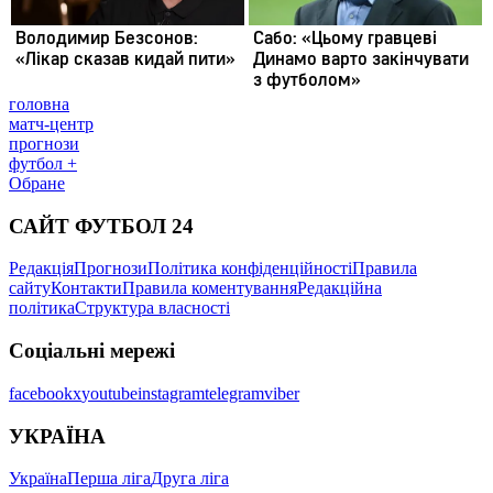
головна
матч-центр
прогнози
футбол +
Обране
САЙТ ФУТБОЛ 24
Редакція
Прогнози
Політика конфіденційності
Правила
сайту
Контакти
Правила коментування
Редакційна
політика
Структура власності
Соціальні мережі
facebook
x
youtube
instagram
telegram
viber
УКРАЇНА
Україна
Перша ліга
Друга ліга