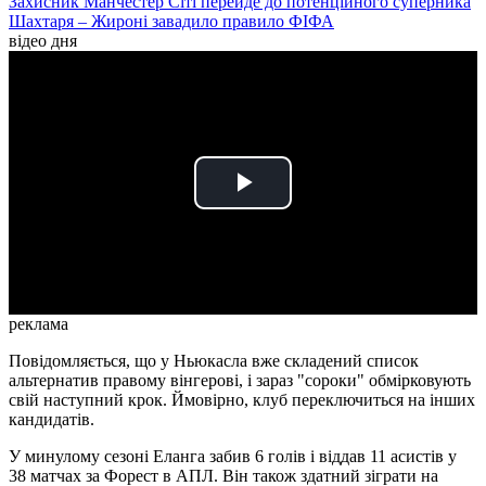
Захисник Манчестер Сіті перейде до потенційного суперника
Шахтаря – Жироні завадило правило ФІФА
відео дня
Play
Video
реклама
Повідомляється, що у Ньюкасла вже складений список
альтернатив правому вінгерові, і зараз "сороки" обмірковують
свій наступний крок. Ймовірно, клуб переключиться на інших
кандидатів.
У минулому сезоні Еланга забив 6 голів і віддав 11 асистів у
38 матчах за Форест в АПЛ. Він також здатний зіграти на