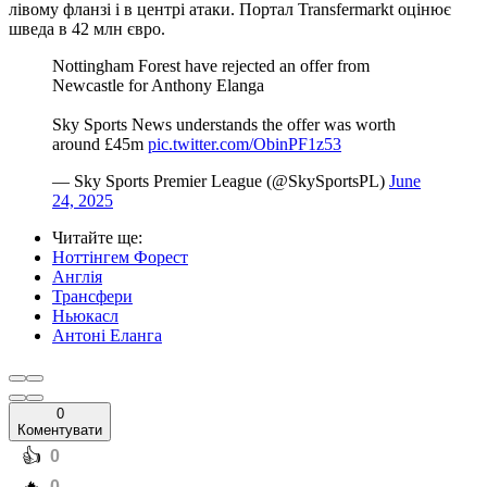
лівому фланзі і в центрі атаки. Портал Transfermarkt оцінює
шведа в 42 млн євро.
Nottingham Forest have rejected an offer from
Newcastle for Anthony Elanga
Sky Sports News understands the offer was worth
around £45m
pic.twitter.com/ObinPF1z53
— Sky Sports Premier League (@SkySportsPL)
June
24, 2025
Читайте ще
:
Ноттінгем Форест
Англія
Трансфери
Ньюкасл
Антоні Еланга
0
Коментувати
️👍
0
0