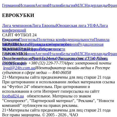
Германия
Испания
Англия
Италия
Бельгия
МЛС
Нидерланды
Фран
ЕВРОКУБКИ
Лига чемпионов
Лига Европы
Юношеская лига УЕФА
Лига
конференций
САЙТ ФУТБОЛ 24
Редакция
Соц. сети
Прогнозы
Политика конфиденциальности
Правила
сайту
facebook
УКРАИНА
Контакты
x
youtube
Правила комментирования
instagram
telegram
viber
Редакционная
политика
Украина
ЧЕМПИОНАТЫ
Первая лига
Структура собственности
Вторая лига
Германия
ЕВРОКУБКИ
Испания
Англия
Италия
Бельгия
МЛС
Нидерланды
Фран
Лига чемпионов
Онлайн-медиа «Футбол 24»
Лига Европы
пл. Галицкая, дом. 15, м. Львов,
Юношеская лига УЕФА
Лига
конференций
79008
Телефон +380 (32) 229-77-77
Адрес электронной почты
legal@24tv.com.ua
Идентификатор онлайн-медиа в Реестре
субъектов в сфере медиа — R40-06058
21+
Материалы сайта предназначены для лиц старше 21 года
При цитировании и использовании любых материалов ссылка
на "Футбол 24" обязательна. При цитировании и
использовании в сети Интернет гиперссылка на сайтт
football24.ua
обязательное. Материалы со знаком
"Спецпроект", "Партнерский материал", "Реклама", "Новости
компаний" публикуем на правах рекламы.
21+
Материалы сайта предназначены для лиц старше 21 года
Все права защищены. © 2005 -
2026
, ЧАО