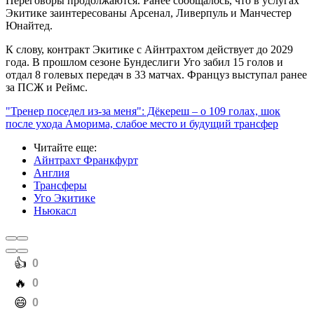
Переговоры продолжаются. Ранее сообщалось, что в услугах
Экитике заинтересованы Арсенал, Ливерпуль и Манчестер
Юнайтед.
К слову, контракт Экитике с Айнтрахтом действует до 2029
года. В прошлом сезоне Бундеслиги Уго забил 15 голов и
отдал 8 голевых передач в 33 матчах. Француз выступал ранее
за ПСЖ и Реймс.
"Тренер поседел из-за меня": Дёкереш – о 109 голах, шок
после ухода Аморима, слабое место и будущий трансфер
Читайте еще
:
Айнтрахт Франкфурт
Англия
Трансферы
Уго Экитике
Ньюкасл
️👍
0
️🔥
0
️😄
0