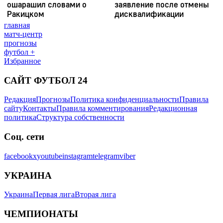
главная
матч-центр
прогнозы
футбол +
Избранное
САЙТ ФУТБОЛ 24
Редакция
Прогнозы
Политика конфиденциальности
Правила
сайту
Контакты
Правила комментирования
Редакционная
политика
Структура собственности
Соц. сети
facebook
x
youtube
instagram
telegram
viber
УКРАИНА
Украина
Первая лига
Вторая лига
ЧЕМПИОНАТЫ