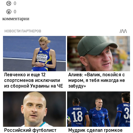
️😢
0
️🤬
0
комментарии