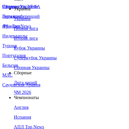
Сборная Украины
Италия
Суперкубок УЕФА
Украина
Германия
Лига конференций
Украина
Франция
ЛЧ - Top News
Первая лига
Нидерланды
Вторая лига
Турция
Кубок Украины
Португалия
Суперкубок Украины
Бельгия
Сборная Украины
Сборные
МЛС
Лига наций
Саудовская Аравия
ЧМ 2026
Чемпионаты
Англия
Испания
АПЛ Top News