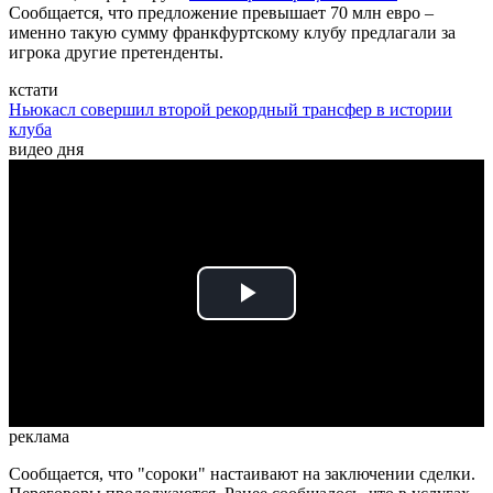
Сообщается, что предложение превышает 70 млн евро –
именно такую сумму франкфуртскому клубу предлагали за
игрока другие претенденты.
кстати
Ньюкасл совершил второй рекордный трансфер в истории
клуба
видео дня
Play
Video
реклама
Сообщается, что "сороки" настаивают на заключении сделки.