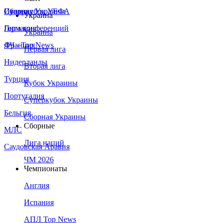
Сборная Украины
Италия
Суперкубок УЕФА
Украина
Германия
Лига конференций
Украина
Франция
ЛЧ - Top News
Первая лига
Нидерланды
Вторая лига
Турция
Кубок Украины
Португалия
Суперкубок Украины
Бельгия
Сборная Украины
Сборные
МЛС
Лига наций
Саудовская Аравия
ЧМ 2026
Чемпионаты
Англия
Испания
АПЛ Top News