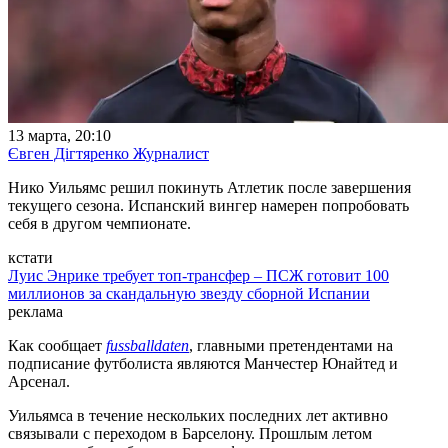
13 марта, 20:10
Євген Дігтяренко
Журналист
Нико Уильямс решил покинуть Атлетик после завершения
текущего сезона. Испанский вингер намерен попробовать
себя в другом чемпионате.
кстати
Луис Энрике требует топ-трансфер – ПСЖ готовит 100
миллионов за скандальную звезду сборной Испании
реклама
Как сообщает
fussballdaten
, главными претендентами на
подписание футболиста являются Манчестер Юнайтед и
Арсенал.
Уильямса в течение нескольких последних лет активно
связывали с переходом в Барселону. Прошлым летом