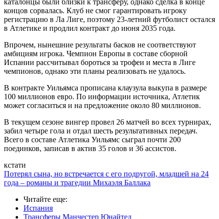
каталонцы были близки к трансферу, однако сделка в конце
концов сорвалась. Клуб не смог гарантировать игроку
регистрацию в Ла Лиге, поэтому 23-летний футболист остался
в Атлетике и продлил контракт до июня 2035 года.
Впрочем, нынешние результаты басков не соответствуют
амбициям игрока. Чемпион Европы в составе сборной
Испании рассчитывал бороться за трофеи и места в Лиге
чемпионов, однако эти планы реализовать не удалось.
В контракте Уильямса прописана клаузула выкупа в размере
100 миллионов евро. По информации источника, Атлетик
может согласиться и на предложение около 80 миллионов.
В текущем сезоне вингер провел 26 матчей во всех турнирах,
забил четыре гола и отдал шесть результативных передач.
Всего в составе Атлетика Уильямс сыграл почти 200
поединков, записав в актив 35 голов и 36 ассистов.
кстати
Потерял сына, но встречается с его подругой, младшей на 24
года – романы и трагедии Михаэля Баллака
Читайте еще
:
Испания
Трансферы Манчестер Юнайтед