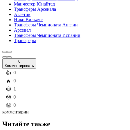
Манчестер Юнайтед
Трансферы Арсенала
Атлетик
Нико Вильямс
Трансферы Чемпионата Англии
Арсенал
Трансферы Чемпионата Испании
Трансферы
0
Комментировать
️👍
0
️🔥
0
️😄
1
️😢
0
️🤬
0
комментарии
Читайте также