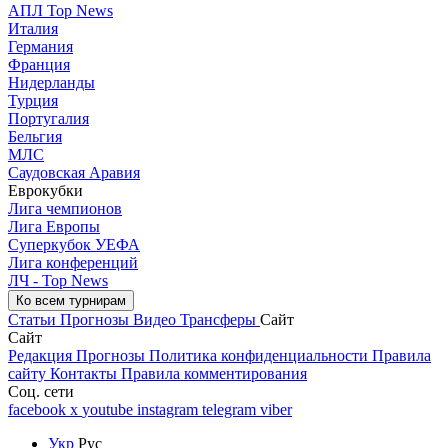
АПЛ Top News
Италия
Германия
Франция
Нидерланды
Турция
Португалия
Бельгия
МЛС
Саудовская Аравия
Еврокубки
Лига чемпионов
Лига Европы
Суперкубок УЕФА
Лига конференций
ЛЧ - Top News
Ко всем турнирам
Статьи
Прогнозы
Видео
Трансферы
Сайт
Сайт
Редакция
Прогнозы
Политика конфиденциальности
Правила
сайту
Контакты
Правила комментирования
Соц. сети
facebook
x
youtube
instagram
telegram
viber
Укр
Рус