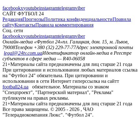
facebook
x
youtube
instagram
telegram
viber
САЙТ ФУТБОЛ 24
Редакция
Прогнозы
Политика конфиденциальности
Правила
сайту
Контакты
Правила комментирования
Соц. сети
facebook
x
youtube
instagram
telegram
viber
Онлайн-медиа «Футбол 24»
пл. Галицкая, дом. 15, м. Львов,
79008
Телефон +380 (32) 229-77-77
Адрес электронной почты
legal@24tv.com.ua
Идентификатор онлайн-медиа в Реестре
субъектов в сфере медиа — R40-06058
21+
Материалы сайта предназначены для лиц старше 21 года
При цитировании и использовании любых материалов ссылка
на "Футбол 24" обязательна. При цитировании и
использовании в сети Интернет гиперссылка на сайтт
football24.ua
обязательное. Материалы со знаком
"Спецпроект", "Партнерский материал", "Реклама"
публикуем на правах рекламы.
21+
Материалы сайта предназначены для лиц старше 21 года
Все права защищены. © 2005 -
2026
, ЧАО
"Телерадиокомпания Люкс". "Футбол 24".