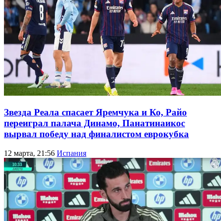
Звезда Реала спасает Яремчука и Ко, Райо
переиграл палача Динамо, Панатинаикос
вырвал победу над финалистом еврокубка
12 марта, 21:56
Испания