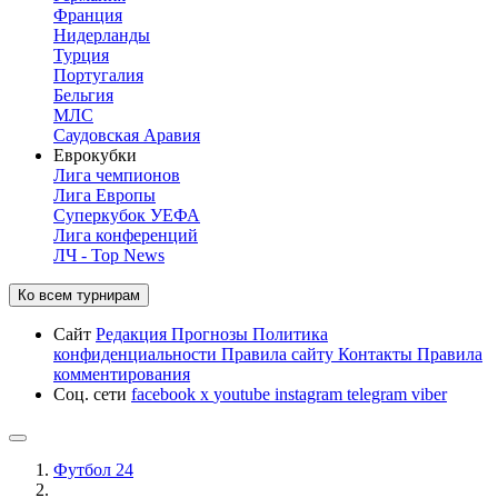
Франция
Нидерланды
Турция
Португалия
Бельгия
МЛС
Саудовская Аравия
Еврокубки
Лига чемпионов
Лига Европы
Суперкубок УЕФА
Лига конференций
ЛЧ - Top News
Ко всем турнирам
Сайт
Редакция
Прогнозы
Политика
конфиденциальности
Правила сайту
Контакты
Правила
комментирования
Соц. сети
facebook
x
youtube
instagram
telegram
viber
Футбол 24