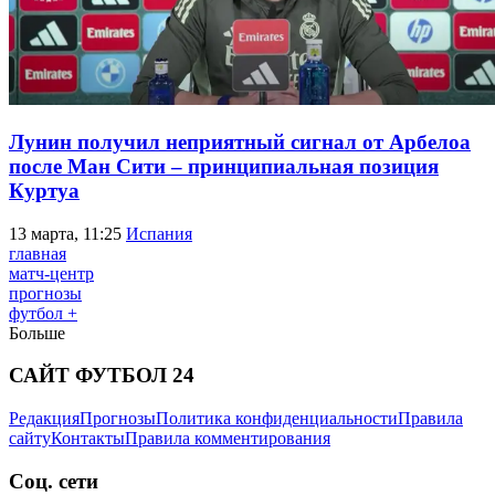
Лунин получил неприятный сигнал от Арбелоа
после Ман Сити – принципиальная позиция
Куртуа
13 марта, 11:25
Испания
главная
матч-центр
прогнозы
футбол +
Больше
САЙТ ФУТБОЛ 24
Редакция
Прогнозы
Политика конфиденциальности
Правила
сайту
Контакты
Правила комментирования
Соц. сети