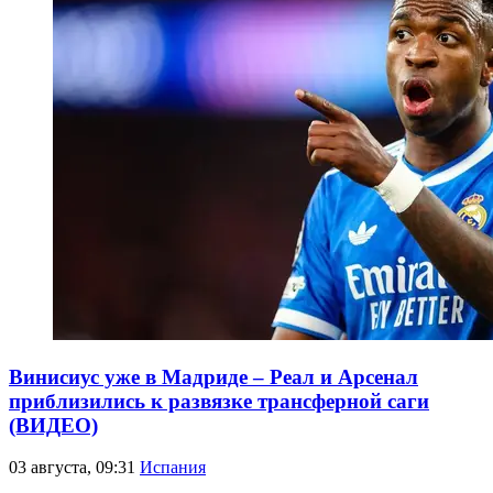
Винисиус уже в Мадриде – Реал и Арсенал
приблизились к развязке трансферной саги
(ВИДЕО)
03 августа, 09:31
Испания