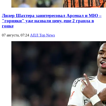
Лидер Шахтера заинтересовал Арсенал и МЮ –
"горняки" уже назвали цену, еще 2 гранда в
гонке
07 августа, 07:24
АПЛ Top News