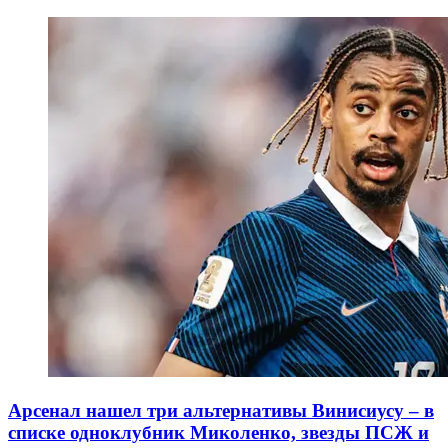
Арсенал нашел три альтернативы Винисиусу – в
списке одноклубник Миколенко, звезды ПСЖ и