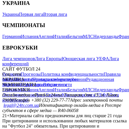
УКРАИНА
Украина
Первая лига
Вторая лига
ЧЕМПИОНАТЫ
Германия
Испания
Англия
Италия
Бельгия
МЛС
Нидерланды
Фран
ЕВРОКУБКИ
Лига чемпионов
Лига Европы
Юношеская лига УЕФА
Лига
конференций
САЙТ ФУТБОЛ 24
Редакция
Соц. сети
Прогнозы
Политика конфиденциальности
Правила
сайту
facebook
УКРАИНА
Контакты
x
youtube
Правила комментирования
instagram
telegram
viber
Редакционная
политика
Украина
ЧЕМПИОНАТЫ
Первая лига
Структура собственности
Вторая лига
Германия
ЕВРОКУБКИ
Испания
Англия
Италия
Бельгия
МЛС
Нидерланды
Фран
Лига чемпионов
Онлайн-медиа «Футбол 24»
Лига Европы
пл. Галицкая, дом. 15, м. Львов,
Юношеская лига УЕФА
Лига
конференций
79008
Телефон +380 (32) 229-77-77
Адрес электронной почты
legal@24tv.com.ua
Идентификатор онлайн-медиа в Реестре
субъектов в сфере медиа — R40-06058
21+
Материалы сайта предназначены для лиц старше 21 года
При цитировании и использовании любых материалов ссылка
на "Футбол 24" обязательна. При цитировании и