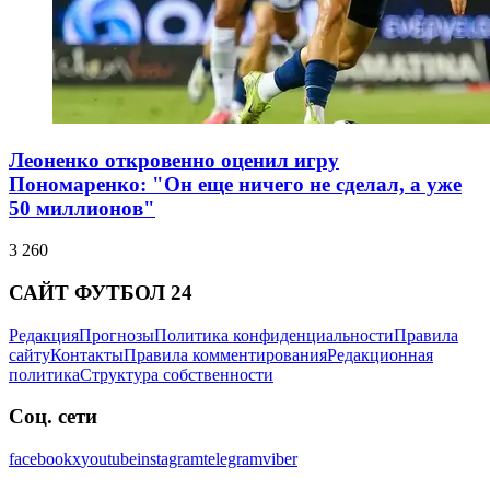
Леоненко откровенно оценил игру
Пономаренко: "Он еще ничего не сделал, а уже
50 миллионов"
3 260
САЙТ ФУТБОЛ 24
Редакция
Прогнозы
Политика конфиденциальности
Правила
сайту
Контакты
Правила комментирования
Редакционная
политика
Структура собственности
Соц. сети
facebook
x
youtube
instagram
telegram
viber