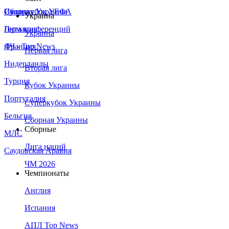
Сборная Украины
Италия
Суперкубок УЕФА
Украина
Германия
Лига конференций
Украина
Франция
ЛЧ - Top News
Первая лига
Нидерланды
Вторая лига
Турция
Кубок Украины
Португалия
Суперкубок Украины
Бельгия
Сборная Украины
Сборные
МЛС
Лига наций
Саудовская Аравия
ЧМ 2026
Чемпионаты
Англия
Испания
АПЛ Top News