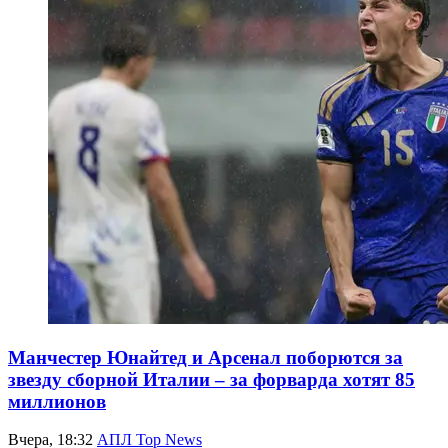
Манчестер Юнайтед и Арсенал поборются за
звезду сборной Италии – за форварда хотят 85
миллионов
Вчера, 18:32
АПЛ Top News