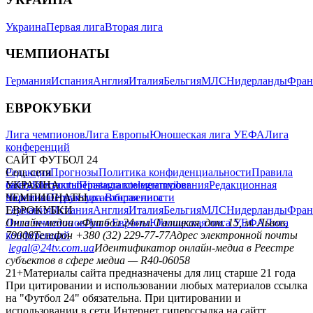
Украина
Первая лига
Вторая лига
ЧЕМПИОНАТЫ
Германия
Испания
Англия
Италия
Бельгия
МЛС
Нидерланды
Фран
ЕВРОКУБКИ
Лига чемпионов
Лига Европы
Юношеская лига УЕФА
Лига
конференций
САЙТ ФУТБОЛ 24
Редакция
Соц. сети
Прогнозы
Политика конфиденциальности
Правила
сайту
facebook
УКРАИНА
Контакты
x
youtube
Правила комментирования
instagram
telegram
viber
Редакционная
политика
Украина
ЧЕМПИОНАТЫ
Первая лига
Структура собственности
Вторая лига
Германия
ЕВРОКУБКИ
Испания
Англия
Италия
Бельгия
МЛС
Нидерланды
Фран
Лига чемпионов
Онлайн-медиа «Футбол 24»
Лига Европы
пл. Галицкая, дом. 15, м. Львов,
Юношеская лига УЕФА
Лига
конференций
79008
Телефон +380 (32) 229-77-77
Адрес электронной почты
legal@24tv.com.ua
Идентификатор онлайн-медиа в Реестре
субъектов в сфере медиа — R40-06058
21+
Материалы сайта предназначены для лиц старше 21 года
При цитировании и использовании любых материалов ссылка
на "Футбол 24" обязательна. При цитировании и
использовании в сети Интернет гиперссылка на сайтт