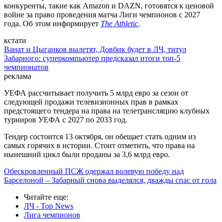
конкуренты, такие как Amazon и DAZN, готовятся к ценовой
войне за право проведения матча Лиги чемпионов с 2027
года. Об этом информирует
The Athletic
.
кстати
Ванат и Цыганков вылетят, Довбик будет в ЛЧ, титул
Забарного: суперкомпьютер предсказал итоги топ-5
чемпионатов
реклама
УЕФА рассчитывает получить 5 млрд евро за сезон от
следующей продажи телевизионных прав в рамках
предстоящего тендера на права на телетрансляцию клубных
турниров УЕФА с 2027 по 2033 год.
Тендер состоится 13 октября, он обещает стать одним из
самых горячих в истории. Стоит отметить, что права на
нынешний цикл были проданы за 3,6 млрд евро.
Обескровленный ПСЖ одержал волевую победу над
Барселоной – Забарный снова выделялся, дважды спас от гола
Читайте еще
:
ЛЧ - Top News
Лига чемпионов