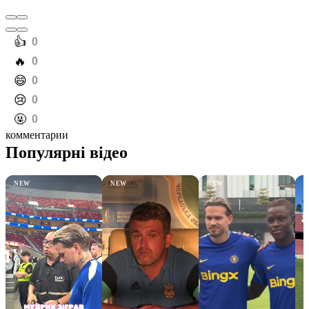
️👍
0
️🔥
0
️😄
0
️😢
0
️🤬
0
комментарии