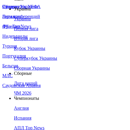
Сборная Украины
Италия
Суперкубок УЕФА
Украина
Германия
Лига конференций
Украина
Франция
ЛЧ - Top News
Первая лига
Нидерланды
Вторая лига
Турция
Кубок Украины
Португалия
Суперкубок Украины
Бельгия
Сборная Украины
Сборные
МЛС
Лига наций
Саудовская Аравия
ЧМ 2026
Чемпионаты
Англия
Испания
АПЛ Top News