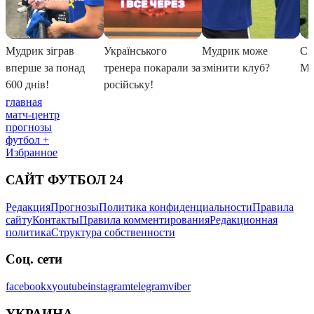
главная
матч-центр
прогнозы
футбол +
Избранное
САЙТ ФУТБОЛ 24
Редакция
Прогнозы
Политика конфиденциальности
Правила
сайту
Контакты
Правила комментирования
Редакционная
политика
Структура собственности
Соц. сети
facebook
x
youtube
instagram
telegram
viber
УКРАИНА