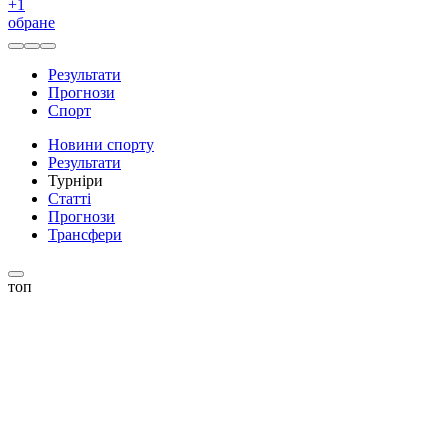
+
1
обране
Результати
Прогнози
Спорт
Новини спорту
Результати
Турніри
Статті
Прогнози
Трансфери
топ