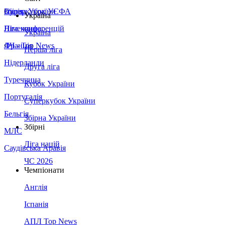
Збірна України
Італія
Суперкубок УЄФА
Україна
Німеччина
Ліга конференцій
Україна
Франція
ЛЧ - Top News
Перша ліга
Нідерланди
Друга ліга
Туреччина
Кубок України
Португалія
Суперкубок України
Бельгія
Збірна України
Збірні
МЛС
Ліга націй
Саудівська Аравія
ЧС 2026
Чемпіонати
Англія
Іспанія
АПЛ Top News