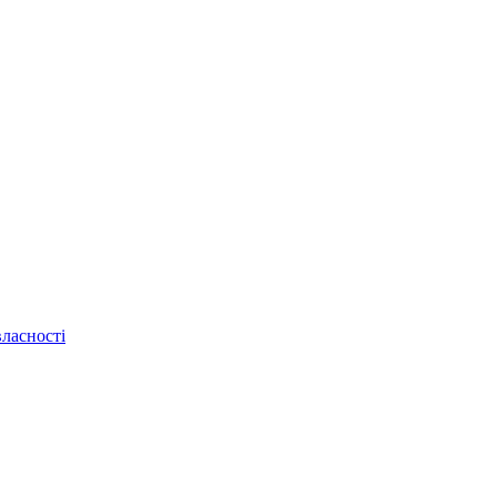
ласності