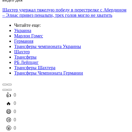
рассмотреть возможность трансфера, ведь ищет усиление в
центр поля перед второй частью сезона. В немецком клубе
считают, что зимой условия могут стать более
благоприятными для обеих сторон.
В этом сезоне 21-летний бразилец провел 16 матчей во всех
турнирах и сделал три результативные передачи. Напомним,
что Марлон Гомес присоединился к Шахтеру в январе 2024
года за 12 миллионов евро из бразильского Васко да Гама.
Transfermarkt оценивает Гомеса в 10 миллионов евро.
Контракт игрока с Шахтером действует до 2028 года.
видео дня
Play
Video