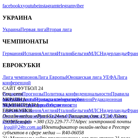
главная
матч-центр
прогнозы
футбол +
Избранное
САЙТ ФУТБОЛ 24
Редакция
Прогнозы
Политика конфиденциальности
Правила
сайту
Контакты
Правила комментирования
Редакционная
политика
Структура собственности