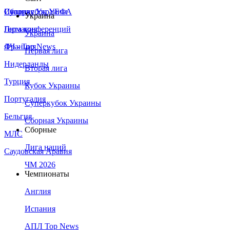
Сборная Украины
Италия
Суперкубок УЕФА
Украина
Германия
Лига конференций
Украина
Франция
ЛЧ - Top News
Первая лига
Нидерланды
Вторая лига
Турция
Кубок Украины
Португалия
Суперкубок Украины
Бельгия
Сборная Украины
Сборные
МЛС
Лига наций
Саудовская Аравия
ЧМ 2026
Чемпионаты
Англия
Испания
АПЛ Top News