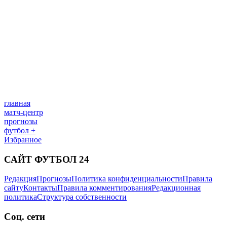
️🤬
0
комментарии