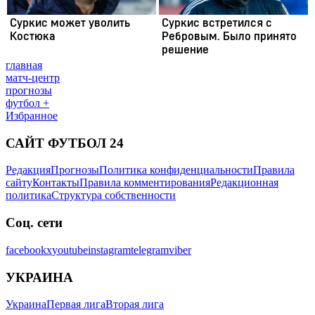
главная
матч-центр
прогнозы
футбол +
Избранное
САЙТ ФУТБОЛ 24
Редакция
Прогнозы
Политика конфиденциальности
Правила
сайту
Контакты
Правила комментирования
Редакционная
политика
Структура собственности
Соц. сети
facebook
x
youtube
instagram
telegram
viber
УКРАИНА
Украина
Первая лига
Вторая лига