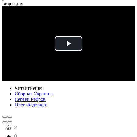
видео дня
Play
Video
Читайте еще
:
Сборная Украины
Сергей Ребров
Олег Федорчук
️👍
2
️🔥
0