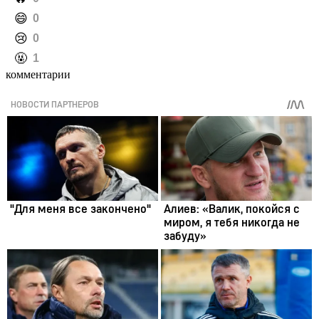
️😄
0
️😢
0
️🤬
1
комментарии