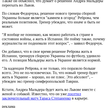
Также он объяснил, что думает о решении Андреа Мальдеры
переехать во Львов.
По словам Федорчука, решение нового тренера сборной
Украины больше является "камнем в огород" Реброва, чем
реальным позитивом. Тренер убежден, что иначе и быть не
может.
"Я вообще не понимаю, как можно работать в стране в
состоянии войны, а жить в Испании. Не пойму также, почему
журналисты не поднимали этот вопрос", – заявил Федорчук.
Он добавил, что в свое время решение Реброва жить в
Испании, тренируя сборную Украины по футболу, удивило
его. А позиция Мальдеры жить в Украине является нормой.
"За каденции Реброва, и не только, это поразило больше
всего. Это не по-человечески. То, что новый тренер будет
жить в Украине – хорошо, но не плюс. Это абсолют", –
убежден экс-тренер симферопольской Таврии.
Кстати, Андреа Мальдера будет жить во Львове вместе с
женой и собакой. Известно, что он уже
посетил
заключительный матч Тараса Степаненко
в карьере.
реклама