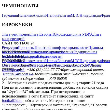
ЧЕМПИОНАТЫ
Германия
Испания
Англия
Италия
Бельгия
МЛС
Нидерланды
Фран
ЕВРОКУБКИ
Лига чемпионов
Лига Европы
Юношеская лига УЕФА
Лига
конференций
САЙТ ФУТБОЛ 24
Редакция
Соц. сети
Прогнозы
Политика конфиденциальности
Правила
сайту
facebook
УКРАИНА
Контакты
x
youtube
Правила комментирования
instagram
telegram
viber
Редакционная
политика
Украина
ЧЕМПИОНАТЫ
Первая лига
Структура собственности
Вторая лига
Германия
ЕВРОКУБКИ
Испания
Англия
Италия
Бельгия
МЛС
Нидерланды
Фран
Лига чемпионов
Онлайн-медиа «Футбол 24»
Лига Европы
пл. Галицкая, дом. 15, м. Львов,
Юношеская лига УЕФА
Лига
конференций
79008
Телефон +380 (32) 229-77-77
Адрес электронной почты
legal@24tv.com.ua
Идентификатор онлайн-медиа в Реестре
субъектов в сфере медиа — R40-06058
21+
Материалы сайта предназначены для лиц старше 21 года
При цитировании и использовании любых материалов ссылка
на "Футбол 24" обязательна. При цитировании и
использовании в сети Интернет гиперссылка на сайтт
football24.ua
обязательное. Материалы со знаком
"Спецпроект", "Партнерский материал", "Реклама", "Новости
компаний" публикуем на правах рекламы.