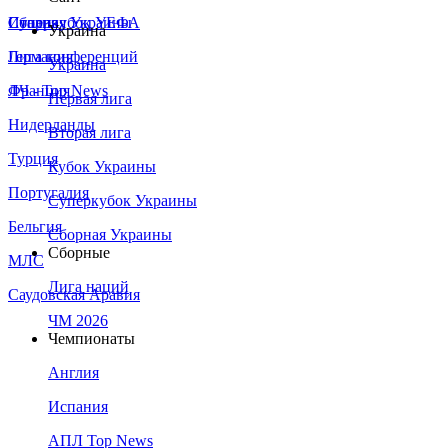
Сборная Украины
Италия
Суперкубок УЕФА
Украина
Германия
Лига конференций
Украина
Франция
ЛЧ - Top News
Первая лига
Нидерланды
Вторая лига
Турция
Кубок Украины
Португалия
Суперкубок Украины
Бельгия
Сборная Украины
Сборные
МЛС
Лига наций
Саудовская Аравия
ЧМ 2026
Чемпионаты
Англия
Испания
АПЛ Top News