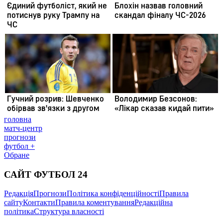
головна
матч-центр
прогнози
футбол +
Обране
САЙТ ФУТБОЛ 24
Редакція
Прогнози
Політика конфіденційності
Правила
сайту
Контакти
Правила коментування
Редакційна
політика
Структура власності