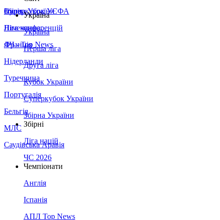
Збірна України
Італія
Суперкубок УЄФА
Україна
Німеччина
Ліга конференцій
Україна
Франція
ЛЧ - Top News
Перша ліга
Нідерланди
Друга ліга
Туреччина
Кубок України
Португалія
Суперкубок України
Бельгія
Збірна України
Збірні
МЛС
Ліга націй
Саудівська Аравія
ЧС 2026
Чемпіонати
Англія
Іспанія
АПЛ Top News