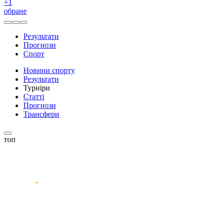
+
1
обране
Результати
Прогнози
Спорт
Новини спорту
Результати
Турніри
Статті
Прогнози
Трансфери
топ