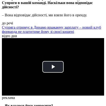
Супряги в вашій команді. Наскільки вона відповідає
дійсності?
– Вона відповідає дійсності, ми взяли його в оренду.
до речі
Супряга отримує в Динамо вражаючу зарплату – новий клуб
форварда не платитиме йому зі своєї кишені
відео дня
Play
Video
реклама
– Як вдалося його запросити?