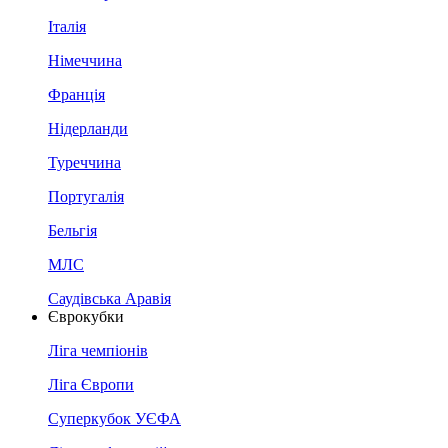
Італія
Німеччина
Франція
Нідерланди
Туреччина
Португалія
Бельгія
МЛС
Саудівська Аравія
Єврокубки
Ліга чемпіонів
Ліга Європи
Суперкубок УЄФА