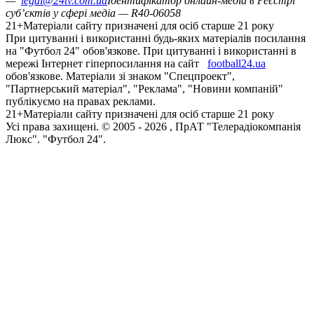
—
legal@24tv.com.ua
Ідентифікатор онлайн-медіа в Реєстрі
суб’єктів у сфері медіа — R40-06058
21+
Матеріали сайту призначені для осіб старше 21 року
При цитуванні і використанні будь-яких матеріалів посилання
на "Футбол 24" обов'язкове. При цитуванні і використанні в
мережі Інтернет гіперпосилання на сайт
football24.ua
обов'язкове. Матеріали зі знаком "Спецпроект",
"Партнерський матеріал", "Реклама", "Новини компаній"
публікуємо на правах реклами.
21+
Матеріали сайту призначені для осіб старше 21 року
Усi права захищенi. © 2005 -
2026
, ПрАТ "Телерадіокомпанія
Люкс". "Футбол 24".