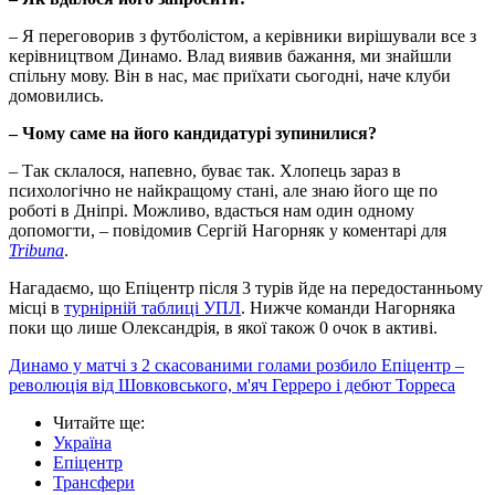
– Я переговорив з футболістом, а керівники вирішували все з
керівництвом Динамо. Влад виявив бажання, ми знайшли
спільну мову. Він в нас, має приїхати сьогодні, наче клуби
домовились.
– Чому саме на його кандидатурі зупинилися?
– Так склалося, напевно, буває так. Хлопець зараз в
психологічно не найкращому стані, але знаю його ще по
роботі в Дніпрі. Можливо, вдасться нам один одному
допомогти, – повідомив Сергій Нагорняк у коментарі для
Tribuna
.
Нагадаємо, що Епіцентр після 3 турів йде на передостанньому
місці в
турнірній таблиці УПЛ
. Нижче команди Нагорняка
поки що лише Олександрія, в якої також 0 очок в активі.
Динамо у матчі з 2 скасованими голами розбило Епіцентр –
революція від Шовковського, м'яч Герреро і дебют Торреса
Читайте ще
:
Україна
Епіцентр
Трансфери