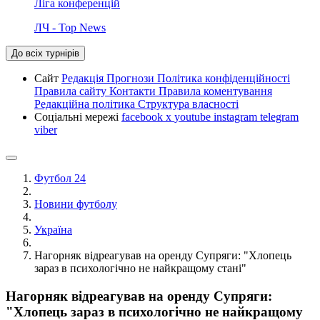
Ліга конференцій
ЛЧ - Top News
До всіх турнірів
Сайт
Редакція
Прогнози
Політика конфіденційності
Правила сайту
Контакти
Правила коментування
Редакційна політика
Структура власності
Соціальні мережі
facebook
x
youtube
instagram
telegram
viber
Футбол 24
Новини футболу
Україна
Нагорняк відреагував на оренду Супряги: "Хлопець
зараз в психологічно не найкращому стані"
Нагорняк відреагував на оренду Супряги:
"Хлопець зараз в психологічно не найкращому