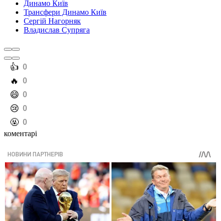
Динамо Київ
Трансфери Динамо Київ
Сергій Нагорняк
Владислав Супряга
️👍
0
️🔥
0
️😄
0
️😢
0
️🤬
0
коментарі