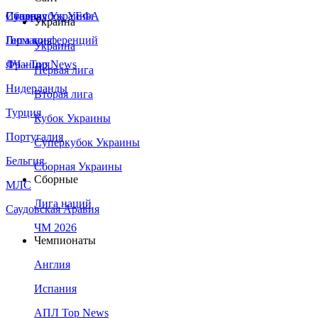
Сборная Украины
Италия
Суперкубок УЕФА
Украина
Германия
Лига конференций
Украина
Франция
ЛЧ - Top News
Первая лига
Нидерланды
Вторая лига
Турция
Кубок Украины
Португалия
Суперкубок Украины
Бельгия
Сборная Украины
Сборные
МЛС
Лига наций
Саудовская Аравия
ЧМ 2026
Чемпионаты
Англия
Испания
АПЛ Top News