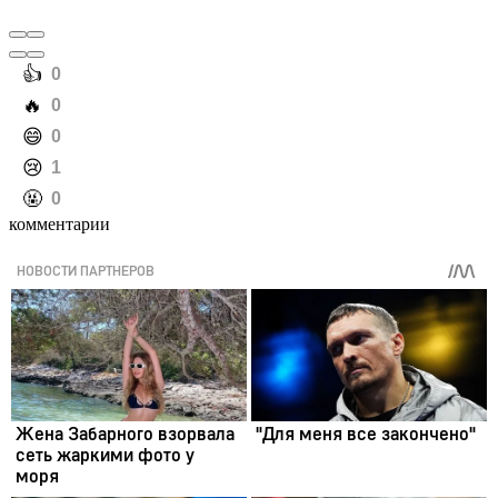
️👍
0
️🔥
0
️😄
0
️😢
1
️🤬
0
комментарии