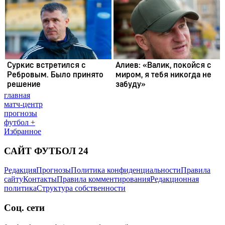
главная
матч-центр
прогнозы
футбол +
Избранное
САЙТ ФУТБОЛ 24
Редакция
Прогнозы
Политика конфиденциальности
Правила
сайту
Контакты
Правила комментирования
Редакционная
политика
Структура собственности
Соц. сети